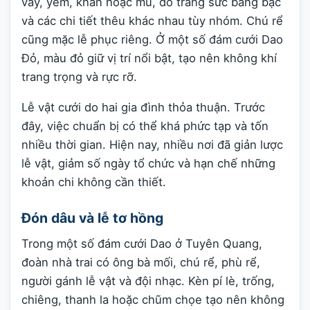
váy, yếm, khăn hoặc mũ, đồ trang sức bằng bạc
và các chi tiết thêu khác nhau tùy nhóm. Chú rể
cũng mặc lễ phục riêng. Ở một số đám cưới Dao
Đỏ, màu đỏ giữ vị trí nổi bật, tạo nên không khí
trang trọng và rực rỡ.
Lễ vật cưới do hai gia đình thỏa thuận. Trước
đây, việc chuẩn bị có thể khá phức tạp và tốn
nhiều thời gian. Hiện nay, nhiều nơi đã giản lược
lễ vật, giảm số ngày tổ chức và hạn chế những
khoản chi không cần thiết.
Đón dâu và lễ tơ hồng
Trong một số đám cưới Dao ở Tuyên Quang,
đoàn nhà trai có ông bà mối, chú rể, phù rể,
người gánh lễ vật và đội nhạc. Kèn pí lè, trống,
chiêng, thanh la hoặc chũm chọe tạo nên không