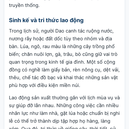
truyền thống.
Sinh kế và tri thức lao động
Trong lịch sử, người Dao canh tác ruộng nước,
nương rẫy hoặc đất dốc tùy theo nhóm và địa
bàn. Lúa, ngô, rau màu là những cây trồng phổ
biến; chăn nuôi lợn, gà, trâu, bò cũng giữ vai trò
quan trọng trong kinh tế gia đình. Một số cộng
đồng có nghề làm giấy bản, rèn nông cụ, dệt vải,
thêu, chế tác đồ bạc và khai thác những sản vật
phù hợp với điều kiện miền núi.
Lao động sản xuất thường gắn với lịch mùa vụ và
sự giúp đỡ lẫn nhau. Những công việc cần nhiều
nhân lực như làm nhà, gặt lúa hoặc chuẩn bị nghi
lễ có thể trở thành dịp tập hợp họ hàng, làng
xóm. Qua đó, tri thức về giống cây, thời tiết, sử