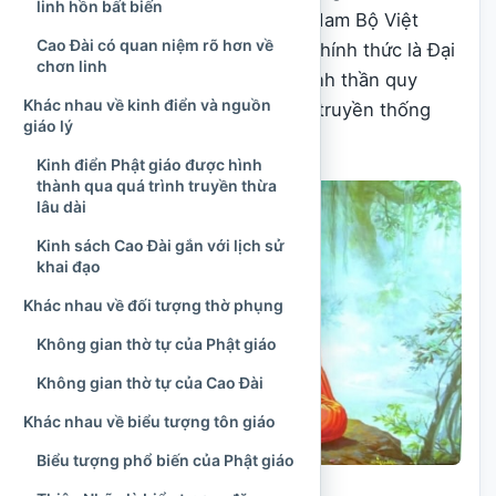
linh hồn bất biến
tôn giáo nội sinh hình thành tại Nam Bộ Việt
Cao Đài có quan niệm rõ hơn về
Nam vào đầu thế kỷ XX, có tên chính thức là Đại
chơn linh
Đạo Tam Kỳ Phổ Độ và đề cao tinh thần quy
Khác nhau về kinh điển và nguồn
nguyên Tam giáo, hiệp nhất các truyền thống
giáo lý
đạo đức, tôn giáo.
Kinh điển Phật giáo được hình
thành qua quá trình truyền thừa
lâu dài
Kinh sách Cao Đài gắn với lịch sử
khai đạo
Khác nhau về đối tượng thờ phụng
Không gian thờ tự của Phật giáo
Không gian thờ tự của Cao Đài
Khác nhau về biểu tượng tôn giáo
Biểu tượng phổ biến của Phật giáo