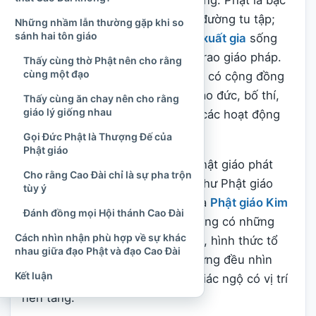
qua Tam bảo là Phật, Pháp và Tăng. Phật là bậc
giác ngộ; Pháp là giáo lý và con đường tu tập;
Những nhầm lẫn thường gặp khi so
sánh hai tôn giáo
Tăng là cộng đồng những người
xuất gia
sống
theo giới luật và gìn giữ, truyền trao giáo pháp.
Thấy cùng thờ Phật nên cho rằng
cùng một đạo
Bên cạnh tăng đoàn xuất gia còn có cộng đồng
Phật tử tại gia cùng thực hành đạo đức, bố thí,
Thấy cùng ăn chay nên cho rằng
giáo lý giống nhau
tụng kinh, thiền tập và tham gia các hoạt động
xã hội.
Gọi Đức Phật là Thượng Đế của
Phật giáo
Trải qua hơn hai thiên niên kỷ, Phật giáo phát
Cho rằng Cao Đài chỉ là sự pha trộn
triển thành nhiều truyền thống như Phật giáo
tùy ý
Theravada,
Phật giáo Đại thừa
và
Phật giáo Kim
Đánh đồng mọi Hội thánh Cao Đài
Cương thừa
. Giữa các truyền thống có những
Cách nhìn nhận phù hợp về sự khác
khác biệt về kinh điển, nghi thức, hình thức tổ
nhau giữa đạo Phật và đạo Cao Đài
chức và phương pháp tu tập, nhưng đều nhìn
Kết luận
nhận Đức Phật Thích Ca là bậc giác ngộ có vị trí
nền tảng.