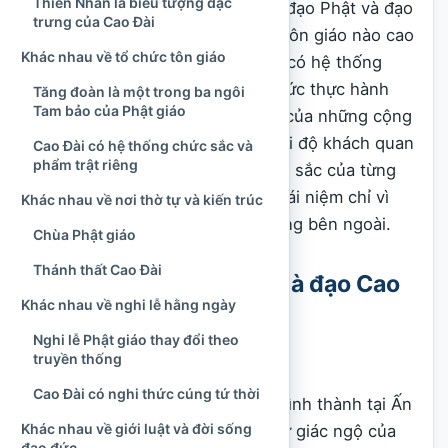
Thiên Nhãn là biểu tượng đặc
Việc tìm hiểu sự khác nhau giữa đạo Phật và đạo
trưng của Cao Đài
Cao Đài không nhằm phân định tôn giáo nào cao
Khác nhau về tổ chức tôn giáo
hơn hay đúng hơn. Mỗi tôn giáo có hệ thống
biểu tượng, giáo lý và phương thức thực hành
Tăng đoàn là một trong ba ngôi
Tam bảo của Phật giáo
riêng, đáp ứng nhu cầu tâm linh của những cộng
đồng khác nhau. So sánh với thái độ khách quan
Cao Đài có hệ thống chức sắc và
phẩm trật riêng
sẽ giúp người đọc hiểu đúng bản sắc của từng
tôn giáo, tránh đồng nhất các khái niệm chỉ vì
Khác nhau về nơi thờ tự và kiến trúc
chúng có một số điểm tương đồng bên ngoài.
Chùa Phật giáo
Thánh thất Cao Đài
Khái quát về đạo Phật và đạo Cao
Khác nhau về nghi lễ hằng ngày
Đài
Nghi lễ Phật giáo thay đổi theo
truyền thống
Đạo Phật là gì?
Cao Đài có nghi thức cúng tứ thời
Đạo Phật, còn gọi là Phật giáo, hình thành tại Ấn
Khác nhau về giới luật và đời sống
Độ cổ đại, gắn với cuộc đời và sự giác ngộ của
đạo đức