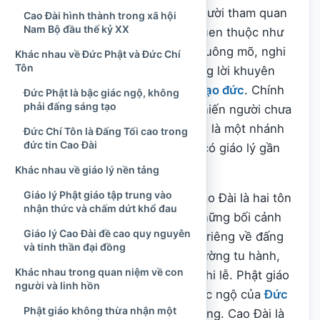
giáo
hoặc thánh thất Cao Đài, người tham quan
Cao Đài hình thành trong xã hội
Nam Bộ đầu thế kỷ XX
có thể bắt gặp nhiều hình ảnh quen thuộc như
Đức Phật, Bồ Tát, hương hoa, chuông mõ, nghi
Khác nhau về Đức Phật và Đức Chí
Tôn
thức lễ bái, việc ăn chay và những lời khuyên
hướng con người đến đời sống
đạo đức
. Chính
Đức Phật là bậc giác ngộ, không
phải đấng sáng tạo
những điểm gần gũi ấy đôi khi khiến người chưa
tìm hiểu kỹ cho rằng đạo Cao Đài là một nhánh
Đức Chí Tôn là Đấng Tối cao trong
đức tin Cao Đài
của Phật giáo hoặc hai tôn giáo có giáo lý gần
như giống nhau.
Khác nhau về giáo lý nền tảng
Giáo lý Phật giáo tập trung vào
Trên thực tế, đạo Phật và đạo Cao Đài là hai tôn
nhận thức và chấm dứt khổ đau
giáo độc lập, hình thành trong những bối cảnh
Giáo lý Cao Đài đề cao quy nguyên
lịch sử khác nhau, có quan niệm riêng về đấng
và tinh thần đại đồng
tối cao, con người, vũ trụ, con đường tu hành,
Khác nhau trong quan niệm về con
kinh điển, tổ chức giáo hội và nghi lễ. Phật giáo
người và linh hồn
ra đời tại Ấn Độ cổ đại, lấy sự giác ngộ của
Đức
Phật giáo không thừa nhận một
Phật Thích Ca Mâu Ni
làm nền tảng. Cao Đài là