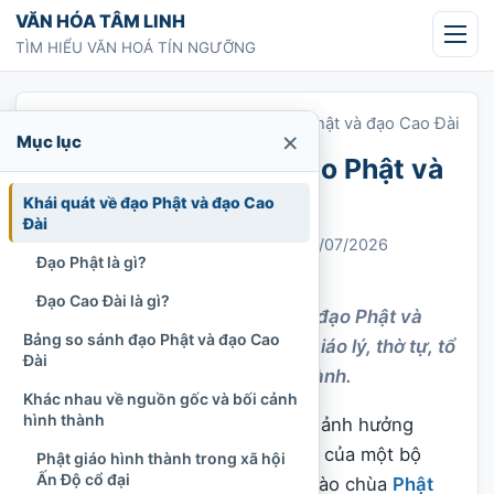
Chuyển tới nội dung
VĂN HÓA TÂM LINH
TÌM HIỂU VĂN HOÁ TÍN NGƯỠNG
Trang chủ
»
Sự khác nhau giữa đạo Phật và đạo Cao Đài
×
Mục lục
Sự khác nhau giữa đạo Phật và
đạo Cao Đài
Khái quát về đạo Phật và đạo Cao
Đài
Chi Tran
10/02/2022
Cập nhật: 31/07/2026
Đạo Phật là gì?
Phật giáo
1.195 lượt xem
Đạo Cao Đài là gì?
Khám phá sự khác nhau giữa đạo Phật và
Bảng so sánh đạo Phật và đạo Cao
đạo Cao Đài qua nguồn gốc, giáo lý, thờ tự, tổ
Đài
chức, nghi lễ và mục tiêu tu hành.
Khác nhau về nguồn gốc và bối cảnh
hình thành
Đạo Phật và đạo
Cao Đài
đều có ảnh hưởng
đáng kể trong đời sống tinh thần của một bộ
Phật giáo hình thành trong xã hội
Ấn Độ cổ đại
phận người Việt Nam. Khi bước vào chùa
Phật