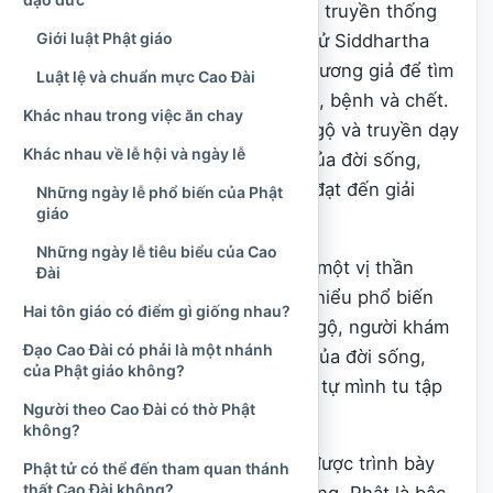
Đức Phật Thích Ca Mâu Ni. Theo truyền thống
Giới luật Phật giáo
Phật giáo, Đức Phật vốn là Thái tử Siddhartha
Gautama, người đã rời đời sống vương giả để tìm
Luật lệ và chuẩn mực Cao Đài
con đường vượt qua khổ đau, già, bệnh và chết.
Khác nhau trong việc ăn chay
Sau quá trình tu tập, Ngài giác ngộ và truyền dạy
Khác nhau về lễ hội và ngày lễ
con đường nhận thức bản chất của đời sống,
chuyển hóa tham ái, vô minh và đạt đến giải
Những ngày lễ phổ biến của Phật
giáo
thoát.
Những ngày lễ tiêu biểu của Cao
Đức Phật không tự nhận mình là một vị thần
Đài
sáng tạo ra thế giới. Trong cách hiểu phổ biến
Hai tôn giáo có điểm gì giống nhau?
của Phật giáo, Ngài là bậc giác ngộ, người khám
Đạo Cao Đài có phải là một nhánh
phá và chỉ ra quy luật vận hành của đời sống,
của Phật giáo không?
đồng thời hướng dẫn chúng sinh tự mình tu tập
Người theo Cao Đài có thờ Phật
để đạt đến trí tuệ và giải thoát.
không?
Nền tảng của Phật giáo thường được trình bày
Phật tử có thể đến tham quan thánh
thất Cao Đài không?