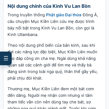
Nội dung chính của Kinh Vu Lan Bồn
Trong truyền thống
Phật giáo Đại thừa
Đông Á,
câu chuyện Mục Kiền Liên cứu mẹ được trình
bày nổi bật trong Kinh Vu Lan Bồn, còn gọi là
Kinh Ullambana.
Theo nội dung phổ biến của bản kinh, sau khi
đạt các năng lực đặc biệt, Mục Kiền Liên muốn
☰
báo đáp công ơn cha mẹ. Ngài dùng khả năng
quan sát các cảnh giới để tìm mẹ và thấy bà
đang sinh trong loài ngạ quỷ, thân thể gầy yếu,
phải chịu đói khát.
Thương mẹ, Mục Kiền Liên đem một bát cơm
đến dâng. Người mẹ nhận cơm nhưng vì tâm
tham tiếc vẫn còn nên dùng tay che bát, sợ
những ngạ quỷ khác giành mất. Trước khi cơm