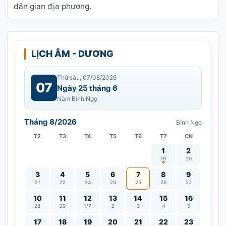
dân gian địa phương.
LỊCH ÂM - DƯƠNG
Thứ sáu, 07/08/2026
07
Ngày 25 tháng 6
Năm Bính Ngọ
Tháng 8/2026
Bính Ngọ
T2
T3
T4
T5
T6
T7
CN
Vía Quán Thế Âm thàn
1
2
19
20
3
4
5
6
7
8
9
21
22
23
24
25
26
27
10
11
12
13
14
15
16
28
29
1/7
2
3
4
5
17
18
19
20
21
22
23