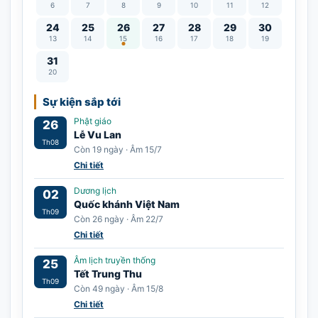
6
7
8
9
10
11
12
Lễ Vu Lan
24
25
26
27
28
29
30
13
14
15
16
17
18
19
31
20
Sự kiện sắp tới
Phật giáo
26
Lễ Vu Lan
Th08
Còn 19 ngày · Âm 15/7
Chi tiết
Dương lịch
02
Quốc khánh Việt Nam
Th09
Còn 26 ngày · Âm 22/7
Chi tiết
Âm lịch truyền thống
25
Tết Trung Thu
Th09
Còn 49 ngày · Âm 15/8
Chi tiết