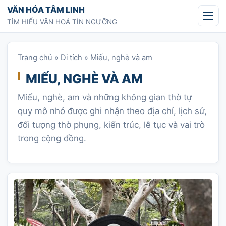
Chuyển tới nội dung
VĂN HÓA TÂM LINH
TÌM HIỂU VĂN HOÁ TÍN NGƯỠNG
Trang chủ
»
Di tích
»
Miếu, nghè và am
MIẾU, NGHÈ VÀ AM
Miếu, nghè, am và những không gian thờ tự
quy mô nhỏ được ghi nhận theo địa chỉ, lịch sử,
đối tượng thờ phụng, kiến trúc, lễ tục và vai trò
trong cộng đồng.