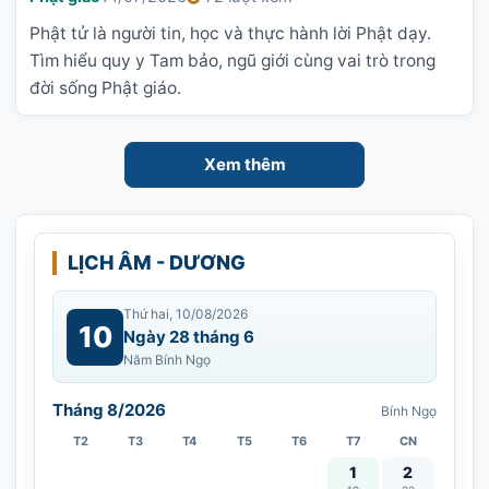
Phật tử là người tin, học và thực hành lời Phật dạy.
Tìm hiểu quy y Tam bảo, ngũ giới cùng vai trò trong
đời sống Phật giáo.
Xem thêm
LỊCH ÂM - DƯƠNG
Thứ hai, 10/08/2026
10
Ngày 28 tháng 6
Năm Bính Ngọ
Tháng 8/2026
Bính Ngọ
T2
T3
T4
T5
T6
T7
CN
Vía Quán Thế Âm thàn
1
2