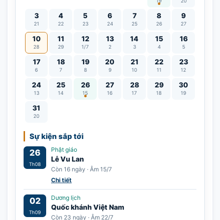
19
20
3
4
5
6
7
8
9
21
22
23
24
25
26
27
10
11
12
13
14
15
16
28
29
1/7
2
3
4
5
17
18
19
20
21
22
23
6
7
8
9
10
11
12
Lễ Vu Lan
24
25
26
27
28
29
30
13
14
15
16
17
18
19
31
20
Sự kiện sắp tới
Phật giáo
26
Lễ Vu Lan
Th08
Còn 16 ngày · Âm 15/7
Chi tiết
Dương lịch
02
Quốc khánh Việt Nam
Th09
Còn 23 ngày · Âm 22/7