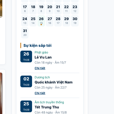
17
18
19
20
21
22
23
6
7
8
9
10
11
12
Lễ Vu Lan
24
25
26
27
28
29
30
13
14
15
16
17
18
19
31
20
Sự kiện sắp tới
Phật giáo
26
Lễ Vu Lan
Th08
Còn 18 ngày · Âm 15/7
Chi tiết
Dương lịch
02
Quốc khánh Việt Nam
Th09
Còn 25 ngày · Âm 22/7
Chi tiết
Âm lịch truyền thống
25
Tết Trung Thu
Th09
Còn 48 ngày · Âm 15/8