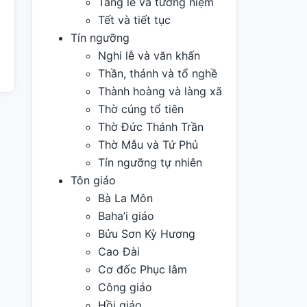
Tang lễ và tưởng niệm
Tết và tiết tục
Tín ngưỡng
Nghi lễ và văn khấn
Thần, thánh và tổ nghề
Thành hoàng và làng xã
Thờ cúng tổ tiên
Thờ Đức Thánh Trần
Thờ Mẫu và Tứ Phủ
Tín ngưỡng tự nhiên
Tôn giáo
Bà La Môn
Baha’i giáo
Bửu Sơn Kỳ Hương
Cao Đài
Cơ đốc Phục lâm
Công giáo
Hồi giáo