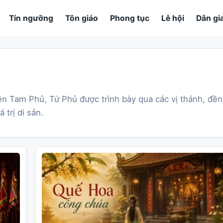
Tín ngưỡng
Tôn giáo
Phong tục
Lễ hội
Dân gi
n Tam Phủ, Tứ Phủ được trình bày qua các vị thánh, đền
 trị di sản.