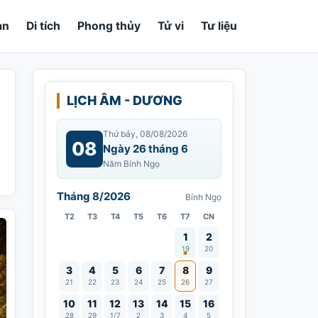
an
Di tích
Phong thủy
Tử vi
Tư liệu
LỊCH ÂM - DƯƠNG
Thứ bảy, 08/08/2026
08
Ngày 26 tháng 6
Năm Bính Ngọ
Tháng 8/2026
Bính Ngọ
T2
T3
T4
T5
T6
T7
CN
Vía Quán Thế Âm thành đạo
1
2
19
20
3
4
5
6
7
8
9
21
22
23
24
25
26
27
10
11
12
13
14
15
16
28
29
1/7
2
3
4
5