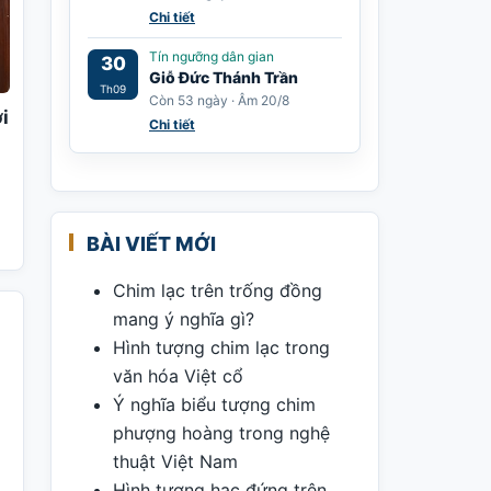
Chi tiết
Tín ngưỡng dân gian
30
Giỗ Đức Thánh Trần
Th09
Còn 53 ngày · Âm 20/8
i
Chi tiết
BÀI VIẾT MỚI
Chim lạc trên trống đồng
mang ý nghĩa gì?
Hình tượng chim lạc trong
văn hóa Việt cổ
Ý nghĩa biểu tượng chim
phượng hoàng trong nghệ
thuật Việt Nam
Hình tượng hạc đứng trên