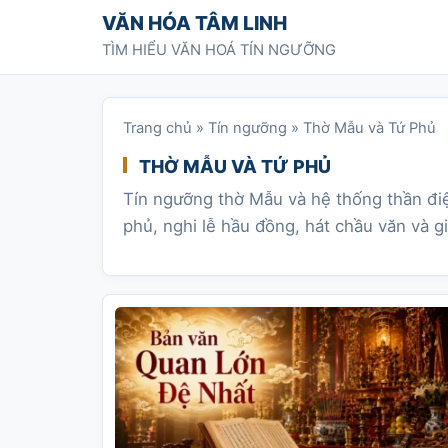
Chuyển tới nội dung
VĂN HÓA TÂM LINH
TÌM HIỂU VĂN HOÁ TÍN NGƯỠNG
Trang chủ
»
Tín ngưỡng
»
Thờ Mẫu và Tứ Phủ
THỜ MẪU VÀ TỨ PHỦ
Tín ngưỡng thờ Mẫu và hệ thống thần điệ
phủ, nghi lễ hầu đồng, hát chầu văn và giá