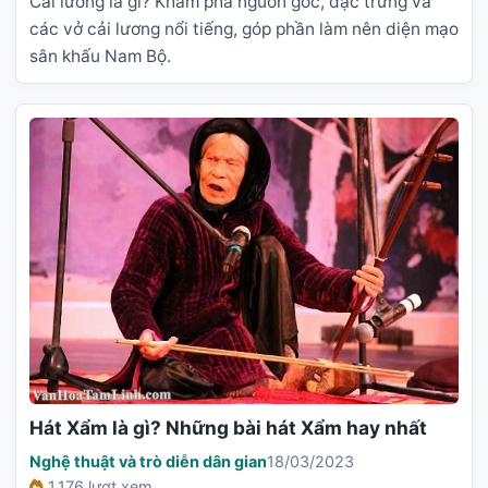
Cải lương là gì? Khám phá nguồn gốc, đặc trưng và
các vở cải lương nổi tiếng, góp phần làm nên diện mạo
sân khấu Nam Bộ.
Hát Xẩm là gì? Những bài hát Xẩm hay nhất
Nghệ thuật và trò diễn dân gian
18/03/2023
1.176 lượt xem