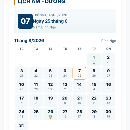
LỊCH ÂM - DƯƠNG
Thứ sáu, 07/08/2026
07
Ngày 25 tháng 6
Năm Bính Ngọ
Tháng 8/2026
Bính Ngọ
T2
T3
T4
T5
T6
T7
CN
Vía Quán Thế Âm thàn
1
2
19
20
3
4
5
6
7
8
9
21
22
23
24
25
26
27
10
11
12
13
14
15
16
28
29
1/7
2
3
4
5
17
18
19
20
21
22
23
6
7
8
9
10
11
12
Lễ Vu Lan
24
25
26
27
28
29
30
13
14
15
16
17
18
19
31
20