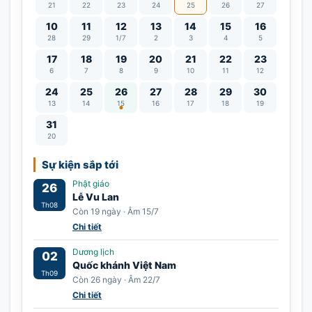
21
22
23
24
25
26
27
10
11
12
13
14
15
16
28
29
1/7
2
3
4
5
17
18
19
20
21
22
23
6
7
8
9
10
11
12
Lễ Vu Lan
24
25
26
27
28
29
30
13
14
15
16
17
18
19
31
20
Sự kiện sắp tới
Phật giáo
26
Lễ Vu Lan
Th08
Còn 19 ngày · Âm 15/7
Chi tiết
Dương lịch
02
Quốc khánh Việt Nam
Th09
Còn 26 ngày · Âm 22/7
Chi tiết