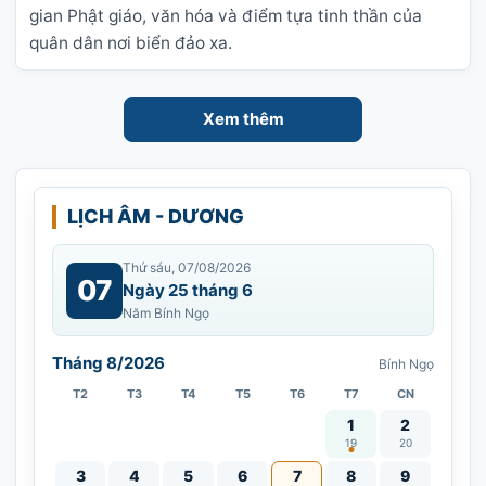
gian Phật giáo, văn hóa và điểm tựa tinh thần của
quân dân nơi biển đảo xa.
Xem thêm
LỊCH ÂM - DƯƠNG
Thứ sáu, 07/08/2026
07
Ngày 25 tháng 6
Năm Bính Ngọ
Tháng 8/2026
Bính Ngọ
T2
T3
T4
T5
T6
T7
CN
Vía Quán Thế Âm thàn
1
2
19
20
3
4
5
6
7
8
9