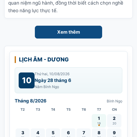
quan niệm ngũ hành, đồng thời biết cách chọn nghề
theo năng lực thực tế.
Xem thêm
LỊCH ÂM - DƯƠNG
Thứ hai, 10/08/2026
10
Ngày 28 tháng 6
Năm Bính Ngọ
Tháng 8/2026
Bính Ngọ
T2
T3
T4
T5
T6
T7
CN
Vía Quán Thế Âm thàn
1
2
19
20
3
4
5
6
7
8
9