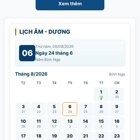
Xem thêm
LỊCH ÂM - DƯƠNG
Thứ năm, 06/08/2026
06
Ngày 24 tháng 6
Năm Bính Ngọ
Tháng 8/2026
Bính Ngọ
T2
T3
T4
T5
T6
T7
CN
Vía Quán Thế Âm thàn
1
2
19
20
3
4
5
6
7
8
9
21
22
23
24
25
26
27
10
11
12
13
14
15
16
28
29
1/7
2
3
4
5
17
18
19
20
21
22
23