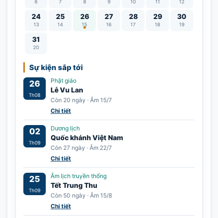
6
7
8
9
10
11
12
Lễ Vu Lan
24
25
26
27
28
29
30
13
14
15
16
17
18
19
31
20
Sự kiện sắp tới
Phật giáo
26
Lễ Vu Lan
Th08
Còn 20 ngày · Âm 15/7
Chi tiết
Dương lịch
02
Quốc khánh Việt Nam
Th09
Còn 27 ngày · Âm 22/7
Chi tiết
Âm lịch truyền thống
25
Tết Trung Thu
Th09
Còn 50 ngày · Âm 15/8
Chi tiết