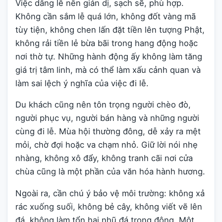
Việc dâng lễ nên giản dị, sạch sẽ, phù hợp.
Không cần sắm lễ quá lớn, không đốt vàng mã
tùy tiện, không chen lấn đặt tiền lên tượng Phật,
không rải tiền lẻ bừa bãi trong hang động hoặc
nơi thờ tự. Những hành động ấy không làm tăng
giá trị tâm linh, mà có thể làm xấu cảnh quan và
làm sai lệch ý nghĩa của việc đi lễ.
Du khách cũng nên tôn trọng người chèo đò,
người phục vụ, người bán hàng và những người
cùng đi lễ. Mùa hội thường đông, dễ xảy ra mệt
mỏi, chờ đợi hoặc va chạm nhỏ. Giữ lời nói nhẹ
nhàng, không xô đẩy, không tranh cãi nơi cửa
chùa cũng là một phần của văn hóa hành hương.
Ngoài ra, cần chú ý bảo vệ môi trường: không xả
rác xuống suối, không bẻ cây, không viết vẽ lên
đá, không làm tổn hại nhũ đá trong động. Một