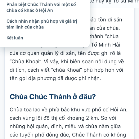
Ngày lễ quan trọng
Lễ húy kỵ Tổ sư Minh
Phân biệt Chúc Thánh với một số
chùa cổ khác ở Hội An
Tên “chùa Khoai” được cơ quan bảo tồn di sản
Cách nhìn nhận phù hợp về giá trị
tâm linh của chùa
Hội An ghi nhận là tên gọi dân gian của chùa.
Một số bài giới thiệu du lịch viết thành “chùa
Kết luận
Khoái”, nhưng trong tư liệu lễ giỗ Tổ Minh Hải
của cơ quan quản lý di sản, tên được ghi rõ là
“Chùa Khoai”. Vì vậy, khi biên soạn nội dung về
di tích, cách viết “chùa Khoai” phù hợp hơn với
tên gọi địa phương đã được ghi nhận.
Chùa Chúc Thánh ở đâu?
Chùa tọa lạc về phía bắc khu vực phố cổ Hội An,
cách vùng lõi đô thị cổ khoảng 2 km. So với
những hội quán, đình, miếu và chùa nằm giữa
các tuyến phố đông đúc, Chúc Thánh có không