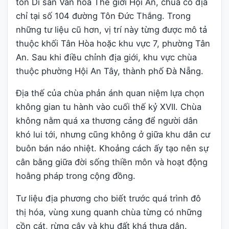
tồn Di sản Văn hóa Thế giới Hội An, chùa có địa
chỉ tại số 104 đường Tôn Đức Thắng. Trong
những tư liệu cũ hơn, vị trí này từng được mô tả
thuộc khối Tân Hòa hoặc khu vực 7, phường Tân
An. Sau khi điều chỉnh địa giới, khu vực chùa
thuộc phường Hội An Tây, thành phố Đà Nẵng.
Địa thế của chùa phản ánh quan niệm lựa chọn
không gian tu hành vào cuối thế kỷ XVII. Chùa
không nằm quá xa thương cảng để người dân
khó lui tới, nhưng cũng không ở giữa khu dân cư
buôn bán náo nhiệt. Khoảng cách ấy tạo nên sự
cân bằng giữa đời sống thiền môn và hoạt động
hoằng pháp trong cộng đồng.
Tư liệu địa phương cho biết trước quá trình đô
thị hóa, vùng xung quanh chùa từng có những
cồn cát, rừng cây và khu đất khá thưa dân.