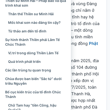
Thiền sư Minh Hải – Pháp Bảo và quá
trong lịch sử
Phật giáo
ở Hội An và vùng Đàng
trình khai sơn
Trong. Giá trị của ngôi chùa không chỉ nằm ở
Thân thế Thiền sư Minh Hải
tuổi đời lâu dài, cảnh quan thanh tĩnh hay hệ
Mốc khai sơn nào đáng tin cậy?
thống kiến trúc cổ, mà còn ở vai trò tổ đình của
dòng Thiền Lâm Tế Chúc Thánh – một dòng
Từ thảo am đến tổ đình
truyền thừa đã phát triển tại nhiều tỉnh miền
Sự hình thành Thiền phái Lâm Tế
Trung, miền Nam và trong các cộng đồng
Phật
Chúc Thánh
giáo Việt Nam
ở nước ngoài.
Vị trí trong dòng Thiền Lâm Tế
Trong các tài liệu xuất bản trước năm 2025, địa
Quá trình phát triển
chỉ của chùa thường được ghi là số 104 đường
Các lần trùng tu quan trọng
Tôn Đức Thắng, phường Tân An, thành phố Hội
Chùa được ban biển “Sắc tứ” dưới
An, tỉnh Quảng Nam. Sau đợt sắp xếp đơn vị
triều Nguyễn
hành chính có hiệu lực từ ngày 1/7/2025, toàn
Bố cục kiến trúc của tổ đình Chúc
bộ phường Tân An cùng phường Thanh Hà,
Thánh
phường Cẩm An và xã Cẩm Hà được hợp nhất
Chữ Tam hay “tiền Công, hậu
thành phường Hội An Tây, thuộc thành phố Đà
Quốc”?