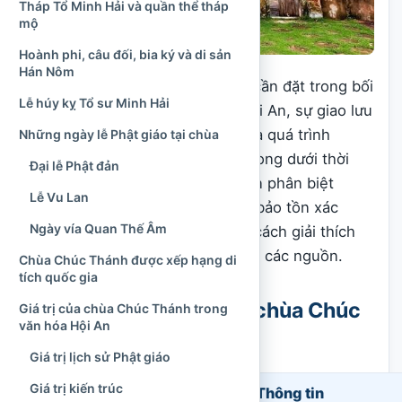
Tháp Tổ Minh Hải và quần thể tháp
mộ
Hoành phi, câu đối, bia ký và di sản
Hán Nôm
Việc tìm hiểu chùa Chúc Thánh cần đặt trong bối
Lễ húy kỵ Tổ sư Minh Hải
cảnh hình thành thương cảng Hội An, sự giao lưu
giữa các cộng đồng Việt – Hoa và quá trình
Những ngày lễ Phật giáo tại chùa
truyền bá Phật giáo vào Đàng Trong dưới thời
Đại lễ Phật đản
các chúa Nguyễn. Đồng thời, cần phân biệt
Lễ Vu Lan
những dữ kiện đã được cơ quan bảo tồn xác
Ngày vía Quan Thế Âm
nhận với các mốc niên đại hoặc cách giải thích
tên gọi còn tồn tại khác biệt giữa các nguồn.
Chùa Chúc Thánh được xếp hạng di
tích quốc gia
Thông tin khái quát về chùa Chúc
Giá trị của chùa Chúc Thánh trong
văn hóa Hội An
Thánh
Giá trị lịch sử Phật giáo
Giá trị kiến trúc
Nội dung
Thông tin