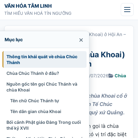
Chuyển tới nội dung
VĂN HÓA TÂM LINH
TÌM HIỂU VĂN HOÁ TÍN NGƯỠNG
Trang chủ
»
Chùa Chúc Thánh (chùa Khoai) ở Hội An –
×
Mục lục
Quảng Nam
Chùa Chúc Thánh (chùa Khoai)
Thông tin khái quát về chùa Chúc
ở Hội An – Quảng Nam
Thánh
Chùa Chúc Thánh ở đâu?
Chi Tran
12/03/2023
Cập nhật: 21/07/2026
Chùa
535 lượt xem
Nguồn gốc tên gọi Chúc Thánh và
chùa Khoai
Khám phá chùa Chúc Thánh, chùa Khoai cổ ở
Tên chữ Chúc Thánh tự
Hội An, nơi khai sinh dòng Lâm Tế Chúc
Tên dân gian chùa Khoai
Thánh và lưu giữ nhiều di sản quý xứ Quảng.
Bối cảnh Phật giáo Đàng Trong cuối
Chùa Chúc Thánh, dân gian quen gọi là chùa
thế kỷ XVII
Khoai, là một trong những cổ tự có vị trí đặc biệt