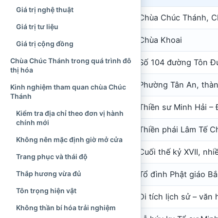
Giá trị nghệ thuật
Tên chính thức
Chùa Chúc Thánh, C
Giá trị tư liệu
Tên dân gian
Chùa Khoai
Giá trị cộng đồng
Chùa Chúc Thánh trong quá trình đô
Địa chỉ hiện nay
Số 104 đường Tôn Đ
thị hóa
Địa chỉ trước ngày 1/7/2025
Phường Tân An, thàn
Kinh nghiệm tham quan chùa Chúc
Thánh
Người khai sơn
Thiền sư Minh Hải – 
Kiểm tra địa chỉ theo đơn vị hành
chính mới
Dòng truyền thừa
Thiền phái Lâm Tế C
Không nên mặc định giờ mở cửa
Niên đại
Cuối thế kỷ XVII, nh
Trang phục và thái độ
Tính chất
Tổ đình Phật giáo B
Thắp hương vừa đủ
Tôn trọng hiện vật
Xếp hạng
Di tích lịch sử – vă
Không thần bí hóa trải nghiệm