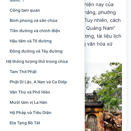
Nẵng. Vì vậy, địa chỉ hành chính hiện nay của
Cổng tam quan
chùa là số 104 đường Tôn Đức Thắng, phường
Hội An Tây, thành phố Đà Nẵng. Tuy nhiên, cách
Bình phong và sân chùa
gọi “chùa Chúc Thánh ở Hội An – Quảng Nam”
Tiền đường và chính điện
vẫn phổ biến trong ký ức địa phương, tài liệu lịch
Hậu tẩm và Tổ đường
sử, hoạt động du lịch và đời sống văn hóa xứ
Đông đường và Tây đường
Quảng.
Hệ thống tượng thờ trong chùa
Tam Thế Phật
Phật Di Lặc, A Nan và Ca Diếp
Văn Thù và Phổ Hiền
Mười tám vị La Hán
Hộ Pháp và Tiêu Diện
Địa Tạng Bồ Tát