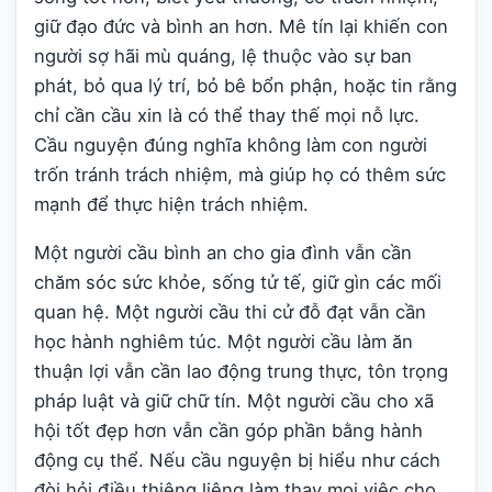
giữ đạo đức và bình an hơn. Mê tín lại khiến con
người sợ hãi mù quáng, lệ thuộc vào sự ban
phát, bỏ qua lý trí, bỏ bê bổn phận, hoặc tin rằng
chỉ cần cầu xin là có thể thay thế mọi nỗ lực.
Cầu nguyện đúng nghĩa không làm con người
trốn tránh trách nhiệm, mà giúp họ có thêm sức
mạnh để thực hiện trách nhiệm.
Một người cầu bình an cho gia đình vẫn cần
chăm sóc sức khỏe, sống tử tế, giữ gìn các mối
quan hệ. Một người cầu thi cử đỗ đạt vẫn cần
học hành nghiêm túc. Một người cầu làm ăn
thuận lợi vẫn cần lao động trung thực, tôn trọng
pháp luật và giữ chữ tín. Một người cầu cho xã
hội tốt đẹp hơn vẫn cần góp phần bằng hành
động cụ thể. Nếu cầu nguyện bị hiểu như cách
đòi hỏi điều thiêng liêng làm thay mọi việc cho