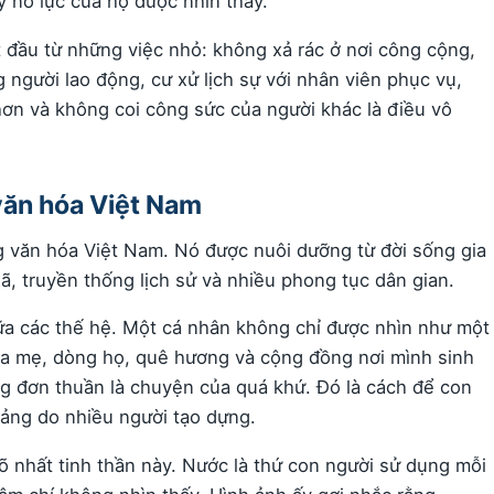
y nỗ lực của họ được nhìn thấy.
t đầu từ những việc nhỏ: không xả rác ở nơi công cộng,
g người lao động, cư xử lịch sự với nhân viên phục vụ,
ơn và không coi công sức của người khác là điều vô
văn hóa Việt Nam
ng văn hóa Việt Nam. Nó được nuôi dưỡng từ đời sống gia
ã, truyền thống lịch sử và nhiều phong tục dân gian.
giữa các thế hệ. Một cá nhân không chỉ được nhìn như một
ha mẹ, dòng họ, quê hương và cộng đồng nơi mình sinh
ng đơn thuần là chuyện của quá khứ. Đó là cách để con
tảng do nhiều người tạo dựng.
õ nhất tinh thần này. Nước là thứ con người sử dụng mỗi