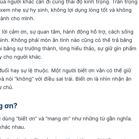
của người khác cần đi cùng thái độ kính trọng. Trân trọng
g xem nhẹ sự hy sinh, không lợi dụng lòng tốt và không
dành cho mình.
 là lời cảm ơn, sự quan tâm, hành động hỗ trợ, cách sống
mình. Không phải món ân tình nào cũng có thể trả bằng
ại bằng sự trưởng thành, lòng hiếu thảo, sự giữ gìn phẩm
ấy cho người khác.
uối hay sự lệ thuộc. Một người biết ơn vẫn có thể giữ
à nói “không” với điều sai trái. Biết ơn là nhìn nhận ân
ự chủ.
g ơn?
 dùng “biết ơn” và “mang ơn” như những từ gần nghĩa.
 khác nhau.