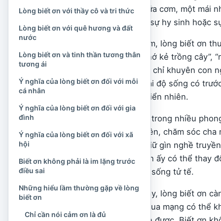
riêng. Đằng sau một bữa cơm, một mái nh
Lòng biết ơn với thầy cô và tri thức
yên luôn có công sức, sự hy sinh hoặc s
Lòng biết ơn với quê hương và đất
nước
Trong văn hóa Việt Nam, lòng biết ơn th
Lòng biết ơn và tinh thần tương thân
nhớ nguồn”, “ăn quả nhớ kẻ trồng cây”, “
tương ái
nói ngắn gọn ấy không chỉ khuyên con n
Ý nghĩa của lòng biết ơn đối với mỗi
Chúng còn nhắc về thái độ sống có trước
cá nhân
điều mình đang có là hiển nhiên.
Ý nghĩa của lòng biết ơn đối với gia
đình
Lòng biết ơn hiện diện trong nhiều phong
tưởng nhớ ông bà tổ tiên, chăm sóc cha m
Ý nghĩa của lòng biết ơn đối với xã
hội
quê hương đất nước, giữ gìn nghề truyền 
đồng. Những thực hành ấy có thể thay đổi
Biết ơn không phải là im lặng trước
điều sai
và đáp lại bằng thái độ sống tử tế.
Những hiểu lầm thường gặp về lòng
Trong đời sống hiện nay, lòng biết ơn c
biết ơn
sinh và việc giao tiếp qua mạng có thể k
Chỉ cần nói cảm ơn là đủ
là điều mình đang nhận được. Biết ơn kh