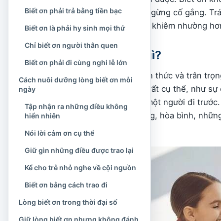
Biết ơn phải trả bằng tiền bạc
không khiến người ta ngừng cố gắng. Trái 
các mối quan hệ, sống khiêm nhường hơn
Biết ơn là phải hy sinh mọi thứ
Chỉ biết ơn người thân quen
Lòng biết ơn là gì?
Biết ơn phải đi cùng nghi lễ lớn
Lòng biết ơn là sự nhận thức và trân trọ
Cách nuôi dưỡng lòng biết ơn mỗi
Những điều ấy có thể rất cụ thể, như sự 
ngày
của bạn bè, cơ hội từ một người đi trướ
Tập nhận ra những điều không
hương, môi trường sống, hòa bình, những
hiển nhiên
thế hệ trước.
Nói lời cảm ơn cụ thể
Giữ gìn những điều được trao lại
Kể cho trẻ nhỏ nghe về cội nguồn
Biết ơn bằng cách trao đi
Lòng biết ơn trong thời đại số
Giữ lòng biết ơn nhưng không đánh