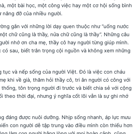
à, một bài học, một công việc hay một cơ hội sống bình
ự nâng đỡ của nhiều người.
ường gắn với những lời dạy quen thuộc như “uống nước
một chữ cũng là thầy, nửa chữ cũng là thầy”. Những câu
gười nhớ ơn cha mẹ, thầy cô hay người từng giúp mình.
 có sau, biết trân trọng cội nguồn và không xem những
 tục và nếp sống của người Việt. Đó là việc con cháu
ẹ khi về già, thăm hỏi thầy cô, tri ân người có công với
thống, tôn trọng người đi trước và biết chia sẻ với cộng
 theo thời đại, nhưng ý nghĩa cốt lõi vẫn là sự ghi nhớ
àng đáng được nuôi dưỡng. Nhịp sống nhanh, áp lực mưu
hiến con người dễ tập trung vào điều mình còn thiếu hơn
ông làm con người bằng lòng với mọi hoàn cảnh, cũng