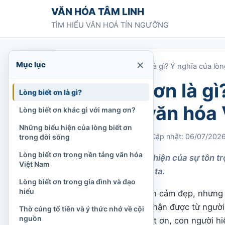
Chuyển tới nội dung
VĂN HÓA TÂM LINH
TÌM HIỂU VĂN HOÁ TÍN NGƯỠNG
×
Mục lục
Trang chủ
»
Lòng biết ơn là gì? Ý nghĩa của lò
Lòng biết ơn là gì
Lòng biết ơn là gì?
ơn trong văn hóa
Lòng biết ơn khác gì với mang ơn?
Những biểu hiện của lòng biết ơn
Chi Tran
24/03/2023
Cập nhật: 06/07/202
trong đời sống
Lòng biết ơn trong nền tảng văn hóa
Lòng biết ơn là biểu hiện của sự tôn t
Việt Nam
khác đã giúp chúng ta.
Lòng biết ơn trong gia đình và đạo
hiếu
Lòng biết ơn là một tình cảm đẹp, nhưng
điều tốt đẹp mình đã nhận được từ người
Thờ cúng tổ tiên và ý thức nhớ về cội
nguồn
thế hệ đi trước. Khi biết ơn, con người 