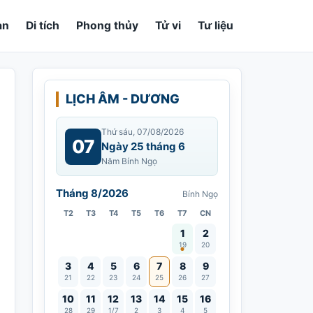
an
Di tích
Phong thủy
Tử vi
Tư liệu
LỊCH ÂM - DƯƠNG
Thứ sáu, 07/08/2026
07
Ngày 25 tháng 6
Năm Bính Ngọ
Tháng 8/2026
Bính Ngọ
T2
T3
T4
T5
T6
T7
CN
Vía Quán Thế Âm thành đạo
1
2
19
20
3
4
5
6
7
8
9
21
22
23
24
25
26
27
10
11
12
13
14
15
16
28
29
1/7
2
3
4
5