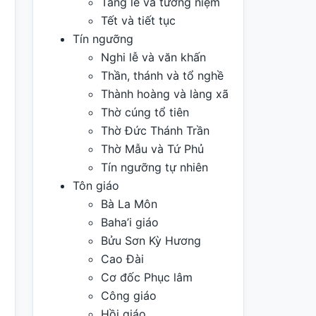
Tang lễ và tưởng niệm
Tết và tiết tục
Tín ngưỡng
Nghi lễ và văn khấn
Thần, thánh và tổ nghề
Thành hoàng và làng xã
Thờ cúng tổ tiên
Thờ Đức Thánh Trần
Thờ Mẫu và Tứ Phủ
Tín ngưỡng tự nhiên
Tôn giáo
Bà La Môn
Baha’i giáo
Bửu Sơn Kỳ Hương
Cao Đài
Cơ đốc Phục lâm
Công giáo
Hồi giáo