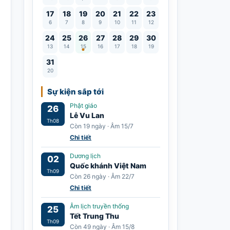
17
18
19
20
21
22
23
6
7
8
9
10
11
12
Lễ Vu Lan
24
25
26
27
28
29
30
13
14
15
16
17
18
19
31
20
Sự kiện sắp tới
Phật giáo
26
Lễ Vu Lan
Th08
Còn 19 ngày · Âm 15/7
Chi tiết
Dương lịch
02
Quốc khánh Việt Nam
Th09
Còn 26 ngày · Âm 22/7
Chi tiết
Âm lịch truyền thống
25
Tết Trung Thu
Th09
Còn 49 ngày · Âm 15/8