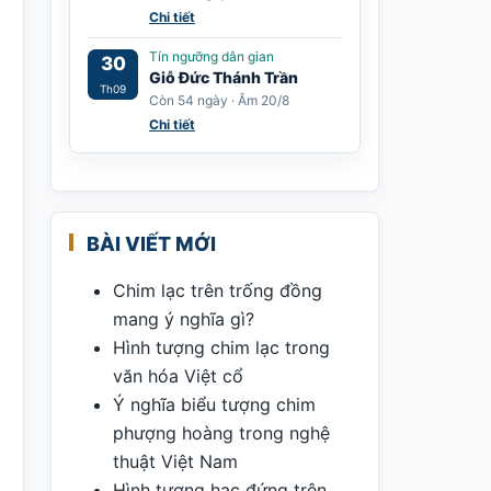
Chi tiết
Tín ngưỡng dân gian
30
Giỗ Đức Thánh Trần
Th09
Còn 54 ngày · Âm 20/8
Chi tiết
BÀI VIẾT MỚI
Chim lạc trên trống đồng
mang ý nghĩa gì?
Hình tượng chim lạc trong
văn hóa Việt cổ
Ý nghĩa biểu tượng chim
phượng hoàng trong nghệ
thuật Việt Nam
Hình tượng hạc đứng trên