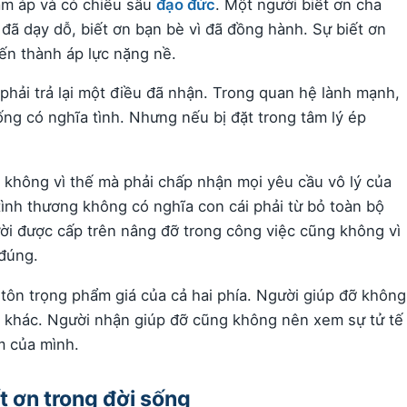
ấm áp và có chiều sâu
đạo đức
. Một người biết ơn cha
 đã dạy dỗ, biết ơn bạn bè vì đã đồng hành. Sự biết ơn
ến thành áp lực nặng nề.
phải trả lại một điều đã nhận. Trong quan hệ lành mạnh,
ng có nghĩa tình. Nhưng nếu bị đặt trong tâm lý ép
 không vì thế mà phải chấp nhận mọi yêu cầu vô lý của
ình thương không có nghĩa con cái phải từ bỏ toàn bộ
ười được cấp trên nâng đỡ trong công việc cũng không vì
 đúng.
 tôn trọng phẩm giá của cả hai phía. Người giúp đỡ không
i khác. Người nhận giúp đỡ cũng không nên xem sự tử tế
ệm của mình.
t ơn trong đời sống