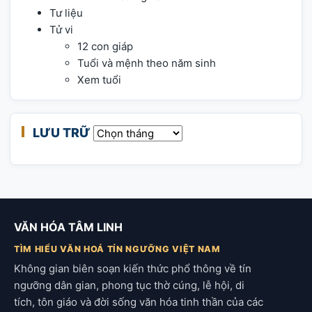
Tư liệu
Tử vi
12 con giáp
Tuổi và mệnh theo năm sinh
Xem tuổi
LƯU TRỮ
Lưu trữ
VĂN HÓA TÂM LINH
TÌM HIỂU VĂN HOÁ TÍN NGƯỠNG VIỆT NAM
Không gian biên soạn kiến thức phổ thông về tín
ngưỡng dân gian, phong tục thờ cúng, lễ hội, di
tích, tôn giáo và đời sống văn hóa tinh thần của các