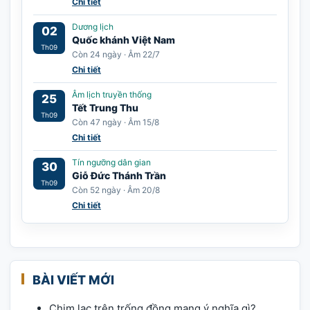
Chi tiết
Dương lịch
02
Quốc khánh Việt Nam
Th09
Còn 24 ngày · Âm 22/7
Chi tiết
Âm lịch truyền thống
25
Tết Trung Thu
Th09
Còn 47 ngày · Âm 15/8
Chi tiết
Tín ngưỡng dân gian
30
Giỗ Đức Thánh Trần
Th09
Còn 52 ngày · Âm 20/8
Chi tiết
BÀI VIẾT MỚI
Chim lạc trên trống đồng mang ý nghĩa gì?