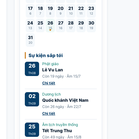
17
18
19
20
21
22
23
6
7
8
9
10
11
12
Lễ Vu Lan
24
25
26
27
28
29
30
13
14
15
16
17
18
19
31
20
Sự kiện sắp tới
Phật giáo
26
Lễ Vu Lan
Th08
Còn 19 ngày · Âm 15/7
Chi tiết
Dương lịch
02
Quốc khánh Việt Nam
Th09
Còn 26 ngày · Âm 22/7
Chi tiết
Âm lịch truyền thống
25
Tết Trung Thu
Th09
Còn 49 ngày · Âm 15/8