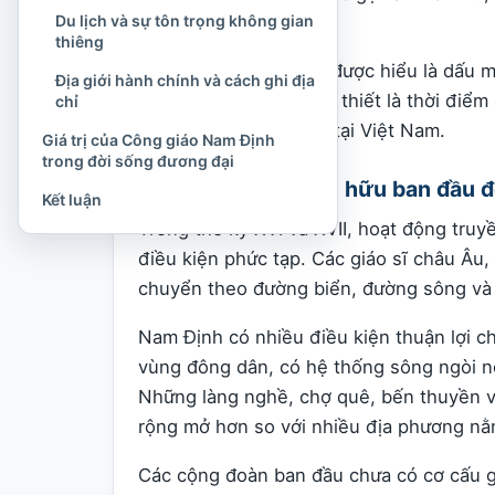
Du lịch và sự tôn trọng không gian
giờ.
thiêng
Do đó, năm 1533 nên được hiểu là dấu m
Địa giới hành chính và cách ghi địa
thống, chứ không nhất thiết là thời điểm
chỉ
đầu tiên của Kitô giáo tại Việt Nam.
Giá trị của Công giáo Nam Định
trong đời sống đương đại
Từ những nhóm tín hữu ban đầu đ
Kết luận
Trong thế kỷ XVI và XVII, hoạt động tru
điều kiện phức tạp. Các giáo sĩ châu Âu, 
chuyển theo đường biển, đường sông và 
Nam Định có nhiều điều kiện thuận lợi c
vùng đông dân, có hệ thống sông ngòi nố
Những làng nghề, chợ quê, bến thuyền v
rộng mở hơn so với nhiều địa phương nằm
Các cộng đoàn ban đầu chưa có cơ cấu gi