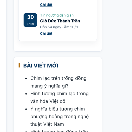
Chi tiết
Tín ngưỡng dân gian
30
Giỗ Đức Thánh Trần
Th09
Còn 54 ngày · Âm 20/8
Chi tiết
BÀI VIẾT MỚI
Chim lạc trên trống đồng
mang ý nghĩa gì?
Hình tượng chim lạc trong
văn hóa Việt cổ
Ý nghĩa biểu tượng chim
phượng hoàng trong nghệ
thuật Việt Nam
Hình tượng hạc đứng trên