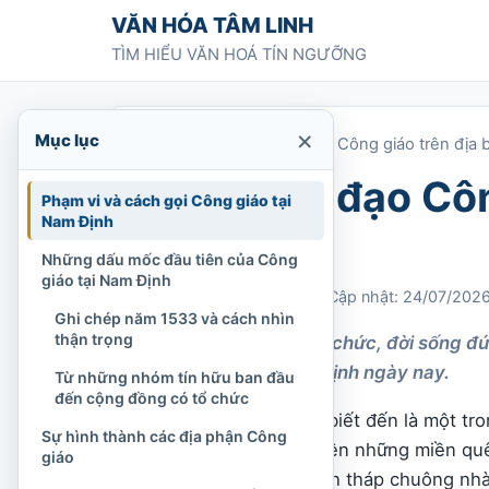
Chuyển tới nội dung
VĂN HÓA TÂM LINH
TÌM HIỂU VĂN HOÁ TÍN NGƯỠNG
×
Mục lục
Trang chủ
»
Khái quát đạo Công giáo trên địa 
Khái quát đạo Côn
Phạm vi và cách gọi Công giáo tại
Nam Định
Nam Định
Những dấu mốc đầu tiên của Công
giáo tại Nam Định
Chi Tran
03/04/2022
Cập nhật: 24/07/202
Ghi chép năm 1533 và cách nhìn
thận trọng
Khái quát lịch sử, tổ chức, đời sống đ
giáo tại vùng Nam Định ngày nay.
Từ những nhóm tín hữu ban đầu
đến cộng đồng có tổ chức
Nam Định từ lâu được biết đến là một t
Sự hình thành các địa phận Công
miền Bắc Việt Nam. Trên những miền quê
giáo
hướng ra biển, hình ảnh tháp chuông nhà