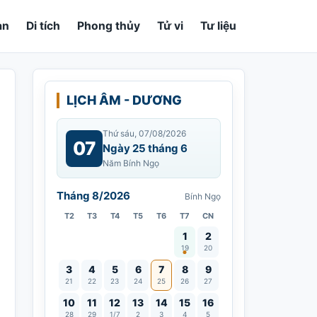
an
Di tích
Phong thủy
Tử vi
Tư liệu
LỊCH ÂM - DƯƠNG
Thứ sáu, 07/08/2026
07
Ngày 25 tháng 6
Năm Bính Ngọ
Tháng 8/2026
Bính Ngọ
T2
T3
T4
T5
T6
T7
CN
Vía Quán Thế Âm thành đạo
1
2
19
20
3
4
5
6
7
8
9
21
22
23
24
25
26
27
10
11
12
13
14
15
16
28
29
1/7
2
3
4
5