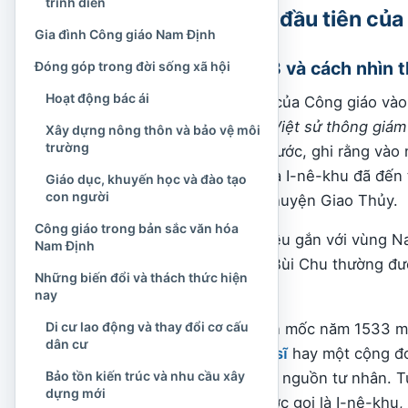
trình diễn
Những dấu mốc đầu tiên của 
Gia đình Công giáo Nam Định
Ghi chép năm 1533 và cách nhìn t
Đóng góp trong đời sống xã hội
Hoạt động bác ái
Khi nói về sự du nhập của Công giáo v
tiên. Sách
Khâm định Việt sử thông giá
Xây dựng nông thôn và bảo vệ môi
trường
một nguồn dã lục có trước, ghi rằng và
phương Tây được gọi là I-nê-khu đã đến
Giáo dục, khuyến học và đào tạo
con người
Chân và Trà Lũ thuộc huyện Giao Thủy.
Công giáo trong bản sắc văn hóa
Những địa danh này đều gắn với vùng Na
Nam Định
Chu ngày nay. Vì vậy, Bùi Chu thường đ
Những biến đổi và thách thức hiện
Tin Mừng tại Việt Nam.
nay
Di cư lao động và thay đổi cơ cấu
Dẫu vậy, cần nhìn nhận mốc năm 1533 một
dân cư
trực tiếp của một
giáo sĩ
hay một cộng đoà
Bảo tồn kiến trúc và nhu cầu xây
triều Nguyễn dẫn lại từ nguồn tư nhân. 
dựng mới
thân thế của người được gọi là I-nê-khu,