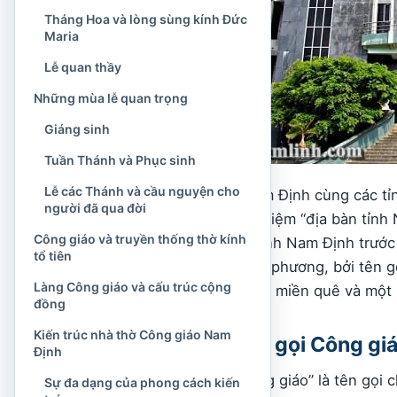
Tháng Hoa và lòng sùng kính Đức
Maria
Lễ quan thầy
Những mùa lễ quan trọng
Giáng sinh
Tuần Thánh và Phục sinh
Lễ các Thánh và cầu nguyện cho
Từ năm 2025, tỉnh Nam Định cùng các tỉ
người đã qua đời
Bình mới. Vì vậy, khái niệm “địa bàn tỉn
Công giáo và truyền thống thờ kính
gian hành chính của tỉnh Nam Định trước 
tổ tiên
khi tìm hiểu lịch sử địa phương, bởi tên
Làng Công giáo và cấu trúc cộng
một vùng văn hóa, một miền quê và một 
đồng
Kiến trúc nhà thờ Công giáo Nam
Phạm vi và cách gọi Công giá
Định
Trong tiếng Việt, “Công giáo” là tên gọi 
Sự đa dạng của phong cách kiến