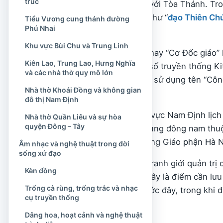
trúc
Công giáo hiệp thông với Tòa Thánh. Tr
dùng những cách gọi như “
đạo Thiên Ch
Tiểu Vương cung thánh đường
Phú Nhai
đơn giản là “bên giáo”.
Khu vực Bùi Chu và Trung Linh
Tuy nhiên, “
Kitô giáo
” hay “Cơ Đốc giáo”
Kiên Lao, Trung Lao, Hưng Nghĩa
giáo,
Tin Lành
và một số truyền thống Kitô
và các nhà thờ quy mô lớn
giáo tại Nam Định, nên sử dụng tên “Công
Nhà thờ Khoái Đồng và không gian
Giáo hội Công giáo.
đô thị Nam Định
Về địa lý giáo hội, khu vực Nam Định lị
Nhà thờ Quần Liêu và sự hòa
quyện Đông – Tây
Phần đông tín hữu ở vùng đông nam thuộc
thị Nam Định thuộc Tổng Giáo phận Hà N
Âm nhạc và nghệ thuật trong đời
sống xứ đạo
Ranh giới giáo phận là ranh giới quản trị 
Kèn đồng
chính của Nhà nước. Đây là điểm cần lưu 
Trống cà rùng, trống trắc và nhạc
theo tên huyện, xã trước đây, trong khi 
cụ truyền thống
xếp.
Dâng hoa, hoạt cảnh và nghệ thuật