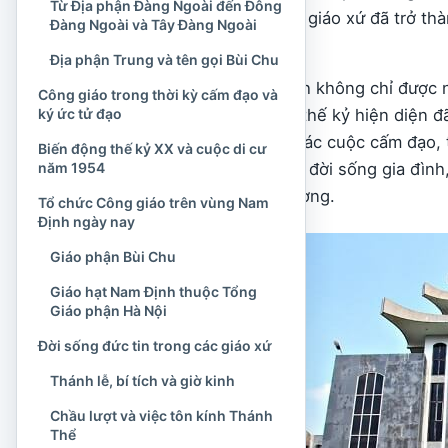
Từ Địa phận Đàng Ngoài đến Đông
trọng và nếp sinh hoạt giáo xứ đã trở t
Đàng Ngoài và Tây Đàng Ngoài
phương.
Địa phận Trung và tên gọi Bùi Chu
Công giáo tại Nam Định không chỉ được 
Công giáo trong thời kỳ cấm đạo và
ký ức tử đạo
thờ dày đặc. Gần năm thế kỷ hiện diện đ
truyền giáo, ký ức về các cuộc cấm đạo,
Biến động thế kỷ XX và cuộc di cư
năm 1954
– Tây, âm nhạc nghi lễ, đời sống gia đìn
cuộc xây dựng quê hương.
Tổ chức Công giáo trên vùng Nam
Định ngày nay
Giáo phận Bùi Chu
Giáo hạt Nam Định thuộc Tổng
Giáo phận Hà Nội
Đời sống đức tin trong các giáo xứ
Thánh lễ, bí tích và giờ kinh
Chầu lượt và việc tôn kính Thánh
Thể