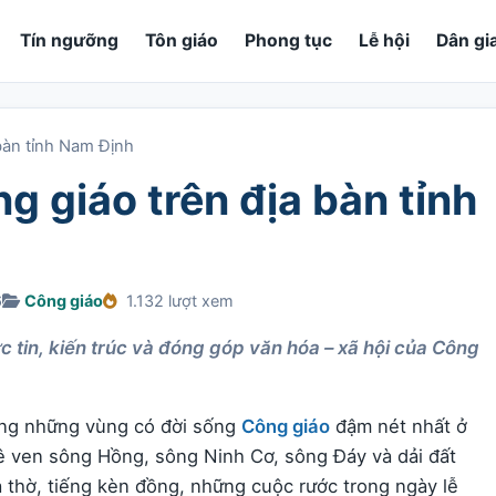
Tín ngưỡng
Tôn giáo
Phong tục
Lễ hội
Dân gi
bàn tỉnh Nam Định
g giáo trên địa bàn tỉnh
6
Công giáo
1.132 lượt xem
ức tin, kiến trúc và đóng góp văn hóa – xã hội của Công
rong những vùng có đời sống
Công giáo
đậm nét nhất ở
 ven sông Hồng, sông Ninh Cơ, sông Đáy và dải đất
 thờ, tiếng kèn đồng, những cuộc rước trong ngày lễ