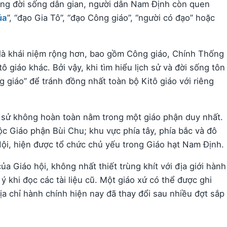
ong đời sống dân gian, người dân Nam Định còn quen
úa
”, “đạo Gia Tô”, “đạo Công giáo”, “người có đạo” hoặc
 là khái niệm rộng hơn, bao gồm Công giáo, Chính Thống
 giáo khác. Bởi vậy, khi tìm hiểu lịch sử và đời sống tôn
 giáo” để tránh đồng nhất toàn bộ Kitô giáo với riêng
ch sử không hoàn toàn nằm trong một giáo phận duy nhất.
 Giáo phận Bùi Chu; khu vực phía tây, phía bắc và đô
ội, hiện được tổ chức chủ yếu trong Giáo hạt Nam Định.
của Giáo hội, không nhất thiết trùng khít với địa giới hành
ý khi đọc các tài liệu cũ. Một giáo xứ có thể được ghi
địa chỉ hành chính hiện nay đã thay đổi sau nhiều đợt sắp