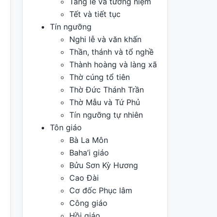
Tang lễ và tưởng niệm
Tết và tiết tục
Tín ngưỡng
Nghi lễ và văn khấn
Thần, thánh và tổ nghề
Thành hoàng và làng xã
Thờ cúng tổ tiên
Thờ Đức Thánh Trần
Thờ Mẫu và Tứ Phủ
Tín ngưỡng tự nhiên
Tôn giáo
Bà La Môn
Baha’i giáo
Bửu Sơn Kỳ Hương
Cao Đài
Cơ đốc Phục lâm
Công giáo
Hồi giáo