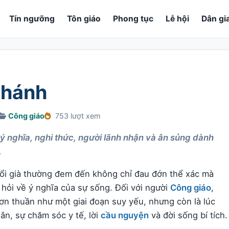
Tín ngưỡng
Tôn giáo
Phong tục
Lễ hội
Dân gi
Thánh
Công giáo
753 lượt xem
 ý nghĩa, nghi thức, người lãnh nhận và ân sủng dành
.
uổi già thường đem đến không chỉ đau đớn thể xác mà
u hỏi về ý nghĩa của sự sống. Đối với người
Công giáo
,
ơn thuần như một giai đoạn suy yếu, nhưng còn là lúc
ân, sự chăm sóc y tế, lời
cầu nguyện
và đời sống bí tích.