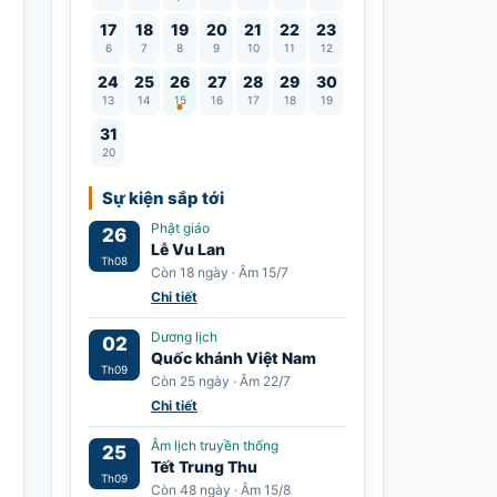
17
18
19
20
21
22
23
6
7
8
9
10
11
12
Lễ Vu Lan
24
25
26
27
28
29
30
13
14
15
16
17
18
19
31
20
Sự kiện sắp tới
Phật giáo
26
Lễ Vu Lan
Th08
Còn 18 ngày · Âm 15/7
Chi tiết
Dương lịch
02
Quốc khánh Việt Nam
Th09
Còn 25 ngày · Âm 22/7
Chi tiết
Âm lịch truyền thống
25
Tết Trung Thu
Th09
Còn 48 ngày · Âm 15/8