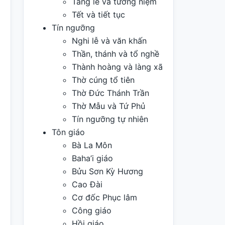
Tang lễ và tưởng niệm
Tết và tiết tục
Tín ngưỡng
Nghi lễ và văn khấn
Thần, thánh và tổ nghề
Thành hoàng và làng xã
Thờ cúng tổ tiên
Thờ Đức Thánh Trần
Thờ Mẫu và Tứ Phủ
Tín ngưỡng tự nhiên
Tôn giáo
Bà La Môn
Baha’i giáo
Bửu Sơn Kỳ Hương
Cao Đài
Cơ đốc Phục lâm
Công giáo
Hồi giáo