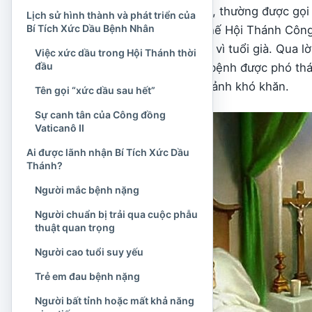
Bí Tích Xức Dầu Thánh, thường được gọi 
Lịch sử hình thành và phát triển của
Bí Tích Xức Dầu Bệnh Nhân
trong những phương thế Hội Thánh Công
suy giảm nghiêm trọng vì tuổi già. Qua 
Việc xức dầu trong Hội Thánh thời
đầu
được làm phép, người bệnh được phó thác
cậy trông trong hoàn cảnh khó khăn.
Tên gọi “xức dầu sau hết”
Sự canh tân của Công đồng
Vaticanô II
Ai được lãnh nhận Bí Tích Xức Dầu
Thánh?
Người mắc bệnh nặng
Người chuẩn bị trải qua cuộc phẫu
thuật quan trọng
Người cao tuổi suy yếu
Trẻ em đau bệnh nặng
Người bất tỉnh hoặc mất khả năng