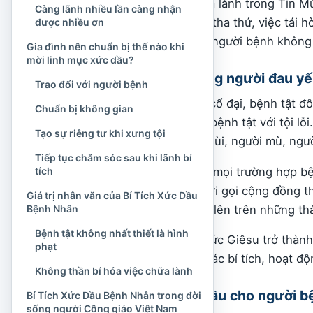
Những trình thuật chữa lành trong Tin M
Càng lãnh nhiều lần càng nhận
tả lòng thương xót, sự tha thứ, việc tái
được nhiều ơn
được đổi mới. Qua đó, người bệnh không
Gia đình nên chuẩn bị thế nào khi
mời linh mục xức dầu?
Đức Giêsu và những người đau y
Trao đổi với người bệnh
Trong bối cảnh xã hội cổ đại, bệnh tật đô
Chuẩn bị không gian
những quan niệm gắn bệnh tật với tội lỗ
Tạo sự riêng tư khi xưng tội
đến gần người phong cùi, người mù, ngườ
Tiếp tục chăm sóc sau khi lãnh bí
Người không trình bày mọi trường hợp bệ
tích
Thay vào đó, Người mời gọi cộng đồng th
Giá trị nhân văn của Bí Tích Xức Dầu
đặt sự sống con người lên trên những th
Bệnh Nhân
Bệnh tật không nhất thiết là hình
Sứ vụ chữa lành của Đức Giêsu trở thàn
phạt
bằng lời cầu nguyện, các bí tích, hoạt đ
Không thần bí hóa việc chữa lành
Các Tông đồ xức dầu cho người b
Bí Tích Xức Dầu Bệnh Nhân trong đời
sống người Công giáo Việt Nam