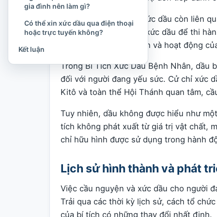
gia đình nên làm gì?
Trong
Cựu Ước
, việc xức dầu còn liên q
Có thể xin xức dầu qua điện thoại
một số nhân vật được xức dầu để thi hàn
hoặc trực tuyến không?
sự chúc lành, sức mạnh và hoạt động củ
Kết luận
Trong Bí Tích Xức Dầu Bệnh Nhân, dầu bi
đối với người đang yếu sức. Cử chỉ xức 
Kitô và toàn thể Hội Thánh quan tâm, c
Tuy nhiên, dầu không được hiểu như một 
tích không phát xuất từ giá trị vật chất,
chỉ hữu hình được sử dụng trong hành đ
Lịch sử hình thành và phát t
Việc cầu nguyện và xức dầu cho người đa
Trải qua các thời kỳ lịch sử, cách tổ chứ
của bí tích có những thay đổi nhất định.