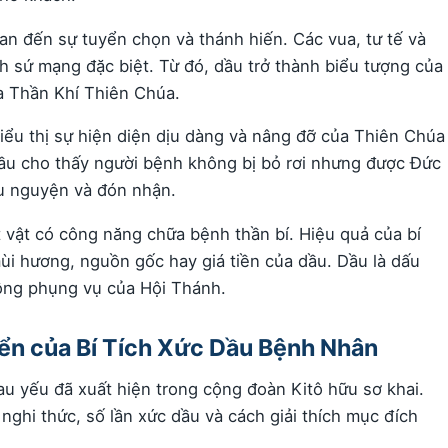
uan đến sự tuyển chọn và thánh hiến. Các vua, tư tế và
h sứ mạng đặc biệt. Từ đó, dầu trở thành biểu tượng của
a Thần Khí Thiên Chúa.
ểu thị sự hiện diện dịu dàng và nâng đỡ của Thiên Chúa
dầu cho thấy người bệnh không bị bỏ rơi nhưng được Đức
ầu nguyện và đón nhận.
vật có công năng chữa bệnh thần bí. Hiệu quả của bí
 mùi hương, nguồn gốc hay giá tiền của dầu. Dầu là dấu
ộng phụng vụ của Hội Thánh.
riển của Bí Tích Xức Dầu Bệnh Nhân
u yếu đã xuất hiện trong cộng đoàn Kitô hữu sơ khai.
c nghi thức, số lần xức dầu và cách giải thích mục đích