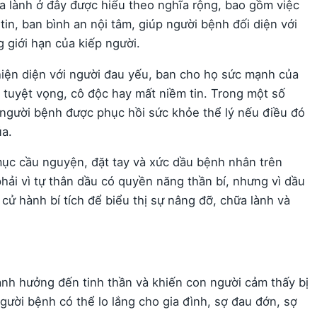
ữa lành ở đây được hiểu theo nghĩa rộng, bao gồm việc
tin, ban bình an nội tâm, giúp người bệnh đối diện với
 giới hạn của kiếp người.
 hiện diện với người đau yếu, ban cho họ sức mạnh của
o tuyệt vọng, cô độc hay mất niềm tin. Trong một số
 người bệnh được phục hồi sức khỏe thể lý nếu điều đó
úa.
h mục cầu nguyện, đặt tay và xức dầu bệnh nhân trên
ải vì tự thân dầu có quyền năng thần bí, nhưng vì dầu
cử hành bí tích để biểu thị sự nâng đỡ, chữa lành và
ảnh hưởng đến tinh thần và khiến con người cảm thấy bị
gười bệnh có thể lo lắng cho gia đình, sợ đau đớn, sợ