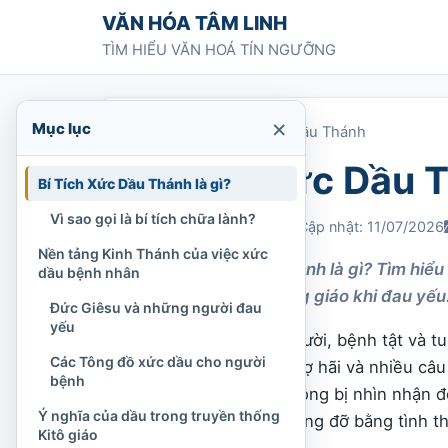
Chuyển tới nội dung
VĂN HÓA TÂM LINH
TÌM HIỂU VĂN HOÁ TÍN NGƯỠNG
×
Mục lục
Trang chủ
»
Bí Tích Xức Dầu Thánh
Bí Tích Xức Dầu 
Bí Tích Xức Dầu Thánh là gì?
Vì sao gọi là bí tích chữa lành?
Chi Tran
04/04/2021
Cập nhật: 11/07/2026
Nền tảng Kinh Thánh của việc xức
Bí Tích Xức Dầu Thánh là gì? Tìm hiểu
dầu bệnh nhân
cho bệnh nhân Công giáo khi đau yếu
Đức Giêsu và những người đau
yếu
Trong đời sống con người, bệnh tật và t
Các Tông đồ xức dầu cho người
còn cả lo âu, cô đơn, sợ hãi và nhiều câ
bệnh
những thời khắc ấy không bị nhìn nhận đ
Ý nghĩa của dầu trong truyền thống
con người cần được nâng đỡ bằng tình th
Kitô giáo