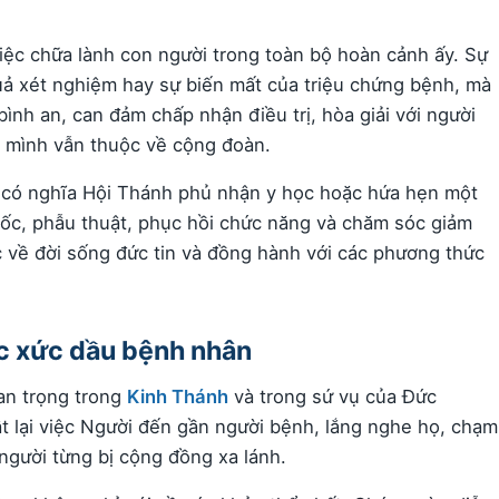
ệc chữa lành con người trong toàn bộ hoàn cảnh ấy. Sự
uả xét nghiệm hay sự biến mất của triệu chứng bệnh, mà
bình an, can đảm chấp nhận điều trị, hòa giải với người
 mình vẫn thuộc về cộng đoàn.
ông có nghĩa Hội Thánh phủ nhận y học hoặc hứa hẹn một
uốc, phẫu thuật, phục hồi chức năng và chăm sóc giảm
uộc về đời sống đức tin và đồng hành với các phương thức
c xức dầu bệnh nhân
uan trọng trong
Kinh Thánh
và trong sứ vụ của Đức
t lại việc Người đến gần người bệnh, lắng nghe họ, chạm
người từng bị cộng đồng xa lánh.