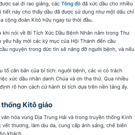
ược sai đi rao giảng, các
Tông đồ
đã xức dầu cho nhiều
 tiết này cho thấy dầu đã được sử dụng như một dấu chỉ
a cộng đoàn Kitô hữu ngay từ thời đầu.
n khi nói về Bí Tích Xức Dầu Bệnh Nhân nằm trong Thư
u yếu hãy mời các kỳ mục của Hội Thánh đến cầu
cầu nguyện trong đức tin sẽ nâng đỡ người bệnh, và nếu
tố căn bản của bí tích: người bệnh, các vị có trách
việc xức dầu nhân danh Chúa và ơn tha thứ. Qua nhiều
 định rõ hơn cách cử hành bí tích dựa trên nền tảng ấy.
 thống Kitô giáo
g văn hóa vùng Địa Trung Hải và trong truyền thống Kinh
vết thương, làm dịu da, cung cấp ánh sáng, chế biến
cho khách.