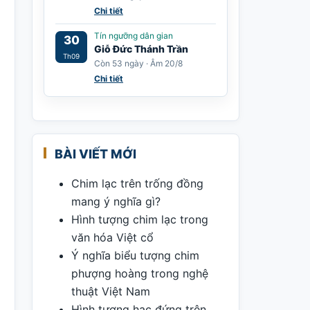
Chi tiết
Tín ngưỡng dân gian
30
Giỗ Đức Thánh Trần
Th09
Còn 53 ngày · Âm 20/8
Chi tiết
BÀI VIẾT MỚI
Chim lạc trên trống đồng
mang ý nghĩa gì?
Hình tượng chim lạc trong
văn hóa Việt cổ
Ý nghĩa biểu tượng chim
phượng hoàng trong nghệ
thuật Việt Nam
Hình tượng hạc đứng trên