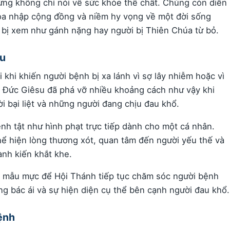
ừng không chỉ nói về sức khỏe thể chất. Chúng còn diễn
 hòa nhập cộng đồng và niềm hy vọng về một đời sống
 bị xem như gánh nặng hay người bị Thiên Chúa từ bỏ.
ếu
i khi khiến người bệnh bị xa lánh vì sợ lây nhiễm hoặc vì
i. Đức Giêsu đã phá vỡ nhiều khoảng cách như vậy khi
i bại liệt và những người đang chịu đau khổ.
nh tật như hình phạt trực tiếp dành cho một cá nhân.
ể hiện lòng thương xót, quan tâm đến người yếu thế và
ành kiến khắt khe.
h mẫu mực để Hội Thánh tiếp tục chăm sóc người bệnh
ộng bác ái và sự hiện diện cụ thể bên cạnh người đau khổ.
ệnh