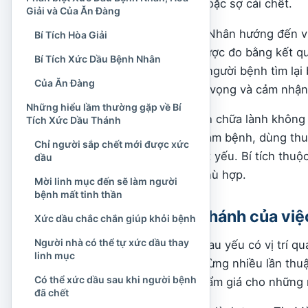
mất khả năng tự chủ hoặc sợ cái chết.
Giải và Của Ăn Đàng
Bí Tích Xức Dầu Bệnh Nhân hướng đến vi
Bí Tích Hòa Giải
chữa lành không chỉ được đo bằng kết q
Bí Tích Xức Dầu Bệnh Nhân
còn thể hiện qua việc người bệnh tìm lại 
Của Ăn Đàng
thân, củng cố niềm hy vọng và cảm nhận
Những hiểu lầm thường gặp về Bí
Vì thế, gọi đây là bí tích chữa lành kh
Tích Xức Dầu Thánh
phép lạ thể lý. Việc khám bệnh, dùng th
Chỉ người sắp chết mới được xức
nhẹ vẫn có vai trò thiết yếu. Bí tích th
dầu
chăm sóc con người phù hợp.
Mời linh mục đến sẽ làm người
bệnh mất tinh thần
Nền tảng Kinh Thánh của việ
Xức dầu chắc chắn giúp khỏi bệnh
Người nhà có thể tự xức dầu thay
Việc chăm sóc người đau yếu có vị trí q
linh mục
Giêsu. Các sách Tin Mừng nhiều lần thuậ
Có thể xức dầu sau khi người bệnh
đến họ và phục hồi phẩm giá cho những 
đã chết