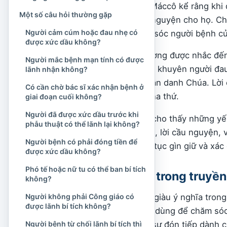
Tin Mừng theo thánh Máccô kể rằng khi đ
Một số câu hỏi thường gặp
người đau yếu và cầu nguyện cho họ. Chi
Người cảm cúm hoặc đau nhẹ có
trong hoạt động chăm sóc người bệnh củ
được xức dầu không?
Nền tảng trực tiếp thường được nhắc đế
Người mắc bệnh mạn tính có được
thánh Giacôbê. Tác giả khuyên người đa
lãnh nhận không?
nguyện và xức dầu nhân danh Chúa. Lời 
Có cần chờ bác sĩ xác nhận bệnh ở
họ có tội thì sẽ được tha thứ.
giai đoạn cuối không?
Người đã được xức dầu trước khi
Đoạn Kinh Thánh này cho thấy những yếu 
phẫu thuật có thể lãnh lại không?
nhiệm trong Hội Thánh, lời cầu nguyện, 
Người bệnh có phải đóng tiền để
thế kỷ, Hội Thánh tiếp tục gìn giữ và xác
được xức dầu không?
Phó tế hoặc nữ tu có thể ban bí tích
Ý nghĩa của dầu trong truyền
không?
Dầu là một biểu tượng giàu ý nghĩa tron
Người không phải Công giáo có
được lãnh bí tích không?
Thánh. Dầu từng được dùng để chăm sóc 
thực phẩm và biểu thị sự đón tiếp dành 
Người bệnh từ chối lãnh bí tích thì