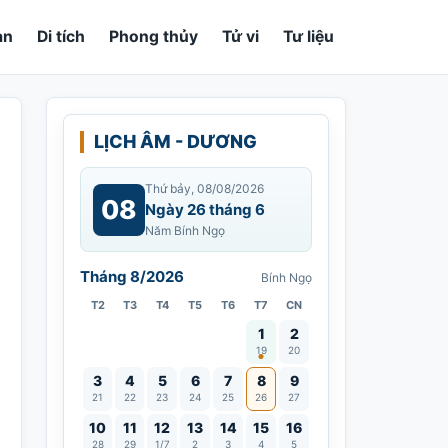
an
Di tích
Phong thủy
Tử vi
Tư liệu
LỊCH ÂM - DƯƠNG
Thứ bảy, 08/08/2026
08
Ngày 26 tháng 6
Năm Bính Ngọ
Tháng 8/2026
Bính Ngọ
T2
T3
T4
T5
T6
T7
CN
Vía Quán Thế Âm thành đạo
1
2
19
20
3
4
5
6
7
8
9
21
22
23
24
25
26
27
10
11
12
13
14
15
16
28
29
1/7
2
3
4
5