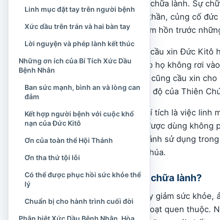
trong nhóm các bí tích chữa lành. Sự ch
Linh mục đặt tay trên người bệnh
nâng đỡ đời sống tinh thần, củng cố đức 
Xức dầu trên trán và hai bàn tay
đau đớn và chuẩn bị tâm hồn trước những
Lời nguyện và phép lành kết thúc
Qua bí tích, Hội Thánh cầu xin Đức Kitô
Những ơn ích của Bí Tích Xức Dầu
Chúa Thánh Thần
, giúp họ không rơi và
Bệnh Nhân
trường hợp, Hội Thánh cũng cầu xin cho
Ban sức mạnh, bình an và lòng can
phù hợp với ý định cứu độ của Thiên Ch
đảm
Dấu chỉ hữu hình của bí tích là việc lin
Kết hợp người bệnh với cuộc khổ
nạn của Đức Kitô
người lãnh nhận. Dầu được dùng không ph
là dấu chỉ được Hội Thánh sử dụng trong 
Ơn của toàn thể Hội Thánh
thánh hóa của Thiên Chúa.
Ơn tha thứ tội lỗi
Có thể được phục hồi sức khỏe thể
Vì sao gọi là bí tích chữa lành?
lý
Bệnh tật có thể làm suy giảm sức khỏe, 
Chuẩn bị cho hành trình cuối đời
tách khỏi những sinh hoạt quen thuộc. N
Phân biệt Xức Dầu Bệnh Nhân, Hòa