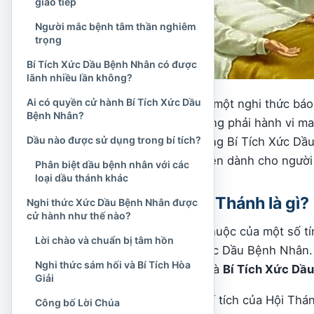
giao tiếp
Người mắc bệnh tâm thần nghiêm
trọng
Bí Tích Xức Dầu Bệnh Nhân có được
lãnh nhiều lần không?
Ai có quyền cử hành Bí Tích Xức Dầu
Bí tích này không phải một nghi thức bá
Bệnh Nhân?
thế y học và cũng không phải hành vi ma
Dầu nào được sử dụng trong bí tích?
bình phục. Để hiểu đúng Bí Tích Xức Dầu 
thần chăm sóc toàn diện dành cho ngườ
Phân biệt dầu bệnh nhân với các
loại dầu thánh khác
Bí Tích Xức Dầu Thánh là gì?
Nghi thức Xức Dầu Bệnh Nhân được
cử hành như thế nào?
Trong cách nói quen thuộc của một số t
Lời chào và chuẩn bị tâm hồn
dùng để chỉ Bí Tích Xức Dầu Bệnh Nhân. 
Nghi thức sám hối và Bí Tích Hòa
lý Công giáo hiện nay là
Bí Tích Xức Dầ
Giải
Đây là một trong bảy bí tích của Hội Th
Công bố Lời Chúa