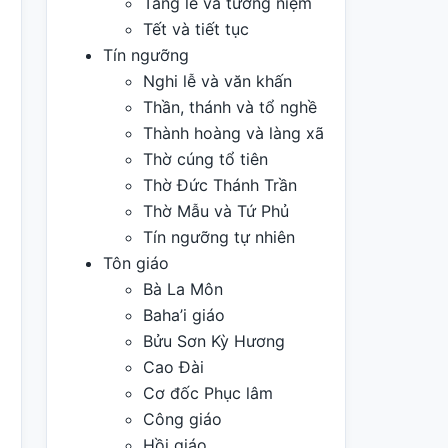
Tang lễ và tưởng niệm
Tết và tiết tục
Tín ngưỡng
Nghi lễ và văn khấn
Thần, thánh và tổ nghề
Thành hoàng và làng xã
Thờ cúng tổ tiên
Thờ Đức Thánh Trần
Thờ Mẫu và Tứ Phủ
Tín ngưỡng tự nhiên
Tôn giáo
Bà La Môn
Baha’i giáo
Bửu Sơn Kỳ Hương
Cao Đài
Cơ đốc Phục lâm
Công giáo
Hồi giáo