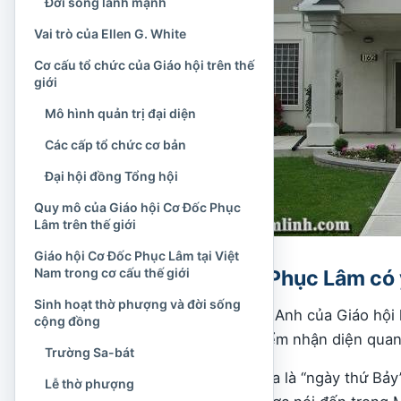
Đời sống lành mạnh
Vai trò của Ellen G. White
Cơ cấu tổ chức của Giáo hội trên thế
giới
Mô hình quản trị đại diện
Các cấp tổ chức cơ bản
Đại hội đồng Tổng hội
Quy mô của Giáo hội Cơ Đốc Phục
Lâm trên thế giới
Giáo hội Cơ Đốc Phục Lâm tại Việt
Nam trong cơ cấu thế giới
Tên gọi Cơ Đốc Phục Lâm có 
Sinh hoạt thờ phượng và đời sống
Tên đầy đủ bằng tiếng Anh của Giáo hội 
cộng đồng
tên gọi thể hiện hai điểm nhận diện quan
Trường Sa-bát
“Seventh-day” có nghĩa là “ngày thứ Bảy
Lễ thờ phượng