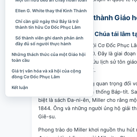
Ellen G. White thay thế Kinh Thánh
Nguồn gốc hình thành Giáo 
Chỉ cần giữ ngày thứ Bảy là trở
thành tín hữu Cơ Đốc Phục Lâm
Phong trào chờ đợi Chúa tái lâm t
Số thành viên ghi danh phản ánh
đầy đủ số người thực hành
Nguồn gốc của Giáo hội Cơ Đốc Phục Lâm
thập niên 1830 và 1840. Đây là giai đoạn
Những thách thức của một Giáo hội
toàn cầu
được các nhà nghiên cứu lịch sử tôn giá
rộng lớn của thế kỷ XIX.
Giá trị văn hóa và xã hội của cộng
đồng Cơ Đốc Phục Lâm
Nhân vật có ảnh hưởng quan trọng đối với
Kết luận
giảng đạo thuộc truyền thống Báp-tít. Sa
biệt là sách Đa-ni-ên, Miller cho rằng m
1844. Ông và những người ủng hộ giải thí
Giê-su.
Phong trào do Miller khơi nguồn thu hút