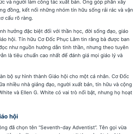
ức và người làm công tác xuất bản. Ông góp phần xây
ộng đồng, kết nối những nhóm tín hữu sống rải rác và vận
ơ cấu rõ ràng.
nh hưởng đặc biệt đối với thần học, đời sống đạo, giáo
Giáo hội. Tín hữu Cơ Đốc Phục Lâm tin rằng bà được ban
c đọc như nguồn hướng dẫn tinh thần, nhưng theo tuyên
ẫn là tiêu chuẩn cao nhất để đánh giá mọi giáo lý và
oàn bộ sự hình thành Giáo hội cho một cá nhân. Cơ Đốc
iữa nhiều nhà giảng đạo, người xuất bản, tín hữu và cộng
ite và Ellen G. White có vai trò nổi bật, nhưng họ hoạt
iáo hội
ồng đã chọn tên “Seventh-day Adventist”. Tên gọi vừa