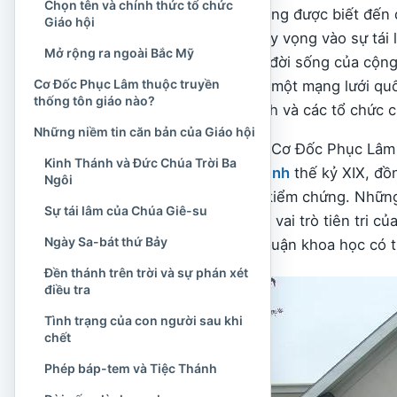
Chọn tên và chính thức tổ chức
Cơ Đốc Phục Lâm thường được biết đến q
Giáo hội
bát, nhấn mạnh niềm hy vọng vào sự tái 
Mở rộng ra ngoài Bắc Mỹ
lành mạnh. Tuy nhiên, đời sống của cộng
Cơ Đốc Phục Lâm thuộc truyền
Giáo hội còn xây dựng một mạng lưới quố
thống tôn giáo nào?
thanh, kênh truyền hình và các tổ chức c
Những niềm tin căn bản của Giáo hội
Để hiểu đúng Giáo hội Cơ Đốc Phục Lâm tr
Kinh Thánh và Đức Chúa Trời Ba
của Cơ Đốc giáo
Tin Lành
thế kỷ XIX, đồn
Ngôi
dữ kiện lịch sử có thể kiểm chứng. Những
Sự tái lâm của Chúa Giê-su
đền thánh trên trời hay vai trò tiên tri c
Ngày Sa-bát thứ Bảy
không phải những kết luận khoa học có 
Đền thánh trên trời và sự phán xét
điều tra
Tình trạng của con người sau khi
chết
Phép báp-tem và Tiệc Thánh