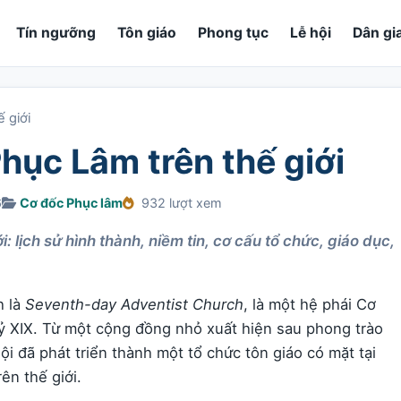
Tín ngưỡng
Tôn giáo
Phong tục
Lễ hội
Dân gi
 giới
hục Lâm trên thế giới
6
Cơ đốc Phục lâm
932 lượt xem
: lịch sử hình thành, niềm tin, cơ cấu tổ chức, giáo dục,
h là
Seventh-day Adventist Church
, là một hệ phái Cơ
kỷ XIX. Từ một cộng đồng nhỏ xuất hiện sau phong trào
hội đã phát triển thành một tổ chức tôn giáo có mặt tại
ên thế giới.