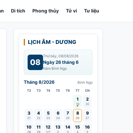
an
Di tích
Phong thủy
Tử vi
Tư liệu
LỊCH ÂM - DƯƠNG
Thứ bảy, 08/08/2026
08
Ngày 26 tháng 6
Năm Bính Ngọ
Tháng 8/2026
Bính Ngọ
T2
T3
T4
T5
T6
T7
CN
Vía Quán Thế Âm thành đạo
1
2
19
20
3
4
5
6
7
8
9
21
22
23
24
25
26
27
10
11
12
13
14
15
16
28
29
1/7
2
3
4
5