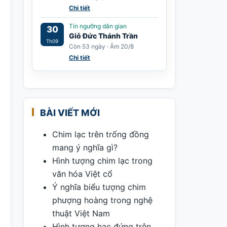
Chi tiết
Tín ngưỡng dân gian
30
Giỗ Đức Thánh Trần
Th09
Còn 53 ngày · Âm 20/8
Chi tiết
BÀI VIẾT MỚI
Chim lạc trên trống đồng
mang ý nghĩa gì?
Hình tượng chim lạc trong
văn hóa Việt cổ
Ý nghĩa biểu tượng chim
phượng hoàng trong nghệ
thuật Việt Nam
Hình tượng hạc đứng trên