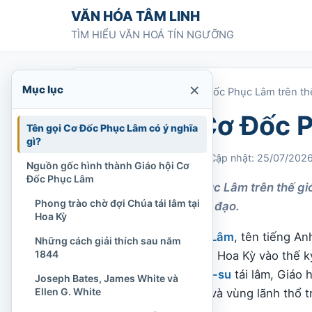
Chuyển tới nội dung
VĂN HÓA TÂM LINH
TÌM HIỂU VĂN HOÁ TÍN NGƯỠNG
×
Mục lục
Trang chủ
»
Giáo hội Cơ Đốc Phục Lâm trên thế
Giáo hội Cơ Đốc P
Tên gọi Cơ Đốc Phục Lâm có ý nghĩa
gì?
Chi Tran
05/05/2022
Cập nhật: 25/07/202
Nguồn gốc hình thành Giáo hội Cơ
Đốc Phục Lâm
Giáo hội Cơ Đốc Phục Lâm trên thế giới
Phong trào chờ đợi Chúa tái lâm tại
y tế và cứu trợ nhân đạo.
Hoa Kỳ
Giáo hội
Cơ Đốc Phục Lâm
, tên tiếng An
Những cách giải thích sau năm
1844
Đốc giáo hình thành tại Hoa Kỳ vào thế 
chờ đợi ngày
Chúa Giê-su
tái lâm, Giáo 
Joseph Bates, James White và
Ellen G. White
phần lớn các quốc gia và vùng lãnh thổ tr