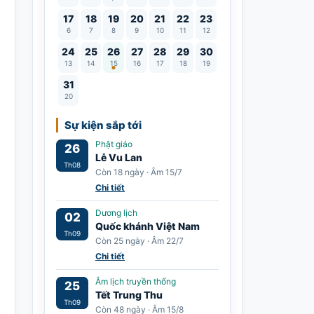
17
18
19
20
21
22
23
6
7
8
9
10
11
12
Lễ Vu Lan
24
25
26
27
28
29
30
13
14
15
16
17
18
19
31
20
Sự kiện sắp tới
Phật giáo
26
Lễ Vu Lan
Th08
Còn 18 ngày · Âm 15/7
Chi tiết
Dương lịch
02
Quốc khánh Việt Nam
Th09
Còn 25 ngày · Âm 22/7
Chi tiết
Âm lịch truyền thống
25
Tết Trung Thu
Th09
Còn 48 ngày · Âm 15/8