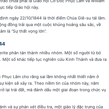
 trào chưa phải là Giáo hội Cơ Đốc Phục Lâm và William
ực tiếp Giáo hội này.
 định ngày 22/10/1844 là thời điểm Chúa Giê-su tái lâm.
cộng đồng trải qua một cuộc khủng hoảng sâu sắc, về
âm là “Sự thất vọng lớn”.
844
erite phân tán thành nhiều nhóm. Một số người từ bỏ
m. Một số khác tiếp tục nghiên cứu Kinh Thánh và đưa ra
 Phục Lâm cho rằng sai lầm không nhất thiết nằm ở
 sự kiện sẽ xảy ra. Theo niềm tin của nhóm này, năm
 lại trái đất, mà đánh dấu một giai đoạn trong chức vụ
ánh và sự phán xét điều tra, một giáo lý đặc trưng của