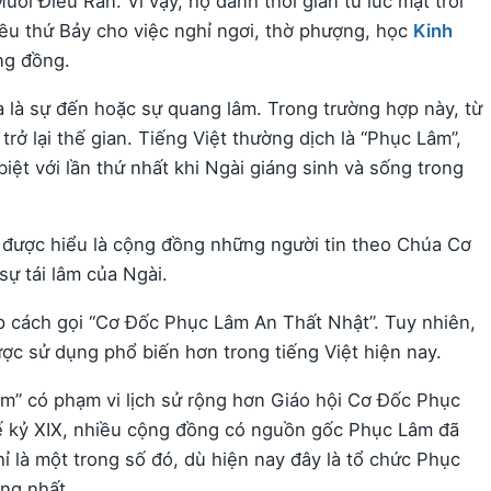
ời Điều Răn. Vì vậy, họ dành thời gian từ lúc mặt trời
hiều thứ Bảy cho việc nghỉ ngơi, thờ phượng, học
Kinh
ng đồng.
a là sự đến hoặc sự quang lâm. Trong trường hợp này, từ
rở lại thế gian. Tiếng Việt thường dịch là “Phục Lâm”,
 biệt với lần thứ nhất khi Ngài giáng sinh và sống trong
 được hiểu là cộng đồng những người tin theo Chúa Cơ
sự tái lâm của Ngài.
ặp cách gọi “Cơ Đốc Phục Lâm An Thất Nhật”. Tuy nhiên,
ợc sử dụng phổ biến hơn trong tiếng Việt hiện nay.
m” có phạm vi lịch sử rộng hơn Giáo hội Cơ Đốc Phục
hế kỷ XIX, nhiều cộng đồng có nguồn gốc Phục Lâm đã
ỉ là một trong số đó, dù hiện nay đây là tổ chức Phục
ng nhất.