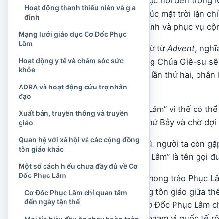
tuần là ngày Sa-bát được nói đến trong Mư
Hoạt động thanh thiếu niên và gia
lặn chiều thứ Sáu đến lúc mặt trời lặn c
đình
Thánh
, sinh hoạt gia đình và phục vụ cộ
Mạng lưới giáo dục Cơ Đốc Phục
Lâm
“Adventist” bắt nguồn từ từ
Advent
, nghĩ
Hoạt động y tế và chăm sóc sức
đó nói đến niềm tin rằng Chúa Giê-su sẽ t
khỏe
tức Chúa Giê-su trở lại lần thứ hai, phân
ADRA và hoạt động cứu trợ nhân
lịch sử nhân loại.
đạo
Tên gọi “Cơ Đốc Phục Lâm” vì thế có thể
Xuất bản, truyền thông và truyền
Đốc, giữ ngày Sa-bát thứ Bảy và chờ đợi 
giáo
Quan hệ với xã hội và các cộng đồng
Trong một số tài liệu cũ, người ta còn g
tôn giáo khác
“Giáo hội Cơ Đốc Phục Lâm” là tên gọi đư
Một số cách hiểu chưa đầy đủ về Cơ
Đốc Phục Lâm
Cũng cần lưu ý rằng “phong trào Phục Lâ
Lâm. Sau các biến động tôn giáo giữa t
Cơ Đốc Phục Lâm chỉ quan tâm
đến ngày tận thế
hình thành. Giáo hội Cơ Đốc Phục Lâm ch
Lâm có quy mô lớn và phạm vi quốc tế rộ
Mọi tín hữu đều ăn chay hoàn toàn