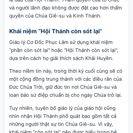
và người lãnh đạo không được đặt cao hơn thẩm
quyền của Chúa Giê-su và Kinh Thánh.
Khái niệm “Hội Thánh còn sót lại”
Giáo lý Cơ Đốc Phục Lâm sử dụng khái niệm
“phần còn sót lại” hoặc “Hội Thánh còn sót lại”,
dựa trên cách họ giải thích sách Khải Huyền.
Theo niềm tin này, trong thời kỳ cuối cùng sẽ có
một cộng đồng trung thành với các điều răn của
Đức Chúa Trời, giữ đức tin nơi Chúa Giê-su và
loan báo sứ điệp chuẩn bị cho ngày Chúa trở lại.
Tuy nhiên, tuyên bố giáo lý của giáo hội cũng
nhìn nhận Hội Thánh phổ quát bao gồm tất cả
những người thật sự tin Chúa Giê-su. Vì vậy,
khái niệm “còn sót lại” nên được hiểu trong hệ