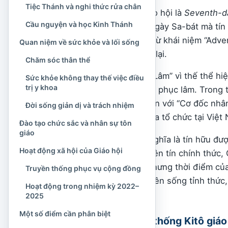
Tiệc Thánh và nghi thức rửa chân
Tên tiếng Anh của Giáo hội là
Seventh-d
Cầu nguyện và học Kinh Thánh
là “ngày thứ bảy”, chỉ ngày Sa-bát mà tí
“Adventist” bắt nguồn từ khái niệm “Adv
Quan niệm về sức khỏe và lối sống
tin Chúa Giê-su sẽ trở lại.
Chăm sóc thân thể
Tên gọi “Cơ đốc Phục Lâm” vì thế thể hi
Sức khỏe không thay thế việc điều
trị y khoa
sự mong đợi ngày Ngài phục lâm. Trong t
An thất nhật”, nghĩa gần với “Cơ đốc nhâ
Đời sống giản dị và trách nhiệm
chính thức hiện nay của tổ chức tại Việt
Đào tạo chức sắc và nhân sự tôn
giáo
“Phục lâm” không có nghĩa là tín hữu đư
Hoạt động xã hội của Giáo hội
Chúa trở lại. Trong tuyên tín chính thức,
hy vọng quan trọng, nhưng thời điểm của
Truyền thống phục vụ cộng đồng
vậy, tín hữu được khuyên sống tỉnh thức
Hoạt động trong nhiệm kỳ 2022–
suy đoán ngày giờ.
2025
Một số điểm cần phân biệt
Vị trí trong truyền thống Kitô giáo