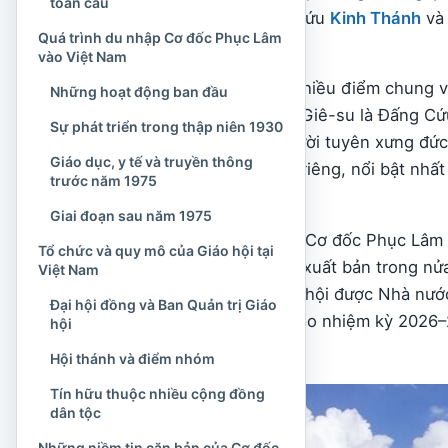
toàn cầu
coi trọng việc nghiên cứu
Kinh Thánh
và 
Quá trình du nhập Cơ đốc Phục Lâm
phục vụ cộng đồng.
vào Việt Nam
Cơ đốc Phục Lâm có nhiều điểm chung v
Những hoạt động ban đầu
Ngôi, nhìn nhận Chúa Giê-su là Đấng Cứu
Sự phát triển trong thập niên 1930
phép báp-tem cho người tuyên xưng đức t
Giáo dục, y tế và truyền thông
thần học và nếp sống riêng, nổi bật nhất
trước năm 1975
Bảy.
Giai đoạn sau năm 1975
Tại Việt Nam, Giáo hội Cơ đốc Phục Lâm đ
Tổ chức và quy mô của Giáo hội tại
giáo, giáo dục, y tế và xuất bản trong n
Việt Nam
1975. Năm 2008, Giáo hội được Nhà nước
Đại hội đồng và Ban Quản trị Giáo
2025, Giáo hội bước vào nhiệm kỳ 2026–
hội
phương trên cả nước.
Hội thánh và điểm nhóm
Tín hữu thuộc nhiều cộng đồng
dân tộc
Những niềm tin căn bản của Cơ đốc