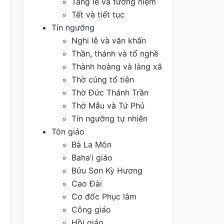
Tang lễ và tưởng niệm
Tết và tiết tục
Tín ngưỡng
Nghi lễ và văn khấn
Thần, thánh và tổ nghề
Thành hoàng và làng xã
Thờ cúng tổ tiên
Thờ Đức Thánh Trần
Thờ Mẫu và Tứ Phủ
Tín ngưỡng tự nhiên
Tôn giáo
Bà La Môn
Baha’i giáo
Bửu Sơn Kỳ Hương
Cao Đài
Cơ đốc Phục lâm
Công giáo
Hồi giáo