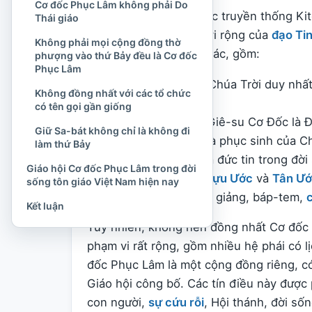
Cơ đốc Phục Lâm không phải Do
Cơ đốc Phục Lâm thuộc truyền thống Kitô
Thái giáo
được xếp trong phạm vi rộng của
đạo Ti
Không phải mọi cộng đồng thờ
cộng đồng Tin Lành khác, gồm:
phượng vào thứ Bảy đều là Cơ đốc
Phục Lâm
Tin vào một Đức Chúa Trời duy nhấ
Không đồng nhất với các tổ chức
Thánh Linh.
có tên gọi gần giống
Nhìn nhận Chúa Giê-su Cơ Đốc là 
Giữ Sa-bát không chỉ là không đi
Tin vào sự chết và phục sinh của C
làm thứ Bảy
Đề cao ân điển và đức tin trong đời 
Giáo hội Cơ đốc Phục Lâm trong đời
Lấy Kinh Thánh
Cựu Ước
và
Tân Ư
sống tôn giáo Việt Nam hiện nay
Thực hành truyền giảng, báp-tem,
Kết luận
Tuy nhiên, không nên đồng nhất Cơ đốc 
phạm vi rất rộng, gồm nhiều hệ phái có lị
đốc Phục Lâm là một cộng đồng riêng, có
Giáo hội công bố. Các tín điều này được
con người,
sự cứu rỗi
, Hội thánh, đời số