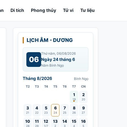
an
Di tích
Phong thủy
Tử vi
Tư liệu
LỊCH ÂM - DƯƠNG
Thứ năm, 06/08/2026
06
Ngày 24 tháng 6
Năm Bính Ngọ
Tháng 8/2026
Bính Ngọ
T2
T3
T4
T5
T6
T7
CN
Vía Quán Thế Âm thành đạo
1
2
19
20
3
4
5
6
7
8
9
21
22
23
24
25
26
27
10
11
12
13
14
15
16
28
29
1/7
2
3
4
5