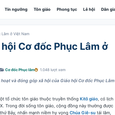
Tín ngưỡng
Tôn giáo
Phong tục
Lễ hội
Dân gi
c Lâm ở Việt Nam
o hội Cơ đốc Phục Lâm ở
Cơ đốc Phục lâm
1.048 lượt xem
inh hoạt và đóng góp xã hội của Giáo hội Cơ đốc Phục Lâm
ột tổ chức tôn giáo thuộc truyền thống
Kitô giáo
, có lịch
 XX. Trong đời sống tôn giáo, cộng đồng này thường được
 thứ Bảy, nhấn mạnh niềm hy vọng
Chúa Giê-su
tái lâm,