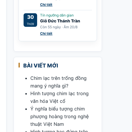
Chi tiết
Tín ngưỡng dân gian
30
Giỗ Đức Thánh Trần
Th09
Còn 55 ngày · Âm 20/8
Chi tiết
BÀI VIẾT MỚI
Chim lạc trên trống đồng
mang ý nghĩa gì?
Hình tượng chim lạc trong
văn hóa Việt cổ
Ý nghĩa biểu tượng chim
phượng hoàng trong nghệ
thuật Việt Nam
Hình tượng hạc đứng trên