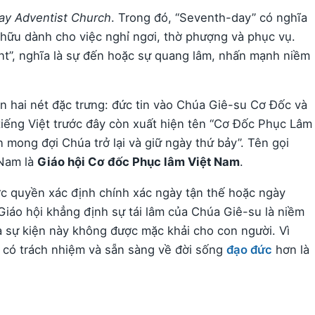
ay Adventist Church
. Trong đó, “Seventh-day” có nghĩa
n hữu dành cho việc nghỉ ngơi, thờ phượng và phục vụ.
ent”, nghĩa là sự đến hoặc sự quang lâm, nhấn mạnh niềm
ện hai nét đặc trưng: đức tin vào Chúa Giê-su Cơ Đốc và
iếng Việt trước đây còn xuất hiện tên “Cơ Đốc Phục Lâm
n mong đợi Chúa trở lại và giữ ngày thứ bảy”. Tên gọi
 Nam là
Giáo hội Cơ đốc Phục lâm Việt Nam
.
ợc quyền xác định chính xác ngày tận thế hoặc ngày
 Giáo hội khẳng định sự tái lâm của Chúa Giê-su là niềm
 sự kiện này không được mặc khải cho con người. Vì
, có trách nhiệm và sẵn sàng về đời sống
đạo đức
hơn là