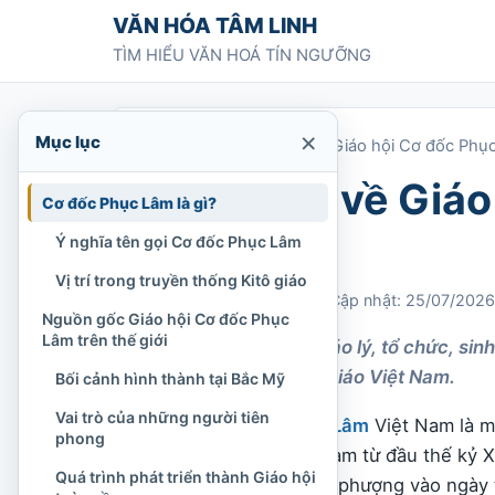
Chuyển tới nội dung
VĂN HÓA TÂM LINH
TÌM HIỂU VĂN HOÁ TÍN NGƯỠNG
×
Mục lục
Trang chủ
»
Khái quát về Giáo hội Cơ đốc Phụ
Khái quát về Giá
Cơ đốc Phục Lâm là gì?
Việt Nam
Ý nghĩa tên gọi Cơ đốc Phục Lâm
Vị trí trong truyền thống Kitô giáo
Chi Tran
16/05/2022
Cập nhật: 25/07/2026
Nguồn gốc Giáo hội Cơ đốc Phục
Lâm trên thế giới
Khái quát lịch sử, giáo lý, tổ chức, s
trong đời sống tôn giáo Việt Nam.
Bối cảnh hình thành tại Bắc Mỹ
Vai trò của những người tiên
Giáo hội
Cơ đốc Phục Lâm
Việt Nam là m
phong
sử hiện diện tại Việt Nam từ đầu thế kỷ
Quá trình phát triển thành Giáo hội
nhận biết qua việc thờ phượng vào ngày