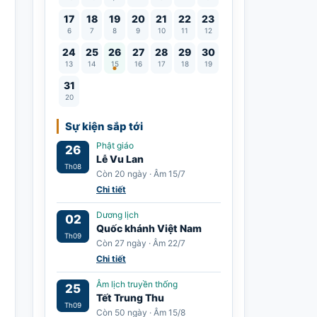
17
18
19
20
21
22
23
6
7
8
9
10
11
12
Lễ Vu Lan
24
25
26
27
28
29
30
13
14
15
16
17
18
19
31
20
Sự kiện sắp tới
Phật giáo
26
Lễ Vu Lan
Th08
Còn 20 ngày · Âm 15/7
Chi tiết
Dương lịch
02
Quốc khánh Việt Nam
Th09
Còn 27 ngày · Âm 22/7
Chi tiết
Âm lịch truyền thống
25
Tết Trung Thu
Th09
Còn 50 ngày · Âm 15/8