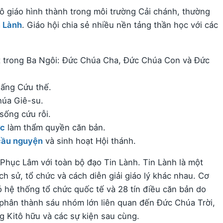
 giáo hình thành trong môi trường Cải chánh, thường
n Lành
. Giáo hội chia sẻ nhiều nền tảng thần học với các
t trong Ba Ngôi: Đức Chúa Cha, Đức Chúa Con và Đức
Đấng Cứu thế.
húa Giê-su.
sống cứu rỗi.
ớc
làm thẩm quyền căn bản.
cầu nguyện
và sinh hoạt Hội thánh.
Phục Lâm với toàn bộ đạo Tin Lành. Tin Lành là một
ch sử, tổ chức và cách diễn giải giáo lý khác nhau. Cơ
 hệ thống tổ chức quốc tế và 28 tín điều căn bản do
 phân thành sáu nhóm lớn liên quan đến Đức Chúa Trời,
ng Kitô hữu và các sự kiện sau cùng.