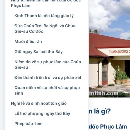
Phục Lâm
Kinh Thánh là nền tảng giáo lý
Đức Chúa Trời Ba Ngôi và Chúa
Giê-su Cơ Đốc
Mười điều răn
Giữ ngày Sa-bát thứ Bảy
Niềm tin về sự phục lâm của Chúa
Giê-su
Đền thánh trên trời và sự phán xét
Quan niệm về sự chết và sự phục
sinh
Nghi lễ và sinh hoạt tôn giáo
Cơ đốc Phục Lâm là gì?
Lễ thờ phượng ngày thứ Bảy
Phép báp-tem
Ý nghĩa tên gọi Cơ đốc Phục Lâm