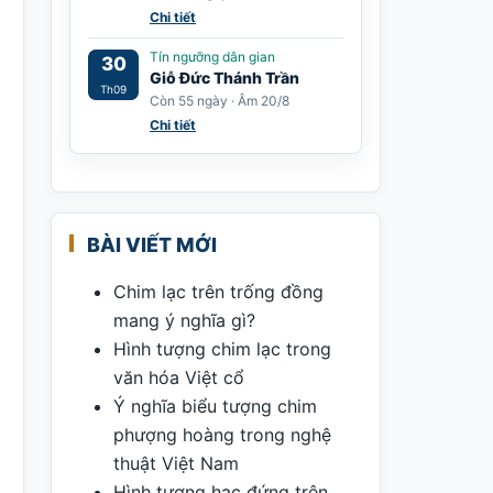
Chi tiết
Tín ngưỡng dân gian
30
Giỗ Đức Thánh Trần
Th09
Còn 55 ngày · Âm 20/8
Chi tiết
BÀI VIẾT MỚI
Chim lạc trên trống đồng
mang ý nghĩa gì?
Hình tượng chim lạc trong
văn hóa Việt cổ
Ý nghĩa biểu tượng chim
phượng hoàng trong nghệ
thuật Việt Nam
Hình tượng hạc đứng trên