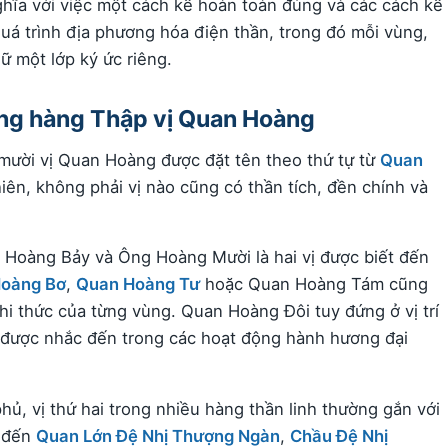
ghĩa với việc một cách kể hoàn toàn đúng và các cách kể
 quá trình địa phương hóa điện thần, trong đó mỗi vùng,
ữ một lớp ký ức riêng.
rong hàng Thập vị Quan Hoàng
mười vị Quan Hoàng được đặt tên theo thứ tự từ
Quan
hiên, không phải vị nào cũng có thần tích, đền chính và
 Hoàng Bảy và Ông Hoàng Mười là hai vị được biết đến
oàng Bơ
,
Quan Hoàng Tư
hoặc Quan Hoàng Tám cũng
hi thức của từng vùng. Quan Hoàng Đôi tuy đứng ở vị trí
 ít được nhắc đến trong các hoạt động hành hương đại
phủ, vị thứ hai trong nhiều hàng thần linh thường gắn với
ể đến
Quan Lớn Đệ Nhị Thượng Ngàn
,
Chầu Đệ Nhị