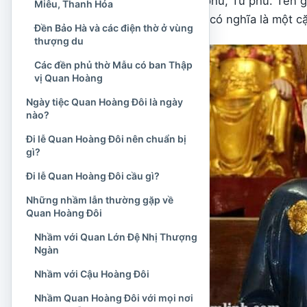
ngưỡng thờ Mẫu Tam phủ, Tứ phủ. Tên gọi
Miêu, Thanh Hóa
gọi Đệ Nhị, chứ không có nghĩa là một cặ
Đền Bảo Hà và các điện thờ ở vùng
thượng du
Các đền phủ thờ Mẫu có ban Thập
vị Quan Hoàng
Ngày tiệc Quan Hoàng Đôi là ngày
nào?
Đi lễ Quan Hoàng Đôi nên chuẩn bị
gì?
Đi lễ Quan Hoàng Đôi cầu gì?
Những nhầm lẫn thường gặp về
Quan Hoàng Đôi
Nhầm với Quan Lớn Đệ Nhị Thượng
Ngàn
Nhầm với Cậu Hoàng Đôi
Nhầm Quan Hoàng Đôi với mọi nơi