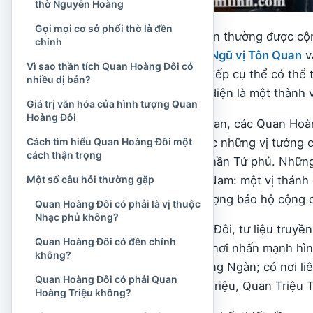
thờ Nguyễn Hoàng
Gọi mọi cơ sở phối thờ là đền
Trong thứ bậc điện thần thường được c
chính
sau hàng Thánh Mẫu,
Ngũ vị Tôn Quan
v
Vì sao thần tích Quan Hoàng Đôi có
Thánh Cậu. Cách sắp xếp cụ thể có thể 
nhiều dị bản?
chung vẫn được nhận diện là một thành 
Giá trị văn hóa của hình tượng Quan
Hoàng Đôi
Theo quan niệm dân gian, các Quan Hoà
Bát Hải Động Đình
hoặc những vị tướng c
Cách tìm hiểu Quan Hoàng Đôi một
cách thận trọng
và hội nhập vào điện thần Tứ phủ. Nhữn
ngưỡng dân gian Việt Nam: một vị thánh 
Một số câu hỏi thường gặp
hùng
lịch sử và biểu tượng bảo hộ cộng 
Quan Hoàng Đôi có phải là vị thuộc
Nhạc phủ không?
Riêng với Quan Hoàng Đôi, tư liệu truyề
Quan Hoàng Đôi có đền chính
mọi nơi thừa nhận. Có nơi nhấn mạnh hìn
không?
Quan Hoàng Đôi Thượng Ngàn; có nơi liê
Quan Hoàng Đôi có phải Quan
Ngài với Quan Hoàng Triệu, Quan Triệu
Hoàng Triệu không?