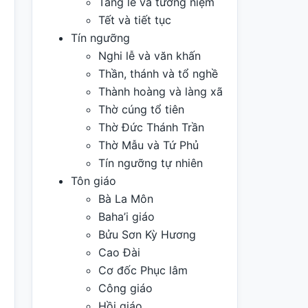
Tang lễ và tưởng niệm
Tết và tiết tục
Tín ngưỡng
Nghi lễ và văn khấn
Thần, thánh và tổ nghề
Thành hoàng và làng xã
Thờ cúng tổ tiên
Thờ Đức Thánh Trần
Thờ Mẫu và Tứ Phủ
Tín ngưỡng tự nhiên
Tôn giáo
Bà La Môn
Baha’i giáo
Bửu Sơn Kỳ Hương
Cao Đài
Cơ đốc Phục lâm
Công giáo
Hồi giáo