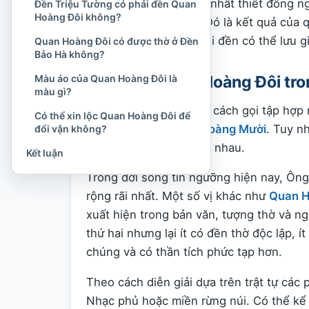
Sự khác biệt ấy không nhất thiết đồng n
Đền Triệu Tường có phải đền Quan
Hoàng Đôi không?
còn lại hoàn toàn sai. Đó là kết quả của
mỗi bản hội và mỗi ngôi đền có thể lưu gi
Quan Hoàng Đôi có được thờ ở Đền
Bảo Hà không?
Màu áo của Quan Hoàng Đôi là
Vị trí của Quan Hoàng Đôi t
màu gì?
Thập vị Quan Hoàng là cách gọi tập hợp 
Có thể xin lộc Quan Hoàng Đôi để
Hoàng Cả
đến
Quan Hoàng Mười
. Tuy n
đổi vận không?
mức độ phổ biến giống nhau.
Kết luận
Trong đời sống tín ngưỡng hiện nay, Ông
rộng rãi nhất. Một số vị khác như
Quan H
xuất hiện trong bản văn, tượng thờ và ng
thứ hai nhưng lại ít có đền thờ độc lập,
chúng và có thần tích phức tạp hơn.
Theo cách diễn giải dựa trên trật tự các 
Nhạc phủ hoặc miền rừng núi. Có thể k