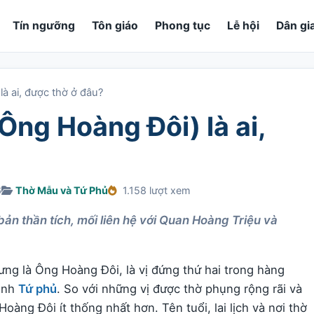
Tín ngưỡng
Tôn giáo
Phong tục
Lễ hội
Dân gi
à ai, được thờ ở đâu?
ng Hoàng Đôi) là ai,
6
Thờ Mẫu và Tứ Phủ
1.158 lượt xem
bản thần tích, mối liên hệ với Quan Hoàng Triệu và
ng là Ông Hoàng Đôi, là vị đứng thứ hai trong hàng
linh
Tứ phủ
. So với những vị được thờ phụng rộng rãi và
oàng Đôi ít thống nhất hơn. Tên tuổi, lai lịch và nơi thờ