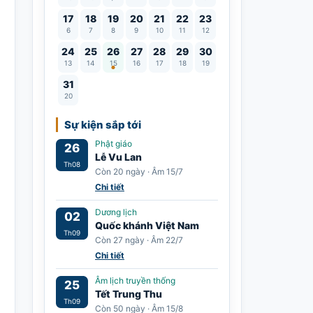
17
18
19
20
21
22
23
6
7
8
9
10
11
12
Lễ Vu Lan
24
25
26
27
28
29
30
13
14
15
16
17
18
19
31
20
Sự kiện sắp tới
Phật giáo
26
Lễ Vu Lan
Th08
Còn 20 ngày · Âm 15/7
Chi tiết
Dương lịch
02
Quốc khánh Việt Nam
Th09
Còn 27 ngày · Âm 22/7
Chi tiết
Âm lịch truyền thống
25
Tết Trung Thu
Th09
Còn 50 ngày · Âm 15/8