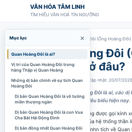
Chuyển tới nội dung
VĂN HÓA TÂM LINH
TÌM HIỂU VĂN HOÁ TÍN NGƯỠNG
×
Mục lục
Trang chủ
»
Quan Hoàng Đôi (Ông Hoàng Đôi) l
Quan Hoàng Đôi (Ô
Quan Hoàng Đôi là ai?
được thờ ở đâu?
Vị trí của Quan Hoàng Đôi trong
hàng Thập vị Quan Hoàng
Chi Tran
30/03/2022
Cập nhật: 20/07/202
Những dị bản chính về sự tích Quan
Hoàng Đôi
Tìm hiểu Quan Hoàng Đôi là ai, các dị 
Dị bản Quan Hoàng Đôi là võ tướng
những nơi phối thờ tiêu biểu hiện nay.
miền thượng ngàn
Dị bản Quan Hoàng Đôi là con Vua
Quan Hoàng Đôi, thường được gọi kính xư
Cha Bát Hải Động Đình
Thập vị Quan Hoàng
của hệ thống thần 
Dị bản đồng nhất Quan Hoàng Đôi
có đền chính nổi tiếng nhn tích về Quan H