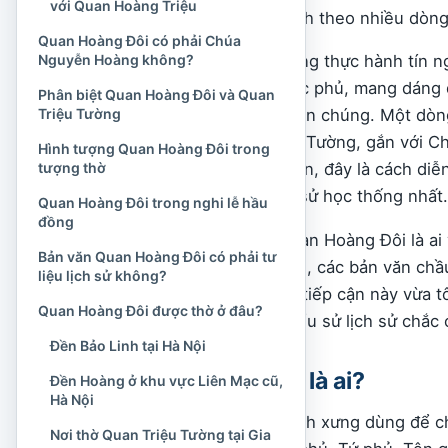
với Quan Hoàng Triệu
của Ngài được giải thích theo nhiều dòn
Quan Hoàng Đôi có phải Chúa
Nguyễn Hoàng không?
Trong một số cộng đồng thực hành tín n
thánh thuộc miền Nhạc phủ, mang dáng d
Phân biệt Quan Hoàng Đôi và Quan
Triệu Tường
đánh giặc và bảo vệ dân chúng. Một dòng
Triệu
hoặc Quan Triệu Tường, gắn với C
Hình tượng Quan Hoàng Đôi trong
tượng thờ
ở Thanh Hóa. Tuy nhiên, đây là cách diễn
phải kết luận đã được sử học thống nhất.
Quan Hoàng Đôi trong nghi lễ hầu
đồng
Vì vậy, khi tìm hiểu Quan Hoàng Đôi là ai
Bản văn Quan Hoàng Đôi có phải tư
trong điện thần Tứ phủ, các bản văn chầ
liệu lịch sử không?
thể kiểm chứng. Cách tiếp cận này vừa tô
Quan Hoàng Đôi được thờ ở đâu?
truyền thuyết thành tiểu sử lịch sử chắc 
Đền Bảo Linh tại Hà Nội
Quan Hoàng Đôi là ai?
Đền Hoàng ở khu vực Liên Mạc cũ,
Hà Nội
Quan Hoàng Đôi là danh xưng dùng để chỉ
Nơi thờ Quan Triệu Tường tại Gia