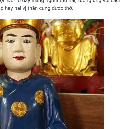
 “Đôi” ở đây mang nghĩa thứ hai, tương ứng với cách
p hay hai vị thần cùng được thờ.