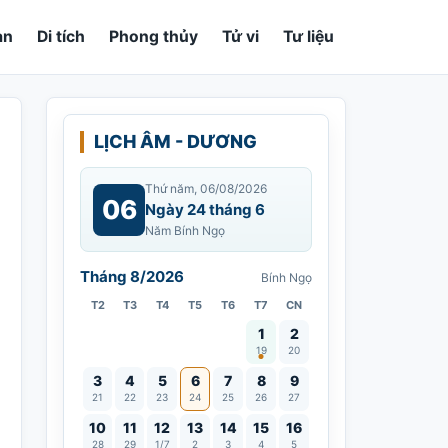
an
Di tích
Phong thủy
Tử vi
Tư liệu
LỊCH ÂM - DƯƠNG
Thứ năm, 06/08/2026
06
Ngày 24 tháng 6
Năm Bính Ngọ
Tháng 8/2026
Bính Ngọ
T2
T3
T4
T5
T6
T7
CN
Vía Quán Thế Âm thành đạo
1
2
19
20
3
4
5
6
7
8
9
21
22
23
24
25
26
27
10
11
12
13
14
15
16
28
29
1/7
2
3
4
5