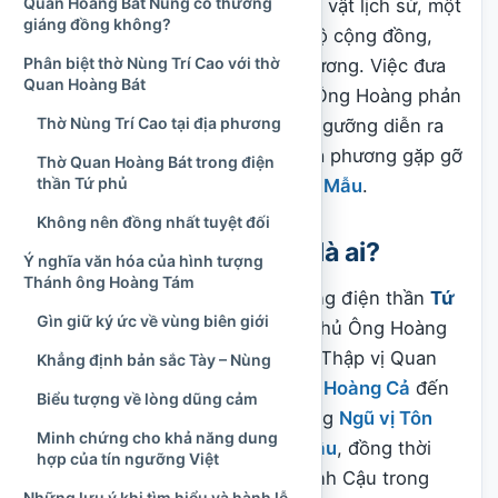
Quan Hoàng Bát Nùng có thường
tưởng niệm với tư cách một nhân vật lịch sử, một
giáng đồng không?
thủ lĩnh bản địa và vị thần bảo hộ cộng đồng,
Phân biệt thờ Nùng Trí Cao với thờ
mang thần hiệu Khâu Sầm Đại Vương. Việc đưa
Quan Hoàng Bát
hình tượng ấy vào hàng Tứ Phủ Ông Hoàng phản
Thờ Nùng Trí Cao tại địa phương
ánh một quá trình dung hợp tín ngưỡng diễn ra
về sau, trong đó ký ức lịch sử địa phương gặp gỡ
Thờ Quan Hoàng Bát trong điện
thần Tứ phủ
với điện thần của
tín ngưỡng thờ Mẫu
.
Không nên đồng nhất tuyệt đối
Thánh ông Hoàng Tám là ai?
Ý nghĩa văn hóa của hình tượng
Thánh ông Hoàng Tám
Theo cách sắp xếp phổ biến trong điện thần
Tứ
Gìn giữ ký ức về vùng biên giới
phủ
, hàng Quan Hoàng hay Tứ Phủ Ông Hoàng
gồm mười vị, thường được gọi là Thập vị Quan
Khẳng định bản sắc Tày – Nùng
Hoàng. Các vị được xếp từ
Quan Hoàng Cả
đến
Biểu tượng về lòng dũng cảm
Quan Hoàng Mười, đứng sau hàng
Ngũ vị Tôn
Minh chứng cho khả năng dung
Quan
và hàng
Tứ Phủ Thánh Chầu
, đồng thời
hợp của tín ngưỡng Việt
đứng trước hàng Thánh Cô, Thánh Cậu trong
Những lưu ý khi tìm hiểu và hành lễ