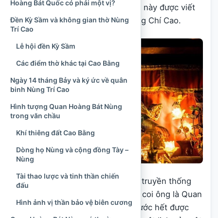
Hoàng Bát Quốc có phải một vị?
cứu chính thức, tên của nhân vật này được viết
Đền Kỳ Sầm và không gian thờ Nùng
là
Nùng Trí Cao
, không phải Nùng Chí Cao.
Trí Cao
Lễ hội đền Kỳ Sầm
Các điểm thờ khác tại Cao Bằng
Ngày 14 tháng Bảy và ký ức về quân
binh Nùng Trí Cao
Hình tượng Quan Hoàng Bát Nùng
trong văn chầu
Khí thiêng đất Cao Bằng
Dòng họ Nùng và cộng đồng Tày –
Nùng
Tài thao lược và tinh thần chiến
Điều cần lưu ý là không phải mọi truyền thống
đấu
thờ Nùng Trí Cao đều mặc nhiên coi ông là Quan
Hình ảnh vị thần bảo vệ biên cương
Hoàng Bát. Tại Cao Bằng, ông trước hết được