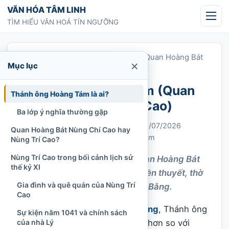
Chuyển tới nội dung
VĂN HÓA TÂM LINH
TÌM HIỂU VĂN HOÁ TÍN NGƯỠNG
Trang chủ
»
Thánh ông Hoàng Tám (Quan Hoàng Bát
×
Mục lục
Nùng Chí Cao)
Thánh ông Hoàng Tám (Quan
Thánh ông Hoàng Tám là ai?
Hoàng Bát Nùng Chí Cao)
Ba lớp ý nghĩa thường gặp
Chi Tran
29/03/2022
Cập nhật: 19/07/2026
Quan Hoàng Bát Nùng Chí Cao hay
Thờ Mẫu và Tứ Phủ
1.387 lượt xem
Nùng Trí Cao?
Nùng Trí Cao trong bối cảnh lịch sử
Thánh ông Hoàng Tám và Quan Hoàng Bát
thế kỷ XI
Nùng Trí Cao qua lịch sử, truyền thuyết, thờ
Gia đình và quê quán của Nùng Trí
tự và văn hóa tín ngưỡng Cao Bằng.
Cao
Trong hệ thống
Tứ Phủ Ông Hoàng
, Thánh ông
Sự kiện năm 1041 và chính sách
Hoàng Tám là một vị ít xuất hiện hơn so với
của nhà Lý