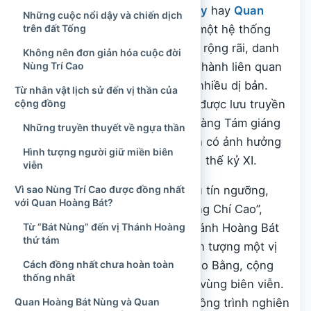
Quan Hoàng Bơ
,
Quan Hoàng Bảy
hay
Quan
Những cuộc nổi dậy và chiến dịch
Hoàng Mười
. Chính vì không có một hệ thống
trên đất Tống
thần tích thống nhất và phổ biến rộng rãi, danh
Không nên đơn giản hóa cuộc đời
tính, sự tích cũng như cách thực hành liên quan
Nùng Trí Cao
đến vị Thánh Hoàng thứ tám có nhiều dị bản.
Từ nhân vật lịch sử đến vị thần của
Một trong những cách giải thích được lưu truyền
cộng đồng
hiện nay cho rằng Thánh ông Hoàng Tám giáng
Những truyền thuyết về ngựa thần
trần làm Nùng Trí Cao, vị thủ lĩnh có ảnh hưởng
Hình tượng người giữ miền biên
lớn ở vùng biên giới phía Bắc vào thế kỷ XI.
viễn
Vì sao Nùng Trí Cao được đồng nhất
Trong văn chầu và một số tài liệu tín ngưỡng,
với Quan Hoàng Bát?
danh xưng “Quan Hoàng Bát Nùng Chí Cao”,
Từ “Bát Nùng” đến vị Thánh Hoàng
“Ông Hoàng Bát Nùng” hoặc “Thánh Hoàng Bát
thứ tám
Nùng” được dùng để ca ngợi hình tượng một vị
Cách đồng nhất chưa hoàn toàn
tướng miền sơn cước, gắn với Cao Bằng, cộng
thống nhất
đồng Tày – Nùng và việc bảo vệ vùng biên viễn.
Quan Hoàng Bát Nùng và Quan
Tuy nhiên, trong sử liệu và các công trình nghiên