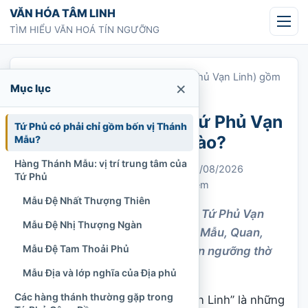
Chuyển tới nội dung
VĂN HÓA TÂM LINH
TÌM HIỂU VĂN HOÁ TÍN NGƯỠNG
Trang chủ
»
Tứ Phủ Công Đồng (Tứ Phủ Vạn Linh) gồm
×
Mục lục
những vị nào?
Tứ Phủ Công Đồng (Tứ Phủ Vạn
Tứ Phủ có phải chỉ gồm bốn vị Thánh
Linh) gồm những vị nào?
Mẫu?
Hàng Thánh Mẫu: vị trí trung tâm của
Chi Tran
27/03/2021
Cập nhật: 09/08/2026
Tứ Phủ
Thờ Mẫu và Tứ Phủ
1.566 lượt xem
Mẫu Đệ Nhất Thượng Thiên
Tứ Phủ Công Đồng – Hệ thống Tứ Phủ Vạn
Mẫu Đệ Nhị Thượng Ngàn
Linh: Tứ bốn phủ và các hàng Mẫu, Quan,
Mẫu Đệ Tam Thoải Phủ
Chầu, Hoàng, Cô, Cậu trong tín ngưỡng thờ
Mẫu Việt.
Mẫu Địa và lớp nghĩa của Địa phủ
Các hàng thánh thường gặp trong
“Tứ Phủ Công Đồng”, “Tứ Phủ Vạn Linh” là những