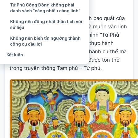
khác.
Tứ Phủ Công Đồng không phải
danh sách “càng nhiều càng linh”
“Tứ Phủ Vạn Linh” nhấn mạnh tính bao quát của
Không nên đồng nhất thần tích với
hệ thống: “vạn linh” có thể hiểu là muôn vàn linh
sử liệu
thần thuộc bốn phủ. Vì vậy, khi thỉnh “Tứ Phủ
Không nên biến tín ngưỡng thành
Công Đồng” trong nghi lễ, người thực hành
công cụ cầu lợi
không chỉ hướng đến một vài vị thánh cụ thể mà
Kết luận
kính cáo cả cộng đồng thần linh được tôn thờ
trong truyền thống Tam phủ – Tứ phủ.