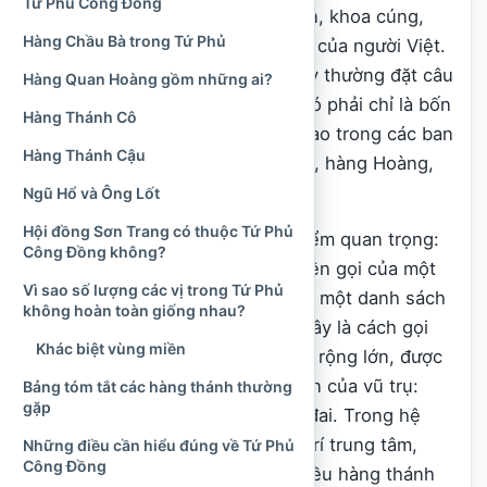
Tứ Phủ Công Đồng
cụm từ quen thuộc trong lời khấn, khoa cúng,
Hàng Chầu Bà trong Tứ Phủ
văn chầu và không gian thờ Mẫu của người Việt.
Nhiều người nghe danh xưng này thường đặt câu
Hàng Quan Hoàng gồm những ai?
hỏi: Tứ Phủ gồm những vị nào, có phải chỉ là bốn
Hàng Thánh Cô
vị Thánh Mẫu hay không, và vì sao trong các ban
Hàng Thánh Cậu
thờ lại có hàng Quan, hàng Chầu, hàng Hoàng,
hàng Cô, hàng Cậu?
Ngũ Hổ và Ông Lốt
Hội đồng Sơn Trang có thuộc Tứ Phủ
Câu trả lời cần bắt đầu từ một điểm quan trọng:
Công Đồng không?
Tứ Phủ Công Đồng không phải tên gọi của một
Vì sao số lượng các vị trong Tứ Phủ
vị thần riêng lẻ, cũng không phải một danh sách
không hoàn toàn giống nhau?
cố định chỉ gồm bốn nhân vật. Đây là cách gọi
Khác biệt vùng miền
chung về một hệ thống thần linh rộng lớn, được
tổ chức theo quan niệm bốn miền của vũ trụ:
Bảng tóm tắt các hàng thánh thường
gặp
trời, núi rừng, sông nước và đất đai. Trong hệ
thống ấy, các Thánh Mẫu giữ vị trí trung tâm,
Những điều cần hiểu đúng về Tứ Phủ
Công Đồng
bên dưới hoặc phối thờ cùng nhiều hàng thánh