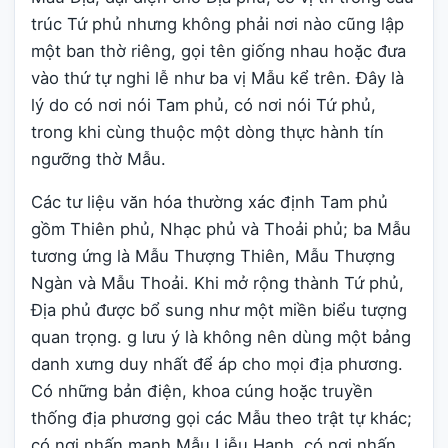
trúc Tứ phủ nhưng không phải nơi nào cũng lập
một ban thờ riêng, gọi tên giống nhau hoặc đưa
vào thứ tự nghi lễ như ba vị Mẫu kể trên. Đây là
lý do có nơi nói Tam phủ, có nơi nói Tứ phủ,
trong khi cùng thuộc một dòng thực hành tín
ngưỡng thờ Mẫu.
Các tư liệu văn hóa thường xác định Tam phủ
gồm Thiên phủ, Nhạc phủ và Thoải phủ; ba Mẫu
tương ứng là Mẫu Thượng Thiên, Mẫu Thượng
Ngàn và Mẫu Thoải. Khi mở rộng thành Tứ phủ,
Địa phủ được bổ sung như một miền biểu tượng
quan trọng. g lưu ý là không nên dùng một bảng
danh xưng duy nhất để áp cho mọi địa phương.
Có những bản điện, khoa cúng hoặc truyền
thống địa phương gọi các Mẫu theo trật tự khác;
có nơi nhấn mạnh Mẫu Liễu Hạnh, có nơi nhấn