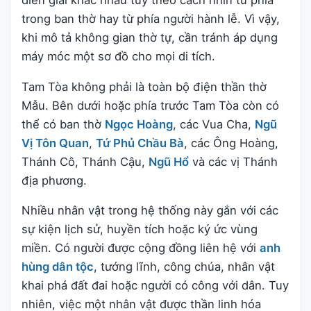
diễn giải khác nhau tùy theo cách nhìn từ phía
trong ban thờ hay từ phía người hành lễ. Vì vậy,
khi mô tả không gian thờ tự, cần tránh áp dụng
máy móc một sơ đồ cho mọi di tích.
Tam Tòa không phải là toàn bộ điện thần thờ
Mẫu. Bên dưới hoặc phía trước Tam Tòa còn có
thể có ban thờ
Ngọc Hoàng
, các Vua Cha,
Ngũ
Vị Tôn Quan
,
Tứ Phủ Chầu Bà
, các Ông Hoàng,
Thánh Cô, Thánh Cậu,
Ngũ Hổ
và các vị Thánh
địa phương.
Nhiều nhân vật trong hệ thống này gắn với các
sự kiện lịch sử, huyền tích hoặc ký ức vùng
miền. Có người được cộng đồng liên hệ với
anh
hùng dân tộc
, tướng lĩnh, công chúa, nhân vật
khai phá đất đai hoặc người có công với dân. Tuy
nhiên, việc một nhân vật được thần linh hóa