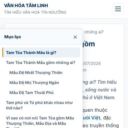
Chuyển tới nội dung
VĂN HÓA TÂM LINH
TÌM HIỂU VĂN HOÁ TÍN NGƯỠNG
Trang chủ
»
Tam Tòa Thánh Mẫu gồm những ai?
×
Mục lục
Tam Tòa Thánh Mẫu gồm
những ai?
Tam Tòa Thánh Mẫu là gì?
Tam Tòa Thánh Mẫu gồm những ai?
Chi Tran
27/03/2021
Cập nhật: 06/07/2026
Thờ Mẫu và Tứ Phủ
1.337 lượt xem
Mẫu Đệ Nhất Thượng Thiên
Tam Tòa Thánh Mẫu gồm những ai? Tìm hiểu
Mẫu Đệ Nhị Thượng Ngàn
ba Mẫu cai quản trời, rừng núi, sông nước và
Mẫu Đệ Tam Thoải Phủ
cách phân biệt Tam phủ, Tứ phủ ở Việt Nam.
Tam phủ và Tứ phủ khác nhau như
thế nào?
Tam Tòa Thánh Mẫu là cách gọi quen thuộc
trong
tín ngưỡng thờ Mẫu của người Việt
, đặc
Vì sao có nơi nói Tam Tòa gồm Mẫu
Thượng Thiên, Mẫu Địa và Mẫu
biệt tại các đền, phủ, điện thờ theo truyền thống