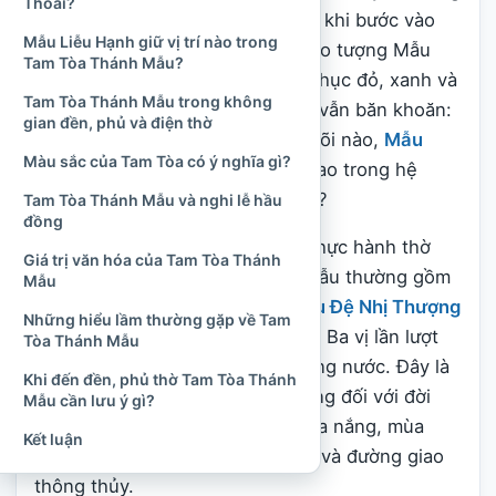
Thoải?
Tam phủ và
Tứ phủ
. Nhiều người khi bước vào
Mẫu Liễu Hạnh giữ vị trí nào trong
một điện Mẫu thường thấy ba pho tượng Mẫu
Tam Tòa Thánh Mẫu?
ngự ở vị trí trang trọng, với sắc phục đỏ, xanh và
Tam Tòa Thánh Mẫu trong không
trắng. Tuy nhiên, không ít người vẫn băn khoăn:
gian đền, phủ và điện thờ
ba vị ấy là ai, mỗi Mẫu cai quản cõi nào,
Mẫu
Màu sắc của Tam Tòa có ý nghĩa gì?
Liễu Hạnh
giữ vị trí ra sao và vì sao trong hệ
thống Tứ phủ lại còn có
Mẫu Địa
?
Tam Tòa Thánh Mẫu và nghi lễ hầu
đồng
Theo cách hiểu phổ biến trong thực hành thờ
Giá trị văn hóa của Tam Tòa Thánh
Mẫu hiện nay, Tam Tòa Thánh Mẫu thường gồm
Mẫu
Mẫu Đệ Nhất Thượng Thiên
,
Mẫu Đệ Nhị Thượng
Những hiểu lầm thường gặp về Tam
Ngàn
và
Mẫu Đệ Tam Thoải Phủ
. Ba vị lần lượt
Tòa Thánh Mẫu
gắn với miền trời, núi rừng và sông nước. Đây là
Khi đến đền, phủ thờ Tam Tòa Thánh
ba không gian tự nhiên quan trọng đối với đời
Mẫu cần lưu ý gì?
sống cư dân nông nghiệp, từ mưa nắng, mùa
Kết luận
màng đến rừng cây, nguồn nước và đường giao
thông thủy.