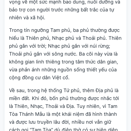
vọng về một sức mạnh bao dung, nuôi dưỡng và
bảo trợ con người trước những bất trắc của tự
nhiên và xã hội.
Trong tín ngưỡng Tam phủ, ba phủ thường được
hiểu là Thiên phủ, Nhạc phủ và Thoải phủ. Thiên
phủ gắn với trời; Nhạc phủ gắn với núi rừng;
Thoải phủ gắn với sông nước. Ba cõi này vừa là
không gian linh thiêng trong tâm thức dân gian,
vừa phản ánh những nguồn sống thiết yếu của
cộng đồng cư dân Việt cổ.
Về sau, trong hệ thống Tứ phủ, thêm Địa phủ là
miền đất. Khi đó, bốn phủ thường được nhắc tới
là Thiên, Nhạc, Thoải và Địa. Tuy nhiên, vì Tam
Tòa Thánh Mẫu là một khái niệm đã hình thành
và được lưu truyền lâu đời, nhiều nơi vẫn giữ
cách gọi “Tam Tòa” dù điện thờ có sự hiện diện