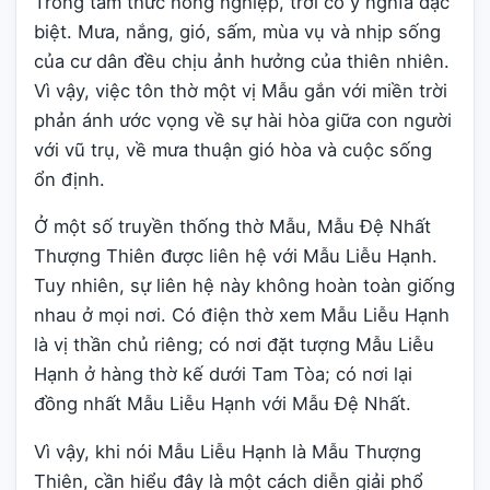
Trong tâm thức nông nghiệp, trời có ý nghĩa đặc
biệt. Mưa, nắng, gió, sấm, mùa vụ và nhịp sống
của cư dân đều chịu ảnh hưởng của thiên nhiên.
Vì vậy, việc tôn thờ một vị Mẫu gắn với miền trời
phản ánh ước vọng về sự hài hòa giữa con người
với vũ trụ, về mưa thuận gió hòa và cuộc sống
ổn định.
Ở một số truyền thống thờ Mẫu, Mẫu Đệ Nhất
Thượng Thiên được liên hệ với Mẫu Liễu Hạnh.
Tuy nhiên, sự liên hệ này không hoàn toàn giống
nhau ở mọi nơi. Có điện thờ xem Mẫu Liễu Hạnh
là vị thần chủ riêng; có nơi đặt tượng Mẫu Liễu
Hạnh ở hàng thờ kế dưới Tam Tòa; có nơi lại
đồng nhất Mẫu Liễu Hạnh với Mẫu Đệ Nhất.
Vì vậy, khi nói Mẫu Liễu Hạnh là Mẫu Thượng
Thiên, cần hiểu đây là một cách diễn giải phổ