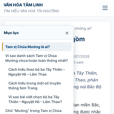
Chuyển tới nội dung
VĂN HÓA TÂM LINH
TÌM HIỂU VĂN HOÁ TÍN NGƯỠNG
Trang chủ
»
Tam vị Chúa Mường gồm những ai?
×
Mục lục
Tam vị Chúa Mường gồm
những ai?
Tam vị Chúa Mường là ai?
Vì sao danh sách Tam vị Chúa
Chi Tran
25/01/2022
Cập nhật: 16/07/2026
Mường chưa hoàn toàn thống nhất?
Thần, thánh và tổ nghề
1.164 lượt xem
Cách hiểu theo bộ ba Tây Thiên –
Tam vị Chúa Mường gồm Chúa Tây Thiên,
Nguyệt Hồ – Lâm Thao
Chúa Nguyệt Hồ và Chúa Lâm Thao, phản
Cách hiểu trong một số truyền
ánh lớp tín ngưỡng nữ thần vùng núi Bắc Bộ
thống Sơn Trang
xưa.
Vì sao bài viết chọn bộ ba Tây
Thiên – Nguyệt Hồ – Lâm Thao?
Trong đời sống tín ngưỡng dân gian miền Bắc,
Chữ “Mường” trong Tam vị Chúa
tên gọi Tam vị Chúa Mường thường được nhắc