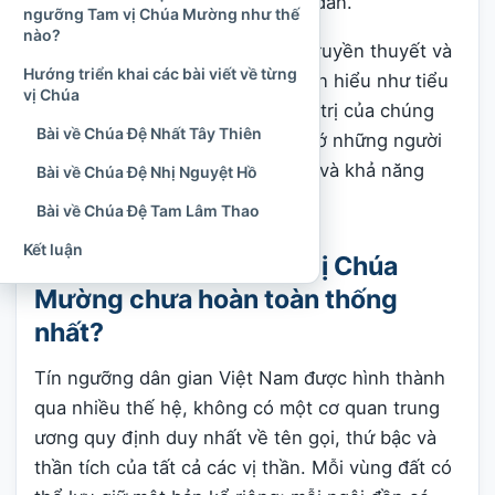
cây thuốc và chăm lo cho người dân.
ngưỡng Tam vị Chúa Mường như thế
nào?
Những nội dung trên thuộc lớp truyền thuyết và
Hướng triển khai các bài viết về từng
quan niệm tín ngưỡng, không nên hiểu như tiểu
vị Chúa
sử lịch sử đã được xác minh. Giá trị của chúng
Bài về Chúa Đệ Nhất Tây Thiên
nằm ở cách cộng đồng tưởng nhớ những người
phụ nữ có trí tuệ, lòng nhân hậu và khả năng
Bài về Chúa Đệ Nhị Nguyệt Hồ
bảo trợ đời sống.
Bài về Chúa Đệ Tam Lâm Thao
Kết luận
Vì sao danh sách Tam vị Chúa
Mường chưa hoàn toàn thống
nhất?
Tín ngưỡng dân gian Việt Nam được hình thành
qua nhiều thế hệ, không có một cơ quan trung
ương quy định duy nhất về tên gọi, thứ bậc và
thần tích của tất cả các vị thần. Mỗi vùng đất có