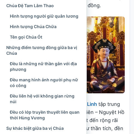
xếp lại theo ký ức của từng cộng đồng.
Chúa Đệ Tam Lâm Thao
Hình tượng người giữ quân lương
Hình tượng Chúa Chữa
Tên gọi Chúa Ót
Những điểm tương đồng giữa ba vị
Chúa
Đều là những nữ thần gắn với địa
phương
Đều mang hình ảnh người phụ nữ
có công
Đều liên hệ với không gian rừng
núi
Trong bài viết này,
Văn Hóa Tâm Linh
tập trung
giới thiệu khái quát bộ ba Tây Thiên – Nguyệt Hồ
Đều có lớp truyền thuyết liên quan
thời Hùng Vương
– Lâm Thao, là cách gọi được biết đến rộng rãi
hiện nay. Những vấn đề riêng như thần tích, đền
Sự khác biệt giữa ba vị Chúa