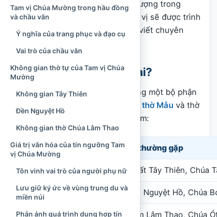
thờ, ngày lễ truyền thống, hình tượng trong
Tam vị Chúa Mường trong hầu đồng
chầu văn
và các dị bản của từng vị sẽ được trình
và chầu văn
bày đầy đủ hơn trong những bài viết chuyên
Ý nghĩa của trang phục và đạo cụ
biệt.
Vai trò của chầu văn
Không gian thờ tự của Tam vị Chúa
Tam vị Chúa Mường là ai?
Mường
Theo cách sắp xếp phổ biến trong một bộ phận
Không gian Tây Thiên
cộng đồng thực hành
tín ngưỡng thờ Mẫu
và thờ
Đền Nguyệt Hồ
Chúa Bà, Tam vị Chúa Mường gồm:
Không gian thờ Chúa Lâm Thao
Giá trị văn hóa của tín ngưỡng Tam
Thứ vị
Danh xưng thường gặp
vị Chúa Mường
Đệ Nhất
Chúa Đệ Nhất Tây Thiên, Chúa T
Tôn vinh vai trò của người phụ nữ
Lưu giữ ký ức về vùng trung du và
Đệ Nhị
Chúa Đệ Nhị Nguyệt Hồ, Chúa B
miền núi
Đệ Tam
Chúa Đệ Tam Lâm Thao, Chúa Ó
Phản ánh quá trình dung hợp tín