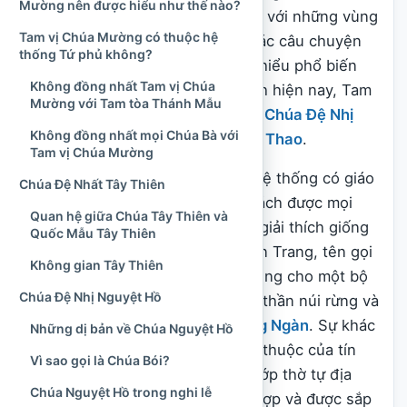
Mường nên được hiểu như thế nào?
đến khi nói về ba vị Chúa Bà gắn với những vùng
Tam vị Chúa Mường có thuộc hệ
đất cổ, không gian núi rừng và các câu chuyện
thống Tứ phủ không?
giúp dân, giúp nước. Theo cách hiểu phổ biến
Không đồng nhất Tam vị Chúa
trong nhiều cộng đồng thực hành hiện nay, Tam
Mường với Tam tòa Thánh Mẫu
vị gồm
Chúa Đệ Nhất Tây Thiên
,
Chúa Đệ Nhị
Không đồng nhất mọi Chúa Bà với
Nguyệt Hồ
và
Chúa Đệ Tam Lâm Thao
.
Tam vị Chúa Mường
Tuy nhiên, đây không phải một hệ thống có giáo
Chúa Đệ Nhất Tây Thiên
điển thống nhất hay một danh sách được mọi
Quan hệ giữa Chúa Tây Thiên và
đền phủ, bản hội và địa phương giải thích giống
Quốc Mẫu Tây Thiên
nhau. Ở một số truyền thống Sơn Trang, tên gọi
Không gian Tây Thiên
Tam vị Chúa Mường còn được dùng cho một bộ
Chúa Đệ Nhị Nguyệt Hồ
ba khác, liên quan đến các vị nữ thần núi rừng và
những hóa thân của
Mẫu Thượng Ngàn
. Sự khác
Những dị bản về Chúa Nguyệt Hồ
biệt ấy phản ánh đặc điểm quen thuộc của tín
Vì sao gọi là Chúa Bói?
ngưỡng dân gian Việt Nam: các lớp thờ tự địa
Chúa Nguyệt Hồ trong nghi lễ
phương có thể giao thoa, dung hợp và được sắp