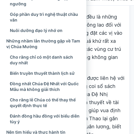
ngưỡng
Góp phần duy trì nghệ thuật chầu
Trong quan niệm dân gian, ba vị đều là những
văn
Chúa Bà có đức độ, tài năng và công lao đối với
Nuôi dưỡng đạo lý nhớ ơn
cộng đồng. Các truyện kể thường đặt các vị vào
thời đại Hùng Vương hoặc một quá khứ rất xa
Những nhầm lẫn thường gặp về Tam
vị Chúa Mường
xưa, khi núi rừng, sông nước và các vùng cư trú
cổ còn được hình dung như những không gian
Cho rằng chỉ có một danh sách
duy nhất
thiêng có chủ thần cai quản.
Biến truyền thuyết thành lịch sử
Chúa Đệ Nhất Tây Thiên thường được liên hệ với
Đồng nhất Chúa Đệ Nhất với Quốc
quyền năng đứng đầu, việc trông coi sổ sách
Mẫu mà không giải thích
hoặc chứng giám các đàn lễ. Chúa Đệ Nhị
Cho rằng lễ Chúa có thể thay thế
Nguyệt Hồ nổi tiếng trong truyền thuyết về tài
quyết định thực tế
dự đoán, xem xét việc lành dữ và giúp vua định
Đánh đồng hầu đồng với biểu diễn
liệu việc quân. Chúa Đệ Tam Lâm Thao lại gắn
tùy ý
với hình tượng người phụ nữ lo quân lương, biết
Nên tìm hiểu và thực hành tín