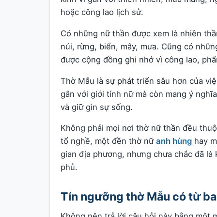
hoặc công lao lịch sử.
Có những nữ thần được xem là nhiên thần
núi, rừng, biển, mây, mưa. Cũng có nhữn
được cộng đồng ghi nhớ vì công lao, phẩm
Thờ Mẫu là sự phát triển sâu hơn của vi
gắn với giới tính nữ mà còn mang ý nghĩ
và giữ gìn sự sống.
Không phải mọi nơi thờ nữ thần đều thu
tổ nghề, một đền thờ nữ
anh hùng
hay mộ
gian địa phương, nhưng chưa chắc đã là
phủ.
Tín ngưỡng thờ Mẫu có từ ba
Không nên trả lời câu hỏi này bằng một