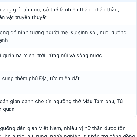
mang giới tính nữ, có thể là nhiên thần, nhân thần,
ân vật truyền thuyết
ong đó hình tượng người mẹ, sự sinh sôi, nuôi dưỡng
ạnh
 quản ba miền: trời, rừng núi và sông nước
ổ sung thêm phủ Địa, tức miền đất
 dân gian dành cho tín ngưỡng thờ Mẫu Tam phủ, Tứ
n quan
ngưỡng dân gian Việt Nam, nhiều vị nữ thần được tôn
nguồn nước, núi rừng, nghề nghiệp, sự bảo trợ cộng đồng