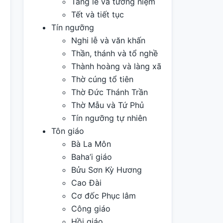
Tang lễ và tưởng niệm
Tết và tiết tục
Tín ngưỡng
Nghi lễ và văn khấn
Thần, thánh và tổ nghề
Thành hoàng và làng xã
Thờ cúng tổ tiên
Thờ Đức Thánh Trần
Thờ Mẫu và Tứ Phủ
Tín ngưỡng tự nhiên
Tôn giáo
Bà La Môn
Baha’i giáo
Bửu Sơn Kỳ Hương
Cao Đài
Cơ đốc Phục lâm
Công giáo
Hồi giáo