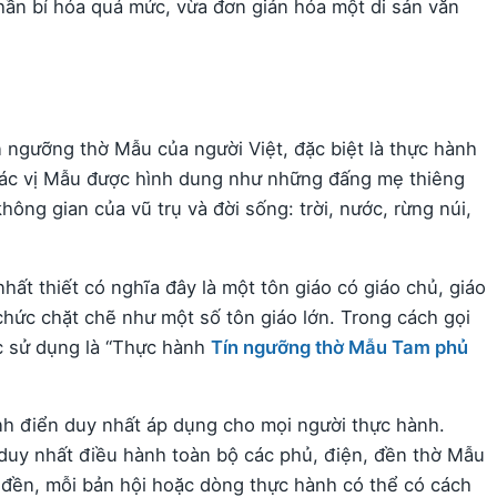
thần bí hóa quá mức, vừa đơn giản hóa một di sản văn
n ngưỡng thờ Mẫu của người Việt, đặc biệt là thực hành
các vị Mẫu được hình dung như những đấng mẹ thiêng
ông gian của vũ trụ và đời sống: trời, nước, rừng núi,
ất thiết có nghĩa đây là một tôn giáo có giáo chủ, giáo
 chức chặt chẽ như một số tôn giáo lớn. Trong cách gọi
ợc sử dụng là “Thực hành
Tín ngưỡng thờ Mẫu Tam phủ
h điển duy nhất áp dụng cho mọi người thực hành.
uy nhất điều hành toàn bộ các phủ, điện, đền thờ Mẫu
 đền, mỗi bản hội hoặc dòng thực hành có thể có cách