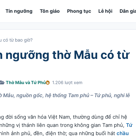
Tín ngưỡng
Tôn giáo
Phong tục
Lễ hội
Dân gi
 có từ bao giờ?
ín ngưỡng thờ Mẫu có từ
Thờ Mẫu và Tứ Phủ
1.206 lượt xem
hờ Mẫu, nguồn gốc, hệ thống Tam phủ – Tứ phủ, nghi lễ
ng đời sống văn hóa Việt Nam, thường dùng để chỉ hệ
những vị thánh liên quan trong không gian Tam phủ,
Tứ
hình ảnh phủ, đền, điện thờ; qua những buổi hát
chầu