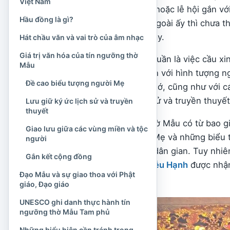
Việt Nam
văn
, nghi lễ
hầu đồng
hoặc lễ hội gắn vớ
Hầu đồng là gì?
những hình thức bên ngoài ấy thì chưa th
thần của tín ngưỡng này.
Hát chầu văn và vai trò của âm nhạc
Giá trị văn hóa của tín ngưỡng thờ
Thờ Mẫu không đơn thuần là việc cầu xi
Mẫu
cách bày tỏ sự tôn kính với hình tượng ng
Đề cao biểu tượng người Mẹ
được cộng đồng ghi nhớ, cũng như với cá
dân trong trí nhớ lịch sử và truyền thuyết
Lưu giữ ký ức lịch sử và truyền
thuyết
Câu hỏi “tín ngưỡng thờ Mẫu có từ bao g
Giao lưu giữa các vùng miền và tộc
tôn thờ nữ thần, thần Mẹ và những biểu tư
người
rất lâu trong đời sống dân gian. Tuy nhi
Gắn kết cộng đồng
biệt của
Thánh Mẫu Liễu Hạnh
được nhận
Đạo Mẫu và sự giao thoa với Phật
XVI.
giáo, Đạo giáo
UNESCO ghi danh thực hành tín
ngưỡng thờ Mẫu Tam phủ
Những biểu hiện cần tránh trong