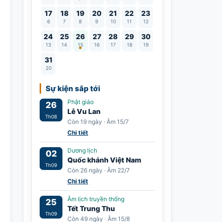
17
18
19
20
21
22
23
6
7
8
9
10
11
12
Lễ Vu Lan
24
25
26
27
28
29
30
13
14
15
16
17
18
19
31
20
Sự kiện sắp tới
Phật giáo
26
Lễ Vu Lan
Th08
Còn 19 ngày · Âm 15/7
Chi tiết
Dương lịch
02
Quốc khánh Việt Nam
Th09
Còn 26 ngày · Âm 22/7
Chi tiết
Âm lịch truyền thống
25
Tết Trung Thu
Th09
Còn 49 ngày · Âm 15/8