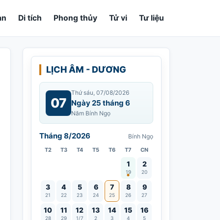
an
Di tích
Phong thủy
Tử vi
Tư liệu
LỊCH ÂM - DƯƠNG
Thứ sáu, 07/08/2026
07
Ngày 25 tháng 6
Năm Bính Ngọ
Tháng 8/2026
Bính Ngọ
T2
T3
T4
T5
T6
T7
CN
Vía Quán Thế Âm thành đạo
1
2
19
20
3
4
5
6
7
8
9
21
22
23
24
25
26
27
10
11
12
13
14
15
16
28
29
1/7
2
3
4
5