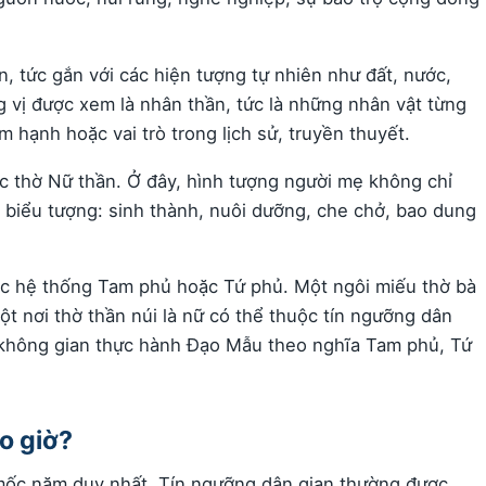
, tức gắn với các hiện tượng tự nhiên như đất, nước,
g vị được xem là nhân thần, tức là những nhân vật từng
 hạnh hoặc vai trò trong lịch sử, truyền thuyết.
ệc thờ Nữ thần. Ở đây, hình tượng người mẹ không chỉ
a biểu tượng: sinh thành, nuôi dưỡng, che chở, bao dung
ộc hệ thống Tam phủ hoặc Tứ phủ. Một ngôi miếu thờ bà
t nơi thờ thần núi là nữ có thể thuộc tín ngưỡng dân
 không gian thực hành Đạo Mẫu theo nghĩa Tam phủ, Tứ
o giờ?
 mốc năm duy nhất. Tín ngưỡng dân gian thường được