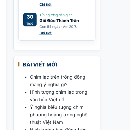
Chi tiết
Tín ngưỡng dân gian
30
Giỗ Đức Thánh Trần
Th09
Còn 54 ngày · Âm 20/8
Chi tiết
BÀI VIẾT MỚI
Chim lạc trên trống đồng
mang ý nghĩa gì?
Hình tượng chim lạc trong
văn hóa Việt cổ
Ý nghĩa biểu tượng chim
phượng hoàng trong nghệ
thuật Việt Nam
Hình tượng hạc đứng trên