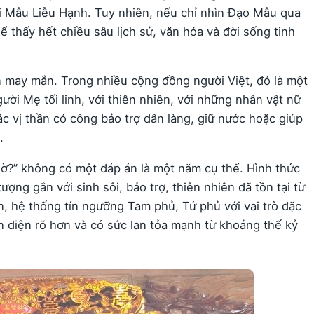
i Mẫu Liễu Hạnh. Tuy nhiên, nếu chỉ nhìn Đạo Mẫu qua
ể thấy hết chiều sâu lịch sử, văn hóa và đời sống tinh
n may mắn. Trong nhiều cộng đồng người Việt, đó là một
ười Mẹ tối linh, với thiên nhiên, với những nhân vật nữ
c vị thần có công bảo trợ dân làng, giữ nước hoặc giúp
.
iờ?” không có một đáp án là một năm cụ thể. Hình thức
ợng gắn với sinh sôi, bảo trợ, thiên nhiên đã tồn tại từ
ên, hệ thống tín ngưỡng Tam phủ, Tứ phủ với vai trò đặc
 diện rõ hơn và có sức lan tỏa mạnh từ khoảng thế kỷ