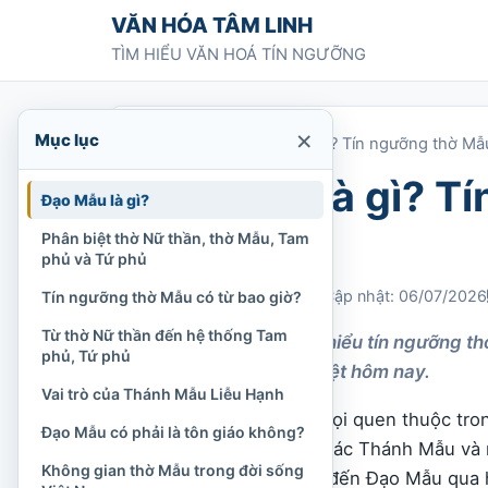
Chuyển tới nội dung
VĂN HÓA TÂM LINH
TÌM HIỂU VĂN HOÁ TÍN NGƯỠNG
×
Mục lục
Trang chủ
»
Đạo mẫu là gì? Tín ngưỡng thờ Mẫu
Đạo mẫu là gì? T
Đạo Mẫu là gì?
bao giờ?
Phân biệt thờ Nữ thần, thờ Mẫu, Tam
phủ và Tứ phủ
Chi Tran
27/03/2021
Cập nhật: 06/07/2026
Tín ngưỡng thờ Mẫu có từ bao giờ?
Từ thờ Nữ thần đến hệ thống Tam
Đạo Mẫu là gì? Tìm hiểu tín ngưỡng t
phủ, Tứ phủ
và giá trị văn hóa Việt hôm nay.
Vai trò của Thánh Mẫu Liễu Hạnh
Đạo Mẫu là một cách gọi quen thuộc tro
Đạo Mẫu có phải là tôn giáo không?
thống tín ngưỡng thờ các Thánh Mẫu và 
Không gian thờ Mẫu trong đời sống
phủ
. Nhiều người biết đến Đạo Mẫu qua 