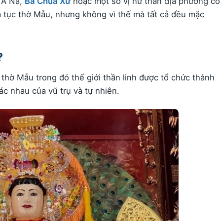
 A Na,
Bà Chúa Xứ
hoặc một số vị nữ thần địa phương có
 tục thờ Mẫu, nhưng không vì thế mà tất cả đều mặc
?
thờ Mẫu trong đó thế giới thần linh được tổ chức thành
c nhau của vũ trụ và tự nhiên.