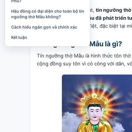
Phủ?
Hiểu một cách khái quát,
tín ngưỡng thờ
Hầu đồng có đại diện cho toàn bộ tín
ngưỡng thờ Mẫu không?
là một hệ thống thờ Mẫu đã phát triển t
tín ngưỡng của người Việt, đặc biệt tại 
Cách hiểu ngắn gọn và chính xác
Kết luận
Tín ngưỡng thờ Mẫu là gì?
Tín ngưỡng thờ Mẫu là hình thức tôn thờ
cộng đồng suy tôn vì có công với dân, vớ