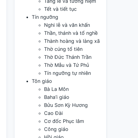
Tang lễ và tưởng niệm
Tết và tiết tục
Tín ngưỡng
Nghi lễ và văn khấn
Thần, thánh và tổ nghề
Thành hoàng và làng xã
Thờ cúng tổ tiên
Thờ Đức Thánh Trần
Thờ Mẫu và Tứ Phủ
Tín ngưỡng tự nhiên
Tôn giáo
Bà La Môn
Baha’i giáo
Bửu Sơn Kỳ Hương
Cao Đài
Cơ đốc Phục lâm
Công giáo
Hồi giáo