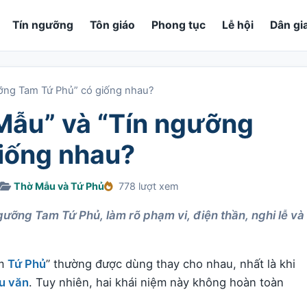
Tín ngưỡng
Tôn giáo
Phong tục
Lễ hội
Dân gi
ưỡng Tam Tứ Phủ” có giống nhau?
Mẫu” và “Tín ngưỡng
iống nhau?
Thờ Mẫu và Tứ Phủ
778 lượt xem
gưỡng Tam Tứ Phủ, làm rõ phạm vi, điện thần, nghi lễ và
am
Tứ Phủ
” thường được dùng thay cho nhau, nhất là khi
u văn
. Tuy nhiên, hai khái niệm này không hoàn toàn