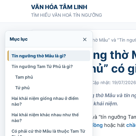
Chuyển tới nội dung
VĂN HÓA TÂM LINH
TÌM HIỂU VĂN HOÁ TÍN NGƯỠNG
×
Mục lục
Trang chủ
»
“Tín ngưỡng thờ Mẫu” và “Tín ng
“Tín ngưỡng thờ 
Tín ngưỡng thờ Mẫu là gì?
Tam Tứ Phủ” có g
Tín ngưỡng Tam Tứ Phủ là gì?
Tam phủ
Chi Tran
09/04/2022
Cập nhật: 19/07/2026
Tứ phủ
Phân biệt tín ngưỡng thờ Mẫu và tín n
Hai khái niệm giống nhau ở điểm
cách dùng đúng hai khái niệm.
nào?
Hai khái niệm khác nhau như thế
“
Tín ngưỡng thờ Mẫu
” và “tín ngưỡng T
nào?
nói đến đền phủ,
hầu đồng
hoặc hát
chầ
Có phải cứ thờ Mẫu là thuộc Tam Tứ
đồng nhất.