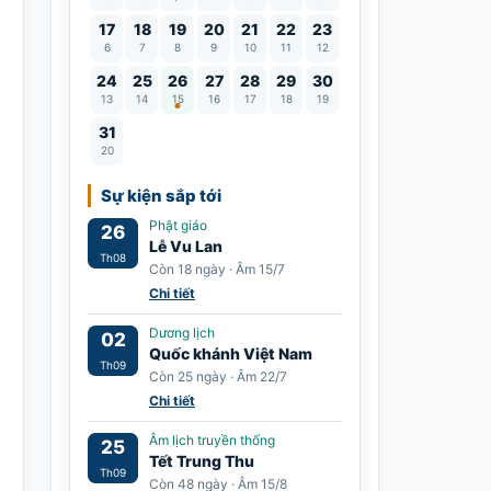
17
18
19
20
21
22
23
6
7
8
9
10
11
12
Lễ Vu Lan
24
25
26
27
28
29
30
13
14
15
16
17
18
19
31
20
Sự kiện sắp tới
Phật giáo
26
Lễ Vu Lan
Th08
Còn 18 ngày · Âm 15/7
Chi tiết
Dương lịch
02
Quốc khánh Việt Nam
Th09
Còn 25 ngày · Âm 22/7
Chi tiết
Âm lịch truyền thống
25
Tết Trung Thu
Th09
Còn 48 ngày · Âm 15/8