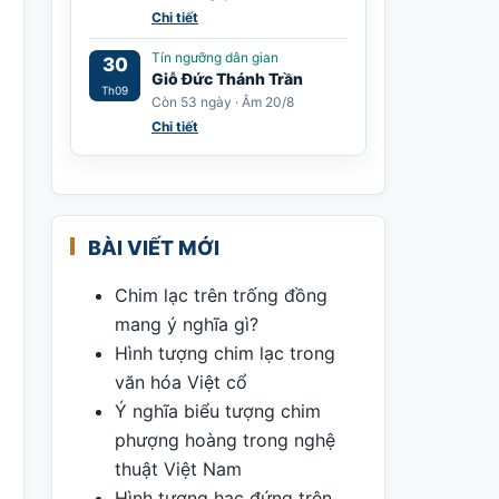
Chi tiết
Tín ngưỡng dân gian
30
Giỗ Đức Thánh Trần
Th09
Còn 53 ngày · Âm 20/8
Chi tiết
BÀI VIẾT MỚI
Chim lạc trên trống đồng
mang ý nghĩa gì?
Hình tượng chim lạc trong
văn hóa Việt cổ
Ý nghĩa biểu tượng chim
phượng hoàng trong nghệ
thuật Việt Nam
Hình tượng hạc đứng trên