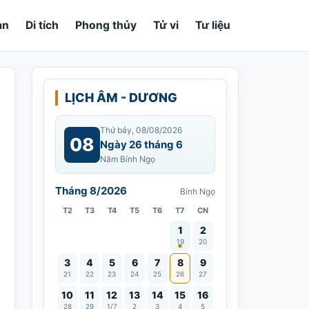
an
Di tích
Phong thủy
Tử vi
Tư liệu
LỊCH ÂM - DƯƠNG
Thứ bảy, 08/08/2026
08
Ngày 26 tháng 6
Năm Bính Ngọ
Tháng 8/2026
Bính Ngọ
T2
T3
T4
T5
T6
T7
CN
Vía Quán Thế Âm thành đạo
1
2
19
20
3
4
5
6
7
8
9
21
22
23
24
25
26
27
10
11
12
13
14
15
16
28
29
1/7
2
3
4
5