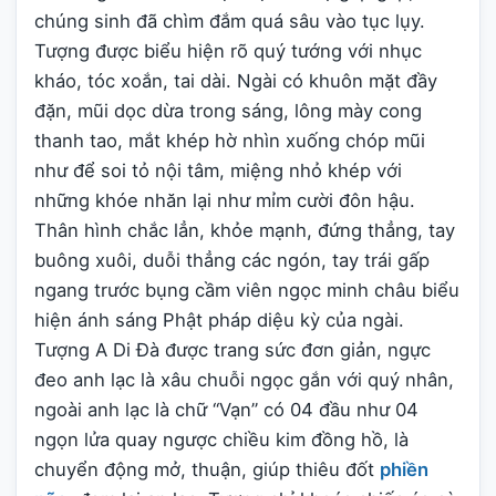
chúng sinh đã chìm đắm quá sâu vào tục lụy.
Tượng được biểu hiện rõ quý tướng với nhục
kháo, tóc xoắn, tai dài. Ngài có khuôn mặt đầy
đặn, mũi dọc dừa trong sáng, lông mày cong
thanh tao, mắt khép hờ nhìn xuống chóp mũi
như để soi tỏ nội tâm, miệng nhỏ khép với
những khóe nhăn lại như mỉm cười đôn hậu.
Thân hình chắc lẳn, khỏe mạnh, đứng thẳng, tay
buông xuôi, duỗi thẳng các ngón, tay trái gấp
ngang trước bụng cầm viên ngọc minh châu biểu
hiện ánh sáng Phật pháp diệu kỳ của ngài.
Tượng A Di Đà được trang sức đơn giản, ngực
đeo anh lạc là xâu chuỗi ngọc gắn với quý nhân,
ngoài anh lạc là chữ “Vạn” có 04 đầu như 04
ngọn lửa quay ngược chiều kim đồng hồ, là
chuyển động mở, thuận, giúp thiêu đốt
phiền