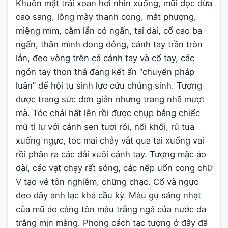
Khuôn mặt trái xoan hơi nhìn xuống, mũi dọc dừa
cao sang, lông mày thanh cong, mắt phượng,
miệng mím, cằm lẳn có ngấn, tai dài, cổ cao ba
ngấn, thân mình dong dỏng, cánh tay trần tròn
lẳn, đeo vòng trên cả cánh tay và cổ tay, các
ngón tay thon thả đang kết ấn “chuyển pháp
luân” để hội tụ sinh lực cứu chúng sinh. Tượng
được trang sức đơn giản nhưng trang nhã mượt
mà. Tóc chải hất lên rồi được chụp bằng chiếc
mũ tì lư với cánh sen tươi rói, nổi khối, rủ tua
xuống ngực, tóc mai chảy vắt qua tai xuống vai
rồi phân ra các dải xuôi cánh tay. Tượng mặc áo
dài, các vạt chạy rất sóng, các nếp uốn cong chữ
V tạo vẻ tôn nghiêm, chững chạc. Cổ và ngực
đeo dây anh lạc khá cầu kỳ. Màu gụ sáng nhạt
của mũ áo càng tôn màu trắng ngà của nước da
trắng mịn màng. Phong cách tạc tượng ở đây đã