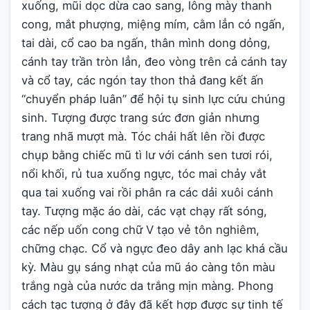
xuống, mũi dọc dừa cao sang, lông mày thanh
cong, mắt phượng, miệng mím, cằm lẳn có ngấn,
tai dài, cổ cao ba ngấn, thân mình dong dỏng,
cánh tay trần tròn lẳn, đeo vòng trên cả cánh tay
và cổ tay, các ngón tay thon thả đang kết ấn
“chuyển pháp luân” để hội tụ sinh lực cứu chúng
sinh. Tượng được trang sức đơn giản nhưng
trang nhã mượt mà. Tóc chải hất lên rồi được
chụp bằng chiếc mũ tì lư với cánh sen tươi rói,
nổi khối, rủ tua xuống ngực, tóc mai chảy vắt
qua tai xuống vai rồi phân ra các dải xuôi cánh
tay. Tượng mặc áo dài, các vạt chạy rất sóng,
các nếp uốn cong chữ V tạo vẻ tôn nghiêm,
chững chạc. Cổ và ngực đeo dây anh lạc khá cầu
kỳ. Màu gụ sáng nhạt của mũ áo càng tôn màu
trắng ngà của nước da trắng mịn màng. Phong
cách tạc tượng ở đây đã kết hợp được sự tinh tế