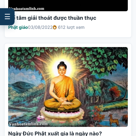
☰
Để tâm giải thoát được thuần thục
Phật giáo
03/08/2022
612 lượt xem
Ngày Đức Phật xuất gia là ngày nào?