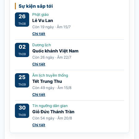
Sự kiện sắp tới
Phật giáo
26
Lễ Vu Lan
Th08
Còn 19 ngày · Âm 15/7
Chi tiết
Dương lịch
02
Quốc khánh Việt Nam
Th09
Còn 26 ngày · Âm 22/7
Chi tiết
Âm lịch truyền thống
25
Tết Trung Thu
Th09
Còn 49 ngày · Âm 15/8
Chi tiết
Tín ngưỡng dân gian
30
Giỗ Đức Thánh Trần
Th09
Còn 54 ngày · Âm 20/8
Chi tiết