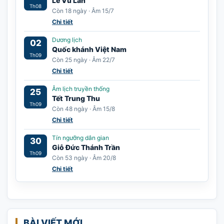
Lễ Vu Lan
Th08
Còn 18 ngày · Âm 15/7
Chi tiết
Dương lịch
02
Quốc khánh Việt Nam
Th09
Còn 25 ngày · Âm 22/7
Chi tiết
Âm lịch truyền thống
25
Tết Trung Thu
Th09
Còn 48 ngày · Âm 15/8
Chi tiết
Tín ngưỡng dân gian
30
Giỗ Đức Thánh Trần
Th09
Còn 53 ngày · Âm 20/8
Chi tiết
BÀI VIẾT MỚI