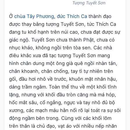
Tượng Tuyết Sơn
Ở
chùa Tây Phương
,
đức Thích Ca
thành đạo
được thay bằng tượng Tuyết Sơn, tức Thích Ca
đang tu khổ hạnh trên núi cao, chưa đạt được sự
giác ngộ. Tuyết Sơn chưa thành Phật, chưa có
nhục kháo, không ngồi trên tòa sen. Các nhà
điêu khắc xưa đã tạc tượng Tuyết Sơn mang
hình chân dung một ông già quê ngồi nhàn tản,
chân khoanh, chân chống, tay tì tự nhiên trên
gối, đầu hơi nhô về trước, khuôn mặt nhân hậu,
dáng trầm ngâm. Toàn thể thu về một khối tĩnh
lặng, nhưng với khối đầu tròn căng mà má hóp,
hốc mắt sâu, cổ ngẳng, ngực và tay nhô đủ bộ
xương, các mạch máu hằn nổi rõ lại toát ra sự sôi
động ngầm bên trong. Cùng với các khối lõm
trên thân là chủ đạo, vạt áo với nhiều nếp nhăn