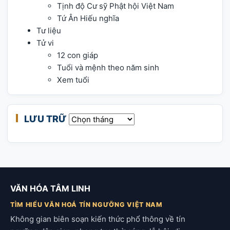
Tịnh độ Cư sỹ Phật hội Việt Nam
Tứ Ân Hiếu nghĩa
Tư liệu
Tử vi
12 con giáp
Tuổi và mệnh theo năm sinh
Xem tuổi
LƯU TRỮ
Lưu trữ
VĂN HÓA TÂM LINH
TÌM HIỂU VĂN HOÁ TÍN NGƯỠNG VIỆT NAM
Không gian biên soạn kiến thức phổ thông về tín