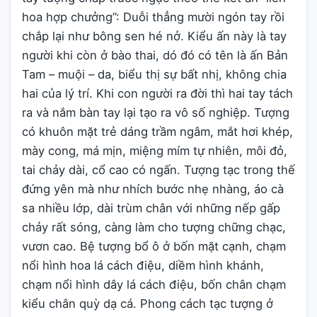
hoa hợp chưởng”: Duỗi thẳng mười ngón tay rồi
chắp lại như bông sen hé nở. Kiểu ấn này là tay
người khi còn ở bào thai, dó đó có tên là ấn Bản
Tam – muội – da, biểu thị sự bất nhị, không chia
hai của lý trí. Khi con người ra đời thì hai tay tách
ra và nắm bàn tay lại tạo ra vô số nghiệp. Tượng
có khuôn mặt trẻ dáng trầm ngâm, mắt hơi khép,
mày cong, má mịn, miệng mím tự nhiên, môi đỏ,
tai chảy dài, cổ cao có ngấn. Tượng tạc trong thế
đứng yên mà như nhích bước nhẹ nhàng, áo cà
sa nhiều lớp, dài trùm chân với những nếp gấp
chảy rất sóng, càng làm cho tượng chững chạc,
vươn cao. Bệ tượng bổ ô ở bốn mặt cạnh, chạm
nổi hình hoa lá cách điệu, diềm hình khánh,
chạm nổi hình dây lá cách điệu, bốn chân chạm
kiểu chân quỳ dạ cá. Phong cách tạc tượng ở