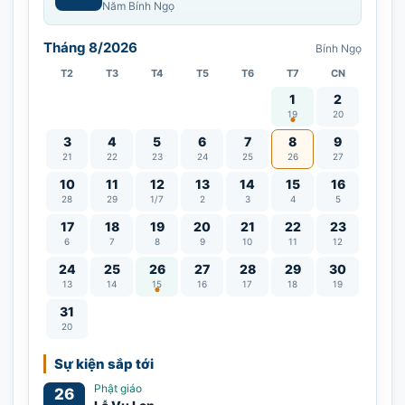
Năm Bính Ngọ
Tháng 8/2026
Bính Ngọ
T2
T3
T4
T5
T6
T7
CN
Vía Quán Thế Âm thàn
1
2
19
20
3
4
5
6
7
8
9
21
22
23
24
25
26
27
10
11
12
13
14
15
16
28
29
1/7
2
3
4
5
17
18
19
20
21
22
23
6
7
8
9
10
11
12
Lễ Vu Lan
24
25
26
27
28
29
30
13
14
15
16
17
18
19
31
20
Sự kiện sắp tới
Phật giáo
26