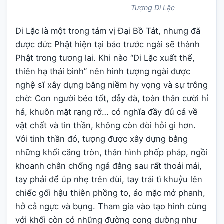
Tượng Di Lặc
Di Lặc là một trong tám vị Đại Bồ Tát, nhưng đã
được đức Phật hiện tại báo trước ngài sẽ thành
Phật trong tương lai. Khi nào “Di Lặc xuất thế,
thiên hạ thái bình” nên hình tượng ngài được
nghệ sĩ xây dựng bằng niềm hy vọng và sự trông
chờ: Con người béo tốt, đẫy đà, toàn thân cười hỉ
hả, khuôn mặt rạng rỡ… có nghĩa đầy đủ cả về
vật chất và tin thần, không còn đòi hỏi gì hơn.
Với tinh thần đó, tượng được xây dựng bằng
những khối căng tròn, thân hình phốp pháp, ngồi
khoanh chân chống ngả đằng sau rất thoải mái,
tay phải để úp nhẹ trên đùi, tay trái tì khuỷu lên
chiếc gối hậu thiên phồng to, áo mặc mở phanh,
hở cả ngực và bụng. Tham gia vào tạo hình cùng
với khối còn có những đường cong dường như