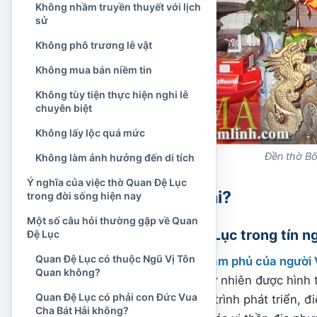
Không nhầm truyền thuyết với lịch
sử
Không phô trương lễ vật
Không mua bán niềm tin
Không tùy tiện thực hiện nghi lễ
chuyên biệt
Không lấy lộc quá mức
Đền thờ Bố
Không làm ảnh hưởng đến di tích
Ý nghĩa của việc thờ Quan Đệ Lục
Quan Đệ Lục là ai?
trong đời sống hiện nay
Một số câu hỏi thường gặp về Quan
Vị trí của Quan Đệ Lục trong tín 
Đệ Lục
Quan Đệ Lục có thuộc Ngũ Vị Tôn
Tín ngưỡng thờ Mẫu Tam phủ của người 
Quan không?
đối với các lực lượng tự nhiên được hình
Quan Đệ Lục có phải con Đức Vua
sông nước. Trong quá trình phát triển, đ
Cha Bát Hải không?