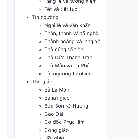
Tang lễ và tưởng niệm
Tết và tiết tục
Tín ngưỡng
Nghi lễ và văn khấn
Thần, thánh và tổ nghề
Thành hoàng và làng xã
Thờ cúng tổ tiên
Thờ Đức Thánh Trần
Thờ Mẫu và Tứ Phủ
Tín ngưỡng tự nhiên
Tôn giáo
Bà La Môn
Baha’i giáo
Bửu Sơn Kỳ Hương
Cao Đài
Cơ đốc Phục lâm
Công giáo
Hồi giáo