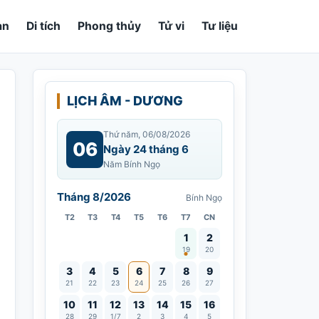
an
Di tích
Phong thủy
Tử vi
Tư liệu
LỊCH ÂM - DƯƠNG
Thứ năm, 06/08/2026
06
Ngày 24 tháng 6
Năm Bính Ngọ
Tháng 8/2026
Bính Ngọ
T2
T3
T4
T5
T6
T7
CN
Vía Quán Thế Âm thành đạo
1
2
19
20
3
4
5
6
7
8
9
21
22
23
24
25
26
27
10
11
12
13
14
15
16
28
29
1/7
2
3
4
5