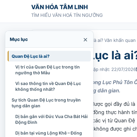
Chuyển tới nội dung
VĂN HÓA TÂM LINH
TÌM HIỂU VĂN HOÁ TÍN NGƯỠNG
×
Mục lục
Trang chủ
»
Quan Đệ Lục là ai? Văn khấn quan
Quan Đệ Lục là a
Quan Đệ Lục là ai?
Vị trí của Quan Đệ Lục trong tín
Chi Tran
15/07/2021
Cập nhật: 22/07/2026
ngưỡng thờ Mẫu
Quan Đệ Lục là ai trong Lục Phủ Tôn Ôn
Vì sao thông tin về Quan Đệ Lục
không thống nhất?
khấn theo tín ngưỡng dân gian.
Sự tích Quan Đệ Lục trong truyền
Quan Đệ Lục, thường được gọi đầy đủ là 
tụng dân gian
điện của một số cộng đồng thực hành tí
Dị bản gắn với Đức Vua Cha Bát Hải
Ngũ Vị Tôn Quan
gồm các vị từ Quan Đệ 
Động Đình
biến hơn, sự tích cũng không được ghi c
Dị bản tại vùng Lộng Khê – Đống