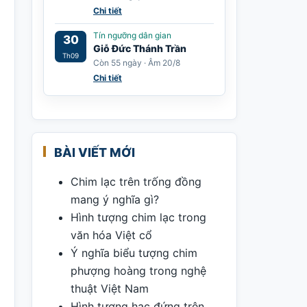
Chi tiết
Tín ngưỡng dân gian
30
Giỗ Đức Thánh Trần
Th09
Còn 55 ngày · Âm 20/8
Chi tiết
BÀI VIẾT MỚI
Chim lạc trên trống đồng
mang ý nghĩa gì?
Hình tượng chim lạc trong
văn hóa Việt cổ
Ý nghĩa biểu tượng chim
phượng hoàng trong nghệ
thuật Việt Nam
Hình tượng hạc đứng trên