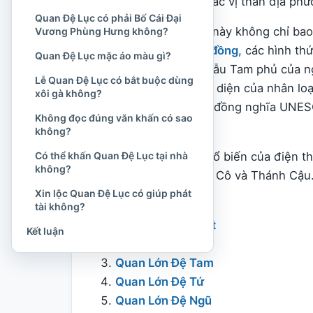
anh hùng văn hóa
và các vị thần địa phư
Quan Đệ Lục có phải Bố Cái Đại
Thực hành tín ngưỡng này không chỉ bao 
Vương Phùng Hưng không?
chầu văn
, nghi lễ
hầu đồng
, các hình th
Quan Đệ Lục mặc áo màu gì?
hành tín ngưỡng thờ Mẫu Tam phủ của n
Lễ Quan Đệ Lục có bắt buộc dùng
văn hóa phi vật thể
đại diện của nhân lo
xôi gà không?
của cộng đồng, không đồng nghĩa UNESCO
Không đọc đúng văn khấn có sao
là sự kiện lịch sử.
không?
Có thể khấn Quan Đệ Lục tại nhà
Trong cách sắp xếp phổ biến của điện t
không?
Bà, Ông Hoàng, Thánh Cô và Thánh Cậu. 
Xin lộc Quan Đệ Lục có giúp phát
Quan:
tài không?
Quan Lớn Đệ Nhất
Kết luận
Quan Lớn Đệ Nhị
Quan Lớn Đệ Tam
Quan Lớn Đệ Tứ
Quan Lớn Đệ Ngũ