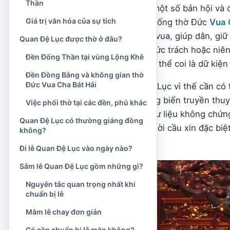
Thần
Trong truyền tụng tại một số bản hội v
Giá trị văn hóa của sự tích
Tôn Ông, gắn với hệ thống thờ Đức
Vua 
tôn quan có công phò vua, giúp dân, giữ 
Quan Đệ Lục được thờ ở đâu?
chi tiết về thân thế, chức trách hoặc niê
Đền Đống Thần tại vùng Lộng Khê
ký ức cộng đồng, chưa thể coi là dữ kiện
Đền Đồng Bằng và không gian thờ
Đức Vua Cha Bát Hải
Việc tìm hiểu Quan Đệ Lục vì thế cần có 
thực hành nhưng không biến truyền thuy
Việc phối thờ tại các đền, phủ khác
năng hoặc lời hứa mà tư liệu không chứn
Quan Đệ Lục có thường giáng đồng
mâm lễ lớn hay những lời cầu xin đặc biệ
không?
hướng thiện.
Đi lễ Quan Đệ Lục vào ngày nào?
Sắm lễ Quan Đệ Lục gồm những gì?
Nguyên tắc quan trọng nhất khi
chuẩn bị lễ
Mâm lễ chay đơn giản
Có cần chuẩn bị lễ mặn không?