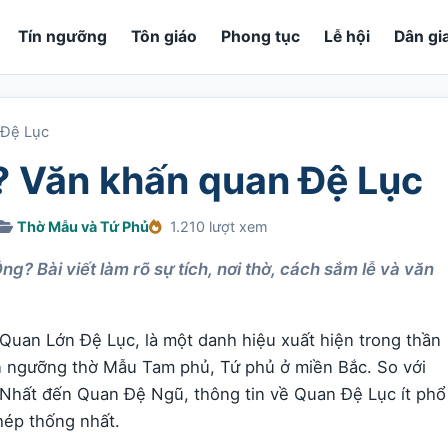
Tín ngưỡng
Tôn giáo
Phong tục
Lễ hội
Dân gi
 Đệ Lục
i? Văn khấn quan Đệ Lục
Thờ Mẫu và Tứ Phủ
1.210 lượt xem
g? Bài viết làm rõ sự tích, nơi thờ, cách sắm lễ và văn
Quan Lớn Đệ Lục, là một danh hiệu xuất hiện trong thần
n ngưỡng thờ Mẫu Tam phủ, Tứ phủ ở miền Bắc. So với
Nhất đến Quan Đệ Ngũ, thông tin về Quan Đệ Lục ít phổ
hép thống nhất.