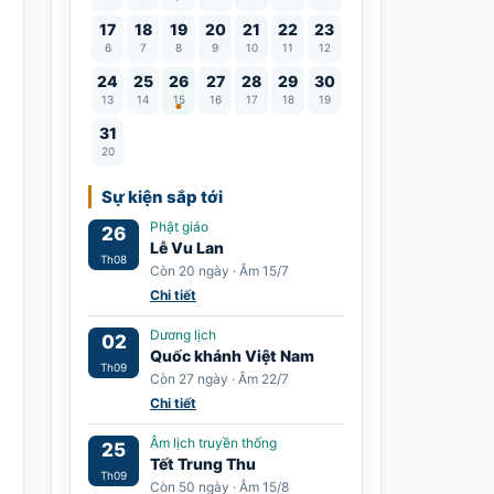
17
18
19
20
21
22
23
6
7
8
9
10
11
12
Lễ Vu Lan
24
25
26
27
28
29
30
13
14
15
16
17
18
19
31
20
Sự kiện sắp tới
Phật giáo
26
Lễ Vu Lan
Th08
Còn 20 ngày · Âm 15/7
Chi tiết
Dương lịch
02
Quốc khánh Việt Nam
Th09
Còn 27 ngày · Âm 22/7
Chi tiết
Âm lịch truyền thống
25
Tết Trung Thu
Th09
Còn 50 ngày · Âm 15/8