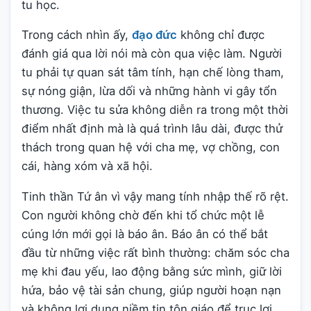
tu học.
Trong cách nhìn ấy,
đạo đức
không chỉ được
đánh giá qua lời nói mà còn qua việc làm. Người
tu phải tự quan sát tâm tính, hạn chế lòng tham,
sự nóng giận, lừa dối và những hành vi gây tổn
thương. Việc tu sửa không diễn ra trong một thời
điểm nhất định mà là quá trình lâu dài, được thử
thách trong quan hệ với cha mẹ, vợ chồng, con
cái, hàng xóm và xã hội.
Tinh thần Tứ ân vì vậy mang tính nhập thế rõ rệt.
Con người không chờ đến khi tổ chức một lễ
cúng lớn mới gọi là báo ân. Báo ân có thể bắt
đầu từ những việc rất bình thường: chăm sóc cha
mẹ khi đau yếu, lao động bằng sức mình, giữ lời
hứa, bảo vệ tài sản chung, giúp người hoạn nạn
và không lợi dụng niềm tin tôn giáo để trục lợi.