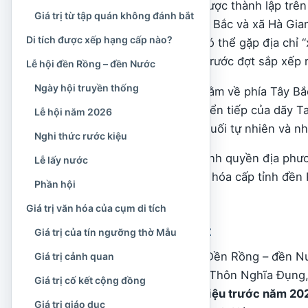
Xã Hà Long hiện nay được thành lập trên 
Giá trị từ tập quán không đánh bắt
thị trấn Hà Long, xã Hà Bắc và xã Hà Giang
Di tích được xếp hạng cấp nào?
chỉ dẫn cũ, du khách có thể gặp địa chỉ 
cách ghi theo địa giới trước đợt sắp xếp
Lễ hội đền Rồng – đền Nước
Ngày hội truyền thống
Khu vực Nghĩa Đụng nằm về phía Tây Bắc 
thuộc không gian chuyển tiếp của dãy Tam
Lễ hội năm 2026
đá, rừng cây, các khe suối tự nhiên và 
Nghi thức rước kiệu
Theo thông tin của chính quyền địa phươ
Lễ lấy nước
Khu di tích lịch sử, văn hóa cấp tỉnh đề
Phần hội
Thanh Hóa.
Giá trị văn hóa của cụm di tích
Thông tin khái quát
Giá trị của tín ngưỡng thờ Mẫu
Tên thường gọi:
Đền Rồng – đền N
Giá trị cảnh quan
Địa chỉ hiện nay:
Thôn Nghĩa Đụng, 
Giá trị cố kết cộng đồng
Địa chỉ trong tài liệu trước năm 20
Giá trị giáo dục