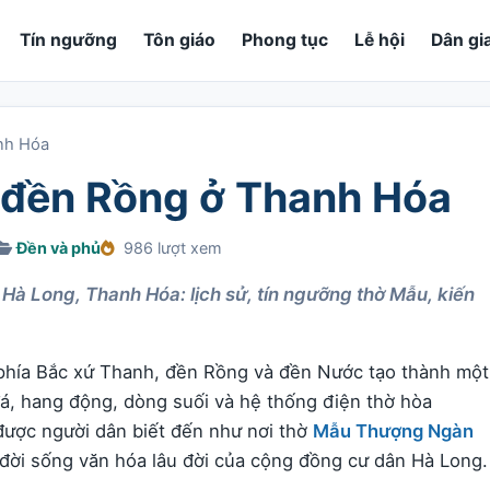
Tín ngưỡng
Tôn giáo
Phong tục
Lễ hội
Dân gi
anh Hóa
, đền Rồng ở Thanh Hóa
Đền và phủ
986 lượt xem
à Long, Thanh Hóa: lịch sử, tín ngưỡng thờ Mẫu, kiến
phía Bắc xứ Thanh, đền Rồng và đền Nước tạo thành một
đá, hang động, dòng suối và hệ thống điện thờ hòa
được người dân biết đến như nơi thờ
Mẫu Thượng Ngàn
đời sống văn hóa lâu đời của cộng đồng cư dân Hà Long.