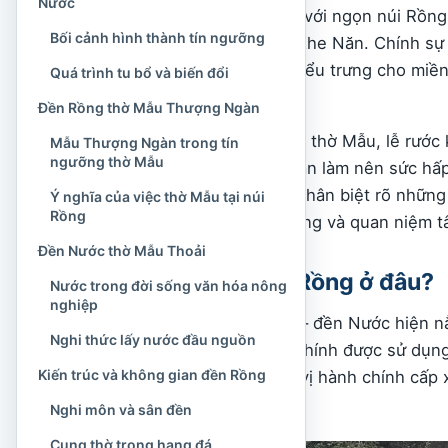
Nước
Tên gọi đền Rồng gắn với ngọn núi Rồng
Bối cảnh hình thành tín ngưỡng
nguồn của dòng suối Khe Năn. Chính sự t
cụm di tích: một bên biểu trưng cho miền
Quá trình tu bổ và biến đổi
đời sống nông nghiệp.
Đền Rồng thờ Mẫu Thượng Ngàn
Cùng với các nghi thức thờ Mẫu, lễ rước
Mẫu Thượng Ngàn trong tín
ngưỡng thờ Mẫu
ngôi đền cũng góp phần làm nên sức hấp 
Nước, đền Rồng, cần phân biệt rõ những 
Ý nghĩa của việc thờ Mẫu tại núi
Rồng
thuyết, ký ức địa phương và quan niệm tâ
Đền Nước thờ Mẫu Thoải
Đền Nước, đền Rồng ở đâu?
Nước trong đời sống văn hóa nông
nghiệp
Cụm di tích đền Rồng – đền Nước hiện n
Nghi thức lấy nước đầu nguồn
Đây là địa danh hành chính được sử dụng
Kiến trúc và không gian đền Rồng
hoạt động và các đơn vị hành chính cấp 
1/7/2025.
Nghi môn và sân đền
Cung thờ trong hang đá