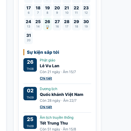
17
18
19
20
21
22
23
6
7
8
9
10
11
12
Lễ Vu Lan
24
25
26
27
28
29
30
13
14
15
16
17
18
19
31
20
Sự kiện sắp tới
Phật giáo
26
Lễ Vu Lan
Th08
Còn 21 ngày · Âm 15/7
Chi tiết
Dương lịch
02
Quốc khánh Việt Nam
Th09
Còn 28 ngày · Âm 22/7
Chi tiết
Âm lịch truyền thống
25
Tết Trung Thu
Th09
Còn 51 ngày · Âm 15/8