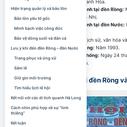
Hà Trung, tỉnh Thanh Hóa.
Hiện trạng quản lý và bảo tồn
Đối tượng thờ chính tại đền Rồng:
M
Mẫu hoặc Mẫu Đệ Nhị.
Bảo tồn yếu tố gốc
Đối tượng thờ chính tại đền Nước:
Minh bạch việc công đức
Mẫu Đệ Tam
.
Bảo vệ dòng suối và đàn cá
Loại hình:
Di tích lịch sử, văn hóa v
Thời điểm xếp hạng:
Năm 1993.
Lưu ý khi đến đền Rồng – đền Nước
Ngày hội truyền thống:
Ngày 24 thán
Trang phục và ứng xử
đổi theo từng năm.
Sắm lễ
Giữ gìn môi trường
Vì sao có tên gọi đền Rồng 
Tìm hiểu lịch lễ hội
Kết nối với các di tích quanh Hà Long
Cách nhìn phù hợp về sự “linh
thiêng”
Kết luận