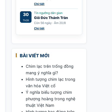
Chi tiết
Tín ngưỡng dân gian
30
Giỗ Đức Thánh Trần
Th09
Còn 56 ngày · Âm 20/8
Chi tiết
BÀI VIẾT MỚI
Chim lạc trên trống đồng
mang ý nghĩa gì?
Hình tượng chim lạc trong
văn hóa Việt cổ
Ý nghĩa biểu tượng chim
phượng hoàng trong nghệ
thuật Việt Nam
Hình tượng hạc đứng trên