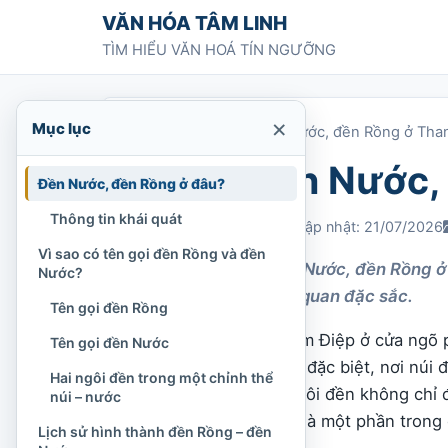
Chuyển tới nội dung
VĂN HÓA TÂM LINH
TÌM HIỂU VĂN HOÁ TÍN NGƯỠNG
×
Mục lục
Trang chủ
»
Di tích đền Nước, đền Rồng ở Th
Di tích đền Nước
Đền Nước, đền Rồng ở đâu?
Thông tin khái quát
Chi Tran
16/07/2021
Cập nhật: 21/07/2026
Vì sao có tên gọi đền Rồng và đền
Khám phá cụm đền Nước, đền Rồng ở H
Nước?
trúc, lễ hội và cảnh quan đặc sắc.
Tên gọi đền Rồng
Nằm dưới chân dãy Tam Điệp ở cửa ngõ 
Tên gọi đền Nước
không gian tín ngưỡng đặc biệt, nơi núi 
Hai ngôi đền trong một chỉnh thể
quyện với nhau. Hai ngôi đền không chỉ 
núi – nước
và Mẫu Thoải, mà còn là một phần trong 
Lịch sử hình thành đền Rồng – đền