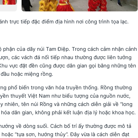
nh trực tiếp đặc điểm địa hình nơi công trình tọa lạc.
ộ phận của dãy núi Tam Điệp. Trong cách cảm nhận cảnh
ượn, các vách đá nối tiếp nhau thường được liên tưởng
 Khu vực đặt đền cũng được dân gian gọi bằng những tên
 đầu hoặc miệng rồng.
ượng phổ biến trong văn hóa truyền thống. Rồng thường
truyền thuyết Việt Nam như biểu tượng của nguồn nước,
y nhiên, tên núi Rồng và những cách diễn giải về “long
óa dân gian, không phải kết luận địa lý hoặc khoa học.
 hướng về dòng suối. Cách bố trí ấy thường được mô tả
 hoặc “tựa sơn, hướng thủy”. Đây vừa là cách diễn đạt