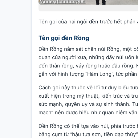
Tên gọi của hai ngôi đền trước hết phản á
Tên gọi đền Rồng
Đền Rồng nằm sát chân núi Rồng, một b
quan của người xưa, những dãy núi uốn l
đến thân rồng, vảy rồng hoặc đầu rồng.
gắn với hình tượng “Hàm Long”, tức phần
Cách gọi này thuộc về lối tư duy biểu t
xuất hiện trong mỹ thuật, kiến trúc và 
sức mạnh, quyền uy và sự sinh thành. Tu
mạch” nên được hiểu như quan niệm văn h
Đền Rồng có thế tựa vào núi, phía trước
bằng cụm từ “hậu tựa sơn, tiền đạp thủy”