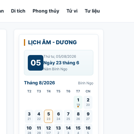
an
Di tích
Phong thủy
Tử vi
Tư liệu
LỊCH ÂM - DƯƠNG
Thứ tư, 05/08/2026
05
Ngày 23 tháng 6
Năm Bính Ngọ
Tháng 8/2026
Bính Ngọ
T2
T3
T4
T5
T6
T7
CN
Vía Quán Thế Âm thành đạo
1
2
19
20
3
4
5
6
7
8
9
21
22
23
24
25
26
27
10
11
12
13
14
15
16
28
29
1/7
2
3
4
5