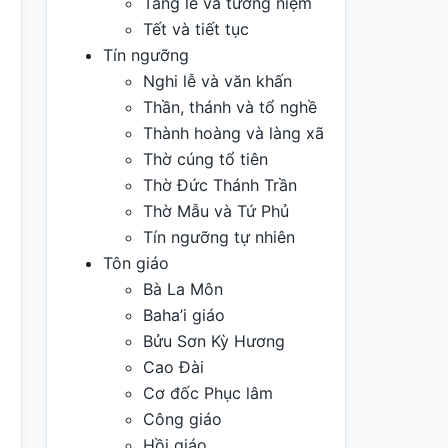
Tang lễ và tưởng niệm
Tết và tiết tục
Tín ngưỡng
Nghi lễ và văn khấn
Thần, thánh và tổ nghề
Thành hoàng và làng xã
Thờ cúng tổ tiên
Thờ Đức Thánh Trần
Thờ Mẫu và Tứ Phủ
Tín ngưỡng tự nhiên
Tôn giáo
Bà La Môn
Baha’i giáo
Bửu Sơn Kỳ Hương
Cao Đài
Cơ đốc Phục lâm
Công giáo
Hồi giáo