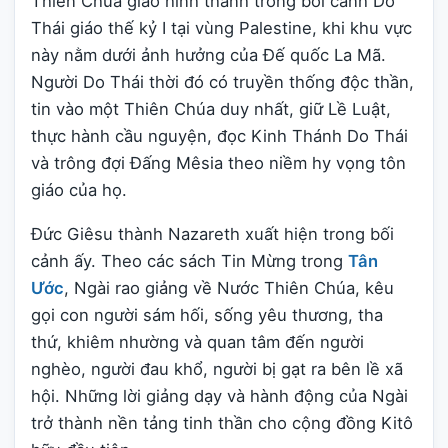
Thiên Chúa giáo hình thành trong bối cảnh Do
Thái giáo thế kỷ I tại vùng Palestine, khi khu vực
này nằm dưới ảnh hưởng của Đế quốc La Mã.
Người Do Thái thời đó có truyền thống độc thần,
tin vào một Thiên Chúa duy nhất, giữ Lề Luật,
thực hành cầu nguyện, đọc Kinh Thánh Do Thái
và trông đợi Đấng Mêsia theo niềm hy vọng tôn
giáo của họ.
Đức Giêsu thành Nazareth xuất hiện trong bối
cảnh ấy. Theo các sách Tin Mừng trong
Tân
Ước
, Ngài rao giảng về Nước Thiên Chúa, kêu
gọi con người sám hối, sống yêu thương, tha
thứ, khiêm nhường và quan tâm đến người
nghèo, người đau khổ, người bị gạt ra bên lề xã
hội. Những lời giảng dạy và hành động của Ngài
trở thành nền tảng tinh thần cho cộng đồng Kitô