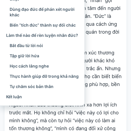
và “đức”. Trong cách hiểu gần gũi, “nhân” gợi
đến lòng thương người, biết quan tâm đến người
Dùng đạo đức để phán xét người
khác
khác và không sống chỉ vì bản thân. “Đức” là
phẩm chất tốt đẹp được thể hiện qua cách ứng
Biến “tích đức” thành sự đổi chác
xử, lời nói, hành động và sự nhất quán trong đời
Làm thế nào để rèn luyện nhân đức?
sống.
Bắt đầu từ lời nói
Vì vậy, nhân đức không chỉ là cảm xúc thương
Tập giữ lời hứa
cảm nhất thời. Một người thấy người khác khó
Học cách lắng nghe
khăn rồi xúc động có thể có lòng trắc ẩn. Nhưng
để trở thành người có nhân đức, họ cần biết biến
Thực hành giúp đỡ trong khả năng
sự cảm thông ấy thành hành động phù hợp, bền
Tự chăm sóc bản thân
bỉ và có trách nhiệm.
Kết luận
Người nhân đức thường biết nhìn xa hơn lợi ích
trước mắt. Họ không chỉ hỏi “việc này có lợi cho
mình không”, mà còn tự hỏi “việc này có làm ai
tổn thương không”, “mình có đang đối xử công