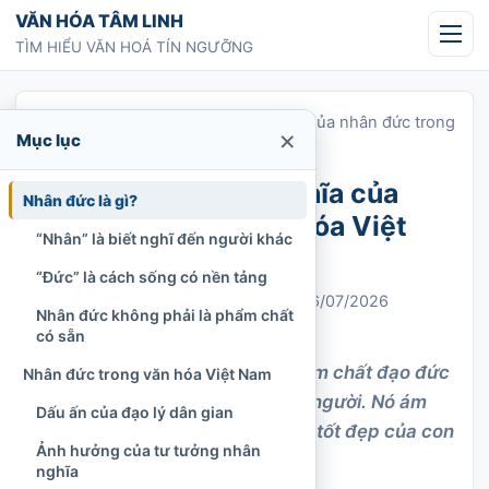
Chuyển tới nội dung
VĂN HÓA TÂM LINH
TÌM HIỂU VĂN HOÁ TÍN NGƯỠNG
Trang chủ
»
Nhân đức là gì? Ý nghĩa của nhân đức trong
×
Mục lục
văn hóa Việt Nam
Nhân đức là gì? Ý nghĩa của
Nhân đức là gì?
nhân đức trong văn hóa Việt
“Nhân” là biết nghĩ đến người khác
Nam
“Đức” là cách sống có nền tảng
Chi Tran
25/03/2023
Cập nhật: 06/07/2026
Nhân đức không phải là phẩm chất
Tư liệu
1.134 lượt xem
có sẵn
Nhân đức là khái niệm về phẩm chất đạo đức
Nhân đức trong văn hóa Việt Nam
và hành vi đúng đắn của con người. Nó ám
Dấu ấn của đạo lý dân gian
chỉ đến những giá trị đạo đức tốt đẹp của con
Ảnh hưởng của tư tưởng nhân
người.
nghĩa