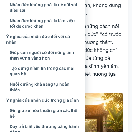
Nhân đức không phải là dễ dãi với
khăn; hoặc cách ai đó giữ bình tĩnh, không dùng
điều sai
lời cay nghiệt khi xảy ra bất đồng.
Nhân đức không phải là làm việc
Văn hóa Việt Nam từ lâu đề cao những cách nói
tốt để được khen
như “ở hiền”, “ăn ở có nhân”, “tích đức”, “có trước
Ý nghĩa của nhân đức đối với cá
có sau”, “thương người như thể thương thân”.
nhân
Những lời dạy ấy cho thấy nhân đức không chỉ
Giúp con người có đời sống tinh
được nhìn như phẩm chất riêng của từng cá
thần vững vàng hơn
nhân, mà còn là nền tảng giúp gia đình yên ấm,
Tạo dựng niềm tin trong các mối
xóm làng gắn bó và cộng đồng biết nương tựa
quan hệ
vào nhau.
Nuôi dưỡng khả năng tự hoàn
thiện
Ý nghĩa của nhân đức trong gia đình
Gìn giữ sự hòa thuận giữa các thế
hệ
Dạy trẻ biết yêu thương bằng hành
động