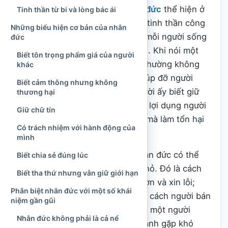
Nhân đức là một phẩm chất
đạo đức
thể hiện ở
Tinh thần từ bi và lòng bác ái
lòng thương người, sự biết điều, tinh thần công
Những biểu hiện cơ bản của nhân
bằng và trách nhiệm trong cách mỗi người sống
đức
với gia đình, cộng đồng và xã hội. Khi nói một
Biết tôn trọng phẩm giá của người
người “có nhân đức”, người Việt thường không
khác
chỉ khen họ hiền lành hay hay giúp đỡ người
Biết cảm thông nhưng không
khác, mà còn nhắc đến cách người ấy biết giữ
thương hại
lời, cư xử có trước có sau, không lợi dụng người
Giữ chữ tín
yếu thế và không vì lợi ích riêng mà làm tổn hại
Có trách nhiệm với hành động của
người khác.
mình
Trong đời sống thường ngày, nhân đức có thể
Biết chia sẻ đúng lúc
hiện diện trong những việc rất nhỏ. Đó là cách
Biết tha thứ nhưng vẫn giữ giới hạn
cha mẹ dạy con biết nói lời cảm ơn và xin lỗi;
Phân biệt nhân đức với một số khái
cách người anh nhường nhịn em; cách người bán
niệm gần gũi
hàng không gian dối khách; cách một người
Nhân đức không phải là cả nể
hàng xóm giúp đỡ khi nhà bên cạnh gặp khó