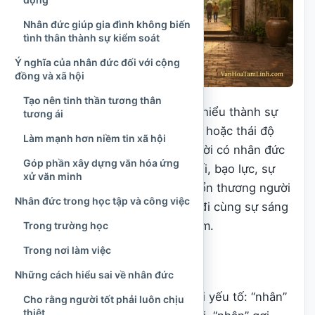
Nhân đức giúp gia đình không biến
tình thân thành sự kiểm soát
Ý nghĩa của nhân đức đối với cộng
đồng và xã hội
Tạo nên tinh thần tương thân
Tuy vậy, nhân đức không nên bị hiểu thành sự
tương ái
nhẫn nhịn vô điều kiện, sự cả nể hoặc thái độ
Làm mạnh hơn niềm tin xã hội
dung túng cho điều sai. Một người có nhân đức
Góp phần xây dựng văn hóa ứng
vẫn cần biết nói không với lừa dối, bạo lực, sự
xử văn minh
bất công và những hành vi làm tổn thương người
Nhân đức trong học tập và công việc
khác. Lòng tốt chỉ bền vững khi đi cùng sự sáng
suốt, lòng tự trọng và trách nhiệm.
Trong trường học
Trong nơi làm việc
Nhân đức là gì?
Những cách hiểu sai về nhân đức
“Nhân đức” là sự kết hợp giữa hai yếu tố: “nhân”
Cho rằng người tốt phải luôn chịu
thiệt