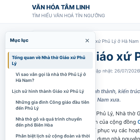
Chuyển tới nội dung
VĂN HÓA TÂM LINH
TÌM HIỂU VĂN HOÁ TÍN NGƯỠNG
×
Mục lục
Trang chủ
»
Nhà thờ Giáo xứ Phủ Lý ở Hà Nam
Nhà thờ Giáo xứ 
Tổng quan về Nhà thờ Giáo xứ Phủ
Lý
Chi Tran
15/07/2022
Cập nhật: 26/07/2026
Vì sao vẫn gọi là nhà thờ Phủ Lý ở
892 lượt xem
Hà Nam?
Khám phá lịch sử hình thành, kiến trúc
Lịch sử hình thành Giáo xứ Phủ Lý
xứ Phủ Lý ở vùng Hà Nam xưa.
Những gia đình Công giáo đầu tiên
đến Phủ Lý
Giữa không gian đô thị Phủ Lý, Nhà thờ G
Nhà thờ gỗ và quá trình chuyển
hình thành và phát triển của cộng đồng
đến phố Biên Hòa
thánh đường không chỉ phục vụ các hoạt
Phân biệt lịch sử cộng đoàn và thời
dân
đã đến lập nghiệp, dựng nhà nguyện, 