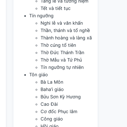
Tang lễ và tưởng niệm
Tết và tiết tục
Tín ngưỡng
Nghi lễ và văn khấn
Thần, thánh và tổ nghề
Thành hoàng và làng xã
Thờ cúng tổ tiên
Thờ Đức Thánh Trần
Thờ Mẫu và Tứ Phủ
Tín ngưỡng tự nhiên
Tôn giáo
Bà La Môn
Baha’i giáo
Bửu Sơn Kỳ Hương
Cao Đài
Cơ đốc Phục lâm
Công giáo
Hồi giáo