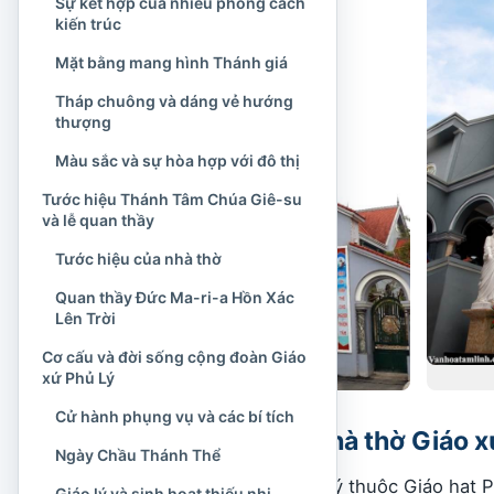
Sự kết hợp của nhiều phong cách
kiến trúc
Mặt bằng mang hình Thánh giá
Tháp chuông và dáng vẻ hướng
thượng
Màu sắc và sự hòa hợp với đô thị
Tước hiệu Thánh Tâm Chúa Giê-su
và lễ quan thầy
Tước hiệu của nhà thờ
Quan thầy Đức Ma-ri-a Hồn Xác
Lên Trời
Cơ cấu và đời sống cộng đoàn Giáo
xứ Phủ Lý
Cử hành phụng vụ và các bí tích
Tổng quan về Nhà thờ Giáo x
Ngày Chầu Thánh Thể
Nhà thờ Giáo xứ Phủ Lý thuộc Giáo hạt P
Giáo lý và sinh hoạt thiếu nhi