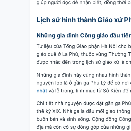
giúp người đọc dễ nhận biết, đồng thời 
Lịch sử hình thành Giáo xứ P
Những gia đình Công giáo đầu tiê
Tư liệu của Tổng Giáo phận Hà Nội cho b
giáo quê ở La Phù, thuộc vùng Thường Tí
được nhắc đến trong lịch sử giáo xứ là c
Những gia đình này cùng nhau hình thà
nguyện lợp lá ở gần ga Phủ Lý để có nơi
nhật
và lễ trọng, linh mục từ Sở Kiện đế
Chi tiết nhà nguyện được đặt gần ga Phủ
thế kỷ XIX. Nhà ga là đầu mối giao thông
buôn bán và sinh sống. Cộng đồng Công g
địa mà còn có sự đóng góp của những gia