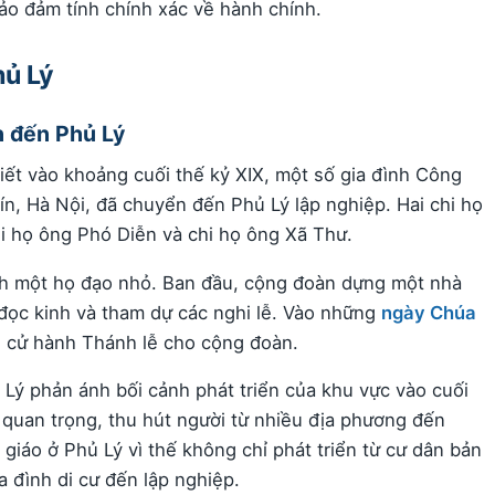
bảo đảm tính chính xác về hành chính.
hủ Lý
n đến Phủ Lý
iết vào khoảng cuối thế kỷ XIX, một số gia đình Công
n, Hà Nội, đã chuyển đến Phủ Lý lập nghiệp. Hai chi họ
hi họ ông Phó Diễn và chi họ ông Xã Thư.
nh một họ đạo nhỏ. Ban đầu, cộng đoàn dựng một nhà
 đọc kinh và tham dự các nghi lễ. Vào những
ngày Chúa
n cử hành Thánh lễ cho cộng đoàn.
 Lý phản ánh bối cảnh phát triển của khu vực vào cuối
 quan trọng, thu hút người từ nhiều địa phương đến
iáo ở Phủ Lý vì thế không chỉ phát triển từ cư dân bản
 đình di cư đến lập nghiệp.