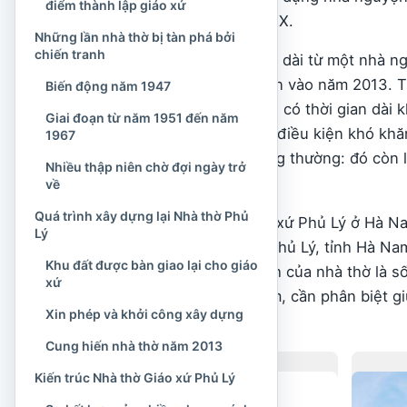
điểm thành lập giáo xứ
biến động của thế kỷ XX.
Những lần nhà thờ bị tàn phá bởi
chiến tranh
Lịch sử của giáo xứ trải dài từ một nhà 
nhà thờ được cung hiến vào năm 2013. Tr
Biến động năm 1947
chiến tranh, cộng đoàn có thời gian dài
Giai đoạn từ năm 1951 đến năm
sinh hoạt trong những điều kiện khó khă
1967
kiến trúc tôn giáo thông thường: đó còn l
Nhiều thập niên chờ đợi ngày trở
nhiều thế hệ.
về
Quá trình xây dựng lại Nhà thờ Phủ
Tên gọi “Nhà thờ Giáo xứ Phủ Lý ở Hà Na
Lý
nằm trong thành phố Phủ Lý, tỉnh Hà Nam
Khu đất được bàn giao lại cho giáo
2025, địa chỉ hiện hành của nhà thờ là s
xứ
tìm hiểu hoặc đến thăm, cần phân biệt gi
Xin phép và khởi công xây dựng
tại.
Cung hiến nhà thờ năm 2013
Kiến trúc Nhà thờ Giáo xứ Phủ Lý