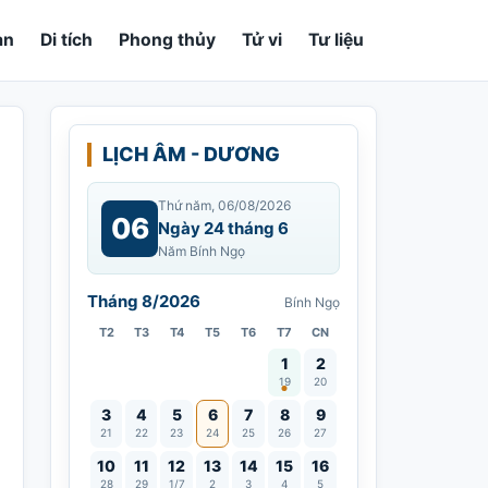
an
Di tích
Phong thủy
Tử vi
Tư liệu
LỊCH ÂM - DƯƠNG
Thứ năm, 06/08/2026
06
Ngày 24 tháng 6
Năm Bính Ngọ
Tháng 8/2026
Bính Ngọ
T2
T3
T4
T5
T6
T7
CN
Vía Quán Thế Âm thành đạo
1
2
19
20
3
4
5
6
7
8
9
21
22
23
24
25
26
27
10
11
12
13
14
15
16
28
29
1/7
2
3
4
5