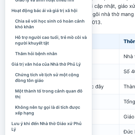
Tổng Giáo phận Hà Nội cập nhật, giáo xứ 
Hoạt động bác ái và giá trị xã hội
vào ngày 15 tháng 8. Ngôi nhà thờ man
Chia sẻ với học sinh có hoàn cảnh
ngày 23 tháng 1 năm 2013.
khó khăn
Hỗ trợ người cao tuổi, trẻ mồ côi và
Nội dung
Thôn
người khuyết tật
Thăm hỏi bệnh nhân
Tên gọi
Nhà 
Giá trị văn hóa của Nhà thờ Phủ Lý
Địa chỉ hiện tại
Số 4
Chứng tích về lịch sử một cộng
đồng tôn giáo
Địa chỉ quen gọi trước đây
Thàn
Một thành tố trong cảnh quan đô
thị
Giáo phận
Tổng
Không nên tự gọi là di tích được
xếp hạng
Giáo hạt
Giáo
Lưu ý khi đến Nhà thờ Giáo xứ Phủ
Lý
Quan thầy giáo xứ
Đức 