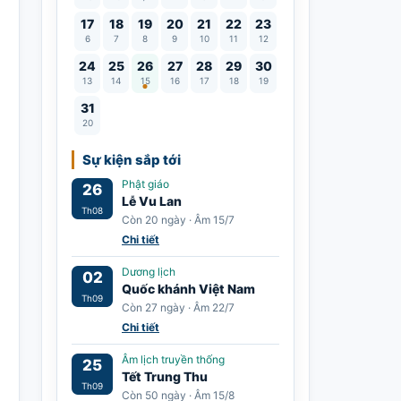
17
18
19
20
21
22
23
6
7
8
9
10
11
12
Lễ Vu Lan
24
25
26
27
28
29
30
13
14
15
16
17
18
19
31
20
Sự kiện sắp tới
Phật giáo
26
Lễ Vu Lan
Th08
Còn 20 ngày · Âm 15/7
Chi tiết
Dương lịch
02
Quốc khánh Việt Nam
Th09
Còn 27 ngày · Âm 22/7
Chi tiết
Âm lịch truyền thống
25
Tết Trung Thu
Th09
Còn 50 ngày · Âm 15/8