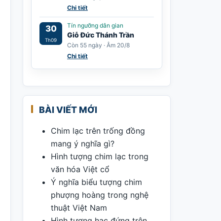
Chi tiết
Tín ngưỡng dân gian
30
Giỗ Đức Thánh Trần
Th09
Còn 55 ngày · Âm 20/8
Chi tiết
BÀI VIẾT MỚI
Chim lạc trên trống đồng
mang ý nghĩa gì?
Hình tượng chim lạc trong
văn hóa Việt cổ
Ý nghĩa biểu tượng chim
phượng hoàng trong nghệ
thuật Việt Nam
Hình tượng hạc đứng trên