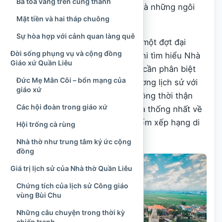
Ba tòa vàng trên cung thánh
lại gợi liên tưởng đến đình, đền và những ngôi
Mặt tiền và hai tháp chuông
nhà gỗ cổ truyền.
Sự hòa hợp với cảnh quan làng quê
Từ năm 2025, nhà thờ bước vào một đợt đại
Đời sống phụng vụ và cộng đồng
trùng tu có quy mô lớn. Vì vậy, khi tìm hiểu Nhà
Giáo xứ Quần Liêu
thờ Giáo xứ Quần Liêu hiện nay, cần phân biệt
Đức Mẹ Mân Côi – bổn mạng của
giữa kiến trúc của ngôi thánh đường lịch sử với
giáo xứ
công trình đang được tái thiết, đồng thời thận
Các hội đoàn trong giáo xứ
trọng trước những thông tin chưa thống nhất về
mốc thành lập giáo xứ và thời điểm xếp hạng di
Hội trống cà rùng
tích.
Nhà thờ như trung tâm ký ức cộng
đồng
Giá trị lịch sử của Nhà thờ Quần Liêu
Chứng tích của lịch sử Công giáo
vùng Bùi Chu
Những câu chuyện trong thời kỳ
chiến tranh