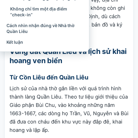
hành chính cập nhật của nhà thờ không còn ghi
Không chỉ tìm một địa điểm
“check-in”
huyện Nghĩa Hưng và tỉnh Nam Định, dù cách
gọi cũ vẫn phổ biến trong tư liệu, bản đồ và ký
Cách nhìn nhận đúng về Nhà thờ
Quần Liêu
ức địa phương.
Kết luận
Vùng đất Quần Liêu và lịch sử khai
hoang ven biển
Từ Cồn Liêu đến Quần Liêu
Lịch sử của nhà thờ gắn liền với quá trình hình
thành làng Quần Liêu. Theo tư liệu giới thiệu của
Giáo phận Bùi Chu, vào khoảng những năm
1663-1667, các dòng họ Trần, Vũ, Nguyễn và Bùi
đã đưa con cháu đến khu vực này đắp đê, khai
hoang và lập ấp.