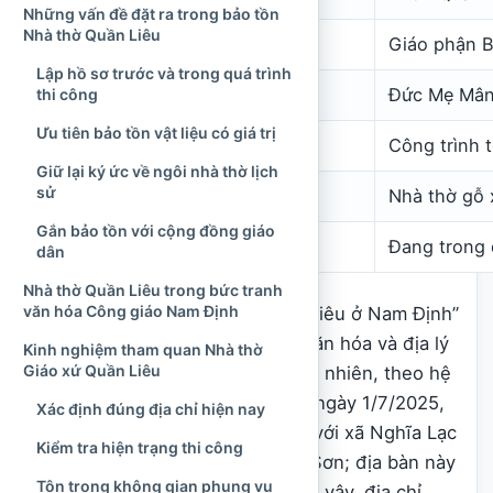
Những vấn đề đặt ra trong bảo tồn
Nhà thờ Quần Liêu
Giáo phận
Giáo phận B
Lập hồ sơ trước và trong quá trình
Bổn mạng giáo xứ
Đức Mẹ Mân
thi công
Ưu tiên bảo tồn vật liệu có giá trị
Loại hình
Công trình 
Giữ lại ký ức về ngôi nhà thờ lịch
sử
Công trình lịch sử
Nhà thờ gỗ 
Gắn bảo tồn với cộng đồng giáo
Hiện trạng năm 2026
Đang trong q
dân
Nhà thờ Quần Liêu trong bức tranh
văn hóa Công giáo Nam Định
Tên gọi “Nhà thờ Giáo xứ Quần Liêu ở Nam Định”
vẫn phù hợp khi nói về lịch sử, văn hóa và địa lý
Kinh nghiệm tham quan Nhà thờ
Giáo xứ Quần Liêu
truyền thống của công trình. Tuy nhiên, theo hệ
thống hành chính có hiệu lực từ ngày 1/7/2025,
Xác định đúng địa chỉ hiện nay
xã Nghĩa Sơn cũ được hợp nhất với xã Nghĩa Lạc
Kiểm tra hiện trạng thi công
nhưng tiếp tục mang tên Nghĩa Sơn; địa bàn này
Tôn trọng không gian phụng vụ
hiện thuộc tỉnh Ninh Bình mới. Vì vậy, địa chỉ