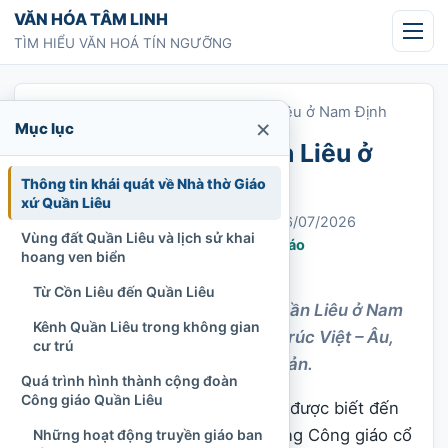
Chuyển tới nội dung
VĂN HÓA TÂM LINH
TÌM HIỂU VĂN HOÁ TÍN NGƯỠNG
Trang chủ
»
Nhà thờ Giáo xứ Quần Liêu ở Nam Định
×
Mục lục
Nhà thờ Giáo xứ Quần Liêu ở
Nam Định
Thông tin khái quát về Nhà thờ Giáo
xứ Quần Liêu
Chi Tran
22/06/2022
Cập nhật: 26/07/2026
Vùng đất Quần Liêu và lịch sử khai
Nhà thờ, thánh thất và cơ sở tôn giáo
hoang ven biển
1.150 lượt xem
Từ Cồn Liêu đến Quần Liêu
Khám phá Nhà thờ Giáo xứ Quần Liêu ở Nam
Kênh Quần Liêu trong không gian
Định, lịch sử hình thành, kiến trúc Việt – Âu,
cư trú
đời sống giáo xứ và giá trị di sản.
Quá trình hình thành cộng đoàn
Công giáo Quần Liêu
Nhà thờ Giáo xứ Quần Liêu từng được biết đến
như một trong những thánh đường Công giáo cổ
Những hoạt động truyền giáo ban