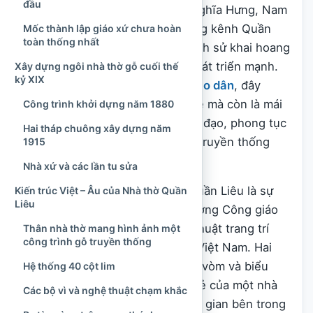
đầu
có kiến trúc đặc sắc của vùng Nghĩa Hưng, Nam
Định. Ngôi nhà thờ nằm bên dòng kênh Quần
Mốc thành lập giáo xứ chưa hoàn
toàn thống nhất
Liêu, giữa một vùng cư dân có lịch sử khai hoang
lâu đời và đời sống
Công giáo
phát triển mạnh.
Xây dựng ngôi nhà thờ gỗ cuối thế
kỷ XIX
Trong ký ức của nhiều thế hệ
giáo dân
, đây
không chỉ là nơi cử hành thánh lễ mà còn là mái
Công trình khởi dựng năm 1880
nhà chung, nơi lưu giữ lịch sử xứ đạo, phong tục
Hai tháp chuông xây dựng năm
cộng đồng và dấu ấn nghề mộc truyền thống
1915
của đồng bằng Bắc Bộ.
Nhà xứ và các lần tu sửa
Điểm đáng chú ý của Nhà thờ Quần Liêu là sự
Kiến trúc Việt – Âu của Nhà thờ Quần
Liêu
kết hợp giữa hình thức thánh đường Công giáo
với kết cấu gỗ, hệ mái và nghệ thuật trang trí
Thân nhà thờ mang hình ảnh một
công trình gỗ truyền thống
mang nhiều đặc trưng kiến trúc Việt Nam. Hai
tháp chuông ở mặt tiền, các cửa vòm và biểu
Hệ thống 40 cột lim
tượng Công giáo tạo nên dáng vẻ của một nhà
Các bộ vì và nghệ thuật chạm khắc
thờ phương Tây; trong khi không gian bên trong