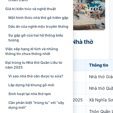
Giá trị kiến trúc và nghệ thuật
Một hình thức nhà thờ gỗ hiếm gặp
Dấu ấn của nghề mộc truyền thống
Sự gặp gỡ của hai hệ thống biểu
tượng
Thông tin khái quát về Nhà thờ
Giáo xứ Quần Liêu
Việc xếp hạng di tích và những
thông tin chưa thống nhất
Đại trùng tu Nhà thờ Quần Liêu từ
Nội dung
Thông tin
năm 2025
Vì sao nhà thờ cần được tu sửa?
Tên gọi
Nhà thờ Giá
Lắp dựng hệ khung gỗ mới
Tên thường gọi
Nhà thờ Quầ
Sinh hoạt tại nhà thờ tạm
Địa điểm quen dùng trước năm 2025
Xã Nghĩa Sơ
Cần phân biệt “trùng tu” với “xây
dựng mới”
Địa chỉ hành chính hiện nay
Thôn Quần L