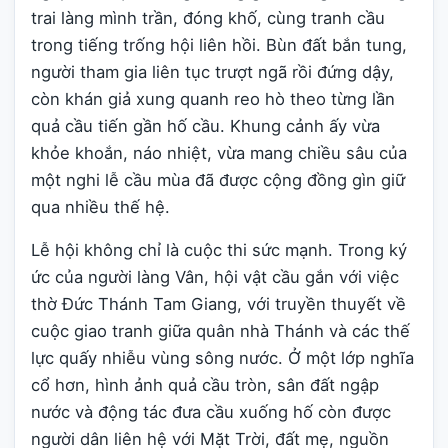
trai làng mình trần, đóng khố, cùng tranh cầu
trong tiếng trống hội liên hồi. Bùn đất bắn tung,
người tham gia liên tục trượt ngã rồi đứng dậy,
còn khán giả xung quanh reo hò theo từng lần
quả cầu tiến gần hố cầu. Khung cảnh ấy vừa
khỏe khoắn, náo nhiệt, vừa mang chiều sâu của
một nghi lễ cầu mùa đã được cộng đồng gìn giữ
qua nhiều thế hệ.
Lễ hội không chỉ là cuộc thi sức mạnh. Trong ký
ức của người làng Vân, hội vật cầu gắn với việc
thờ Đức Thánh Tam Giang, với truyền thuyết về
cuộc giao tranh giữa quân nhà Thánh và các thế
lực quấy nhiễu vùng sông nước. Ở một lớp nghĩa
cổ hơn, hình ảnh quả cầu tròn, sân đất ngập
nước và động tác đưa cầu xuống hố còn được
người dân liên hệ với Mặt Trời, đất mẹ, nguồn