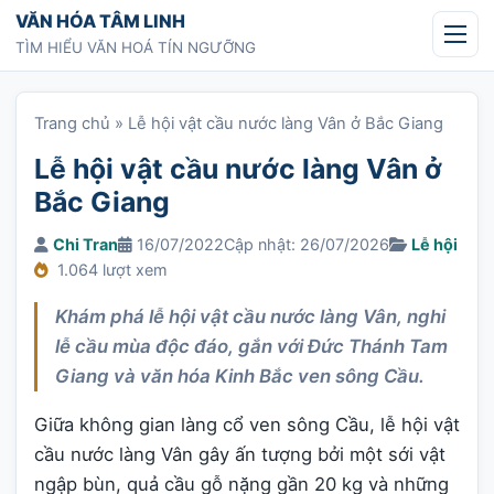
Chuyển tới nội dung
VĂN HÓA TÂM LINH
TÌM HIỂU VĂN HOÁ TÍN NGƯỠNG
Trang chủ
»
Lễ hội vật cầu nước làng Vân ở Bắc Giang
Lễ hội vật cầu nước làng Vân ở
Bắc Giang
Chi Tran
16/07/2022
Cập nhật: 26/07/2026
Lễ hội
1.064 lượt xem
Khám phá lễ hội vật cầu nước làng Vân, nghi
lễ cầu mùa độc đáo, gắn với Đức Thánh Tam
Giang và văn hóa Kinh Bắc ven sông Cầu.
Giữa không gian làng cổ ven sông Cầu, lễ hội vật
cầu nước làng Vân gây ấn tượng bởi một sới vật
ngập bùn, quả cầu gỗ nặng gần 20 kg và những