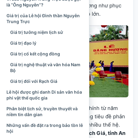
là “Ông Nguyễn”?
nguyện phục vụ khách thập phương như phục
vụ người thân trong một ngày giỗ lớn.
Giá trị của Lễ hội Đình thần Nguyễn
Trung Trực
Giá trị tưởng niệm lịch sử
Giá trị đạo lý
Giá trị cố kết cộng đồng
Giá trị nghệ thuật và văn hóa Nam
Bộ
Giá trị đối với Rạch Giá
Lễ hội được ghi danh Di sản văn hóa
phi vật thể quốc gia
Do có sự thay đổi địa giới hành chính từ năm
Phân biệt lịch sử, truyền thuyết và
niềm tin dân gian
2025, tên gọi “ở Kiên Giang” trong tiêu đề phản
ánh địa danh đã quen thuộc với nhiều thế hệ.
Những vấn đề đặt ra trong bảo tồn lễ
hội
Hiện nay, đình thuộc
phường Rạch Giá, tỉnh An