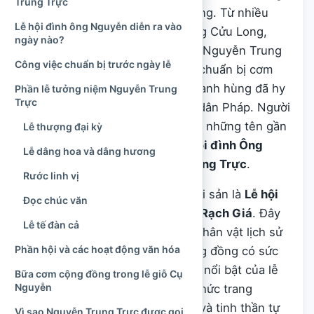
Trung Trực
gian Rạch Giá trở nên khác thường. Từ nhiều
Lễ hội đình ông Nguyễn diễn ra vào
tỉnh, thành vùng Đồng bằng sông Cửu Long,
ngày nào?
từng đoàn người tìm về đình thờ Nguyễn Trung
Công việc chuẩn bị trước ngày lễ
Trực để dâng hương, góp công, chuẩn bị cơm
nước và cùng tưởng niệm người anh hùng đã hy
Phần lễ tưởng niệm Nguyễn Trung
Trực
sinh trong buổi đầu chống thực dân Pháp. Người
dân thường gọi sự kiện này bằng những tên gần
Lễ thượng đại kỳ
gũi như
Lễ giỗ Cụ Nguyễn
,
Lễ hội đình Ông
Lễ dâng hoa và dâng hương
Nguyễn
hoặc
Lễ hội Nguyễn Trung Trực
.
Rước linh vị
Tên gọi chính thức trong hồ sơ di sản là
Lễ hội
Đọc chúc văn
Đình thần Nguyễn Trung Trực – Rạch Giá
. Đây
Lễ tế đàn cả
không chỉ là một lễ tưởng niệm nhân vật lịch sử
Phần hội và các hoạt động văn hóa
mà còn là sinh hoạt văn hóa cộng đồng có sức
lan tỏa rộng lớn ở Nam Bộ. Điểm nổi bật của lễ
Bữa cơm cộng đồng trong lễ giỗ Cụ
Nguyễn
hội nằm ở sự kết hợp giữa nghi thức trang
nghiêm, ký ức chống ngoại xâm và tinh thần tự
Vì sao Nguyễn Trung Trực được gọi