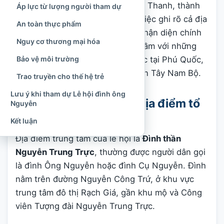
Giang
; trước đây là phường Vĩnh Thanh, thành
Áp lực từ lượng người tham dự
phố Rạch Giá, tỉnh Kiên Giang. Việc ghi rõ cả địa
An toàn thực phẩm
danh cũ và mới giúp người đọc nhận diện chính
Nguy cơ thương mại hóa
xác địa điểm, đồng thời tránh nhầm với những
Bảo vệ môi trường
đền, đình thờ Nguyễn Trung Trực tại Phú Quốc,
Long An và nhiều nơi khác ở miền Tây Nam Bộ.
Trao truyền cho thế hệ trẻ
Lưu ý khi tham dự Lễ hội đình ông
Tên gọi chính thức và địa điểm tổ
Nguyễn
chức lễ hội
Kết luận
Địa điểm trung tâm của lễ hội là
Đình thần
Nguyễn Trung Trực
, thường được người dân gọi
là đình Ông Nguyễn hoặc đình Cụ Nguyễn. Đình
nằm trên đường Nguyễn Công Trứ, ở khu vực
trung tâm đô thị Rạch Giá, gần khu mộ và Công
viên Tượng đài Nguyễn Trung Trực.