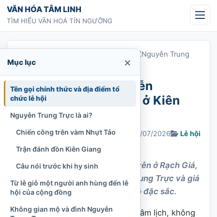
Chuyển tới nội dung
VĂN HÓA TÂM LINH
TÌM HIỂU VĂN HOÁ TÍN NGƯỠNG
Trang chủ
»
Lễ hội đình ông Nguyễn (Nguyễn Trung
×
Mục lục
Trực) ở Kiên Giang
Lễ hội đình ông Nguyễn
Tên gọi chính thức và địa điểm tổ
(Nguyễn Trung Trực) ở Kiên
chức lễ hội
Giang
Nguyễn Trung Trực là ai?
Chiến công trên vàm Nhựt Tảo
Chi Tran
20/12/2022
Cập nhật: 21/07/2026
Lễ hội
1.434 lượt xem
Trận đánh đồn Kiên Giang
Tìm hiểu Lễ hội đình ông Nguyễn ở Rạch Giá,
Câu nói trước khi hy sinh
nghi lễ tưởng niệm Nguyễn Trung Trực và giá
Từ lễ giỗ một người anh hùng đến lễ
trị văn hóa cộng đồng Nam Bộ đặc sắc.
hội của cộng đồng
Không gian mộ và đình Nguyễn
Vào những ngày cuối tháng Tám âm lịch, không