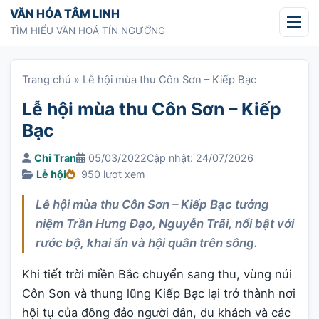
Chuyển tới nội dung
VĂN HÓA TÂM LINH
TÌM HIỂU VĂN HOÁ TÍN NGƯỠNG
Trang chủ
»
Lễ hội mùa thu Côn Sơn – Kiếp Bạc
Lễ hội mùa thu Côn Sơn – Kiếp
Bạc
Chi Tran
05/03/2022
Cập nhật: 24/07/2026
Lễ hội
950 lượt xem
Lễ hội mùa thu Côn Sơn – Kiếp Bạc tưởng
niệm Trần Hưng Đạo, Nguyễn Trãi, nổi bật với
rước bộ, khai ấn và hội quân trên sông.
Khi tiết trời miền Bắc chuyển sang thu, vùng núi
Côn Sơn và thung lũng Kiếp Bạc lại trở thành nơi
hội tụ của đông đảo người dân, du khách và các