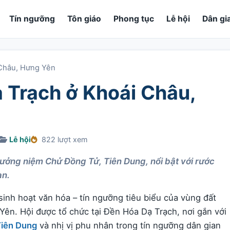
Tín ngưỡng
Tôn giáo
Phong tục
Lễ hội
Dân gi
 Châu, Hưng Yên
 Trạch ở Khoái Châu,
Lễ hội
822 lượt xem
ưởng niệm Chử Đồng Tử, Tiên Dung, nổi bật với rước
an.
sinh hoạt văn hóa – tín ngưỡng tiêu biểu của vùng đất
ên. Hội được tổ chức tại Đền Hóa Dạ Trạch, nơi gắn với
Tiên Dung
và nhị vị phu nhân trong tín ngưỡng dân gian