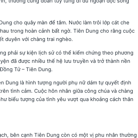
ình, thường cùng đoàn tùy tùng đi du ngoạn dọc sông
 Dung cho quây màn để tắm. Nước làm trôi lớp cát che
nhau trong hoàn cảnh bất ngờ. Tiên Dung cho rằng cuộc
ết duyên với chàng trai nghèo.
ông phải sự kiện lịch sử có thể kiểm chứng theo phương
uyện đã được nhiều thế hệ lưu truyền và trở thành nền
 Đồng Tử – Tiên Dung.
n Dung là hình tượng người phụ nữ dám tự quyết định
n trên tình cảm. Cuộc hôn nhân giữa công chúa và chàng
 như biểu tượng của tình yêu vượt qua khoảng cách thân
rạch, bên cạnh Tiên Dung còn có một vị phu nhân thường