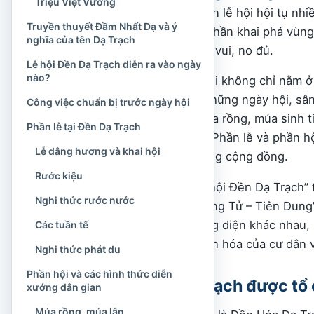
Triệu Việt Vương
địa phương. Không gian lễ hội hội tụ nhi
Truyền thuyết Đầm Nhất Dạ và ý
nghèo, đạo hiếu, tinh thần khai phá vùn
nghĩa của tên Dạ Trạch
về một cộng đồng yên vui, no đủ.
Lễ hội Đền Dạ Trạch diễn ra vào ngày
nào?
Điểm đặc sắc của lễ hội không chỉ nằm ở
trang nghiêm. Trong những ngày hội, sân
Công việc chuẩn bị trước ngày hội
xướng dân gian với múa rồng, múa sinh t
Phần lễ tại Đền Dạ Trạch
trò chơi truyền thống. Phần lễ và phần hộ
Lễ dâng hương và khai hội
vừa gần gũi với đời sống cộng đồng.
Rước kiệu
Ngày nay, tên gọi “Lễ hội Đền Dạ Trạch
Nghi thức rước nước
Trạch”, “Lễ hội Chử Đồng Tử – Tiên Dung”,
nhấn mạnh một phương diện khác nhau, 
Các tuần tế
thờ và gìn giữ ký ức văn hóa của cư dân 
Nghi thức phát du
Phần hội và các hình thức diễn
Lễ hội Đền Dạ Trạch được tổ
xướng dân gian
Múa rồng, múa lân