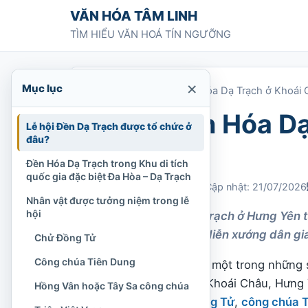
Chuyển tới nội dung
VĂN HÓA TÂM LINH
TÌM HIỂU VĂN HOÁ TÍN NGƯỠNG
×
Mục lục
Trang chủ
»
Lễ hội Đền Hóa Dạ Trạch ở Khoái
Lễ hội Đền Hóa Dạ
Lễ hội Đền Dạ Trạch được tổ chức ở
đâu?
Hưng Yên
Đền Hóa Dạ Trạch trong Khu di tích
quốc gia đặc biệt Đa Hòa – Dạ Trạch
Chi Tran
01/03/2023
Cập nhật: 21/07/2026
Nhân vật được tưởng niệm trong lễ
hội
Lễ hội Đền Hóa Dạ Trạch ở Hưng Yên t
nước, rước kiệu và diễn xướng dân gi
Chử Đồng Tử
Công chúa Tiên Dung
Lễ hội Đền Dạ Trạch là một trong những 
ven sông Hồng thuộc Khoái Châu, Hưng Y
Hồng Vân hoặc Tây Sa công chúa
truyền thuyết
Chử Đồng Tử
,
công chúa 