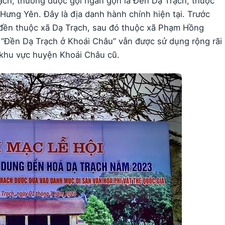
rạch, thường được gọi ngắn gọn là Đền Dạ Trạch, thuộc
 Hưng Yên. Đây là địa danh hành chính hiện tại. Trước
i đền thuộc xã Dạ Trạch, sau đó thuộc xã Phạm Hồng
i “Đền Dạ Trạch ở Khoái Châu” vẫn được sử dụng rộng rãi
à khu vực huyện Khoái Châu cũ.