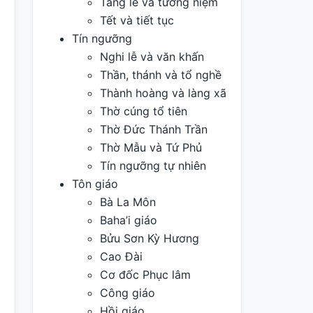
Tang lễ và tưởng niệm
Tết và tiết tục
Tín ngưỡng
Nghi lễ và văn khấn
Thần, thánh và tổ nghề
Thành hoàng và làng xã
Thờ cúng tổ tiên
Thờ Đức Thánh Trần
Thờ Mẫu và Tứ Phủ
Tín ngưỡng tự nhiên
Tôn giáo
Bà La Môn
Baha’i giáo
Bửu Sơn Kỳ Hương
Cao Đài
Cơ đốc Phục lâm
Công giáo
Hồi giáo