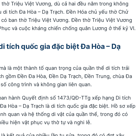
 thờ Triệu Việt Vương, dù cả hai đều nằm trong không
 di tích Đa Hòa – Dạ Trạch. Đền Hóa chủ yếu thờ Chử
 có ban thờ Triệu Việt Vương. Đền thờ Triệu Việt Vương
g Phục và cuộc kháng chiến chống quân Lương ở thế kỷ VI.
i tích quốc gia đặc biệt Đa Hòa – Dạ
mà là một thành tố quan trọng của quần thể di tích trải
ích gồm Đền Đa Hòa, Đền Dạ Trạch, Đền Trung, chùa Đa
số công trình và không gian liên quan.
ban hành Quyết định số 1473/QĐ-TTg xếp hạng Di tích
 Đa Hòa – Dạ Trạch là di tích quốc gia đặc biệt. Hồ sơ xếp
 cảnh quan và hệ thống di vật của quần thể, trong đó có
hiều hiện vật phục vụ thờ tự và nghi lễ.
là kết quả của nhiều lần tu sửa, trong đó có đợt xây