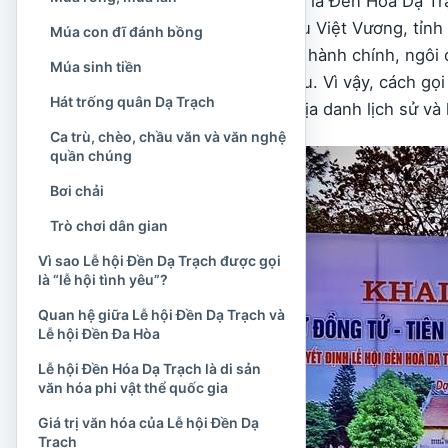
Địa điểm tổ chức lễ hội là Đền Hóa Dạ T
thôn Yên Vĩnh, xã Triệu Việt Vương, tỉnh
Múa con đĩ đánh bồng
các đợt sắp xếp đơn vị hành chính, ngô
Múa sinh tiền
Thái, huyện Khoái Châu. Vì vậy, cách gọ
Hát trống quân Dạ Trạch
để chỉ vùng văn hóa, địa danh lịch sử v
Ca trù, chèo, chầu văn và văn nghệ
quần chúng
Bơi chải
Trò chơi dân gian
Vì sao Lễ hội Đền Dạ Trạch được gọi
là “lễ hội tình yêu”?
Quan hệ giữa Lễ hội Đền Dạ Trạch và
Lễ hội Đền Đa Hòa
Lễ hội Đền Hóa Dạ Trạch là di sản
văn hóa phi vật thể quốc gia
Giá trị văn hóa của Lễ hội Đền Dạ
Trạch