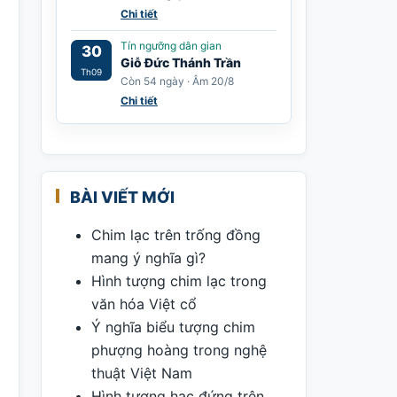
Chi tiết
Tín ngưỡng dân gian
30
Giỗ Đức Thánh Trần
Th09
Còn 54 ngày · Âm 20/8
Chi tiết
BÀI VIẾT MỚI
Chim lạc trên trống đồng
mang ý nghĩa gì?
Hình tượng chim lạc trong
văn hóa Việt cổ
Ý nghĩa biểu tượng chim
phượng hoàng trong nghệ
thuật Việt Nam
Hình tượng hạc đứng trên