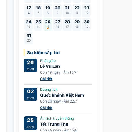
17
18
19
20
21
22
23
6
7
8
9
10
11
12
Lễ Vu Lan
24
25
26
27
28
29
30
13
14
15
16
17
18
19
31
20
Sự kiện sắp tới
Phật giáo
26
Lễ Vu Lan
Th08
Còn 19 ngày · Âm 15/7
Chi tiết
Dương lịch
02
Quốc khánh Việt Nam
Th09
Còn 26 ngày · Âm 22/7
Chi tiết
Âm lịch truyền thống
25
Tết Trung Thu
Th09
Còn 49 ngày · Âm 15/8