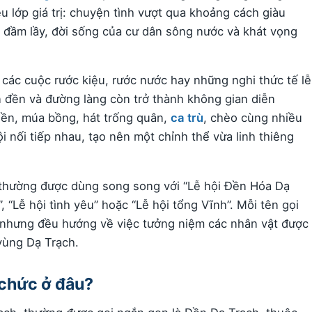
ều lớp giá trị: chuyện tình vượt qua khoảng cách giàu
g đầm lầy, đời sống của cư dân sông nước và khát vọng
 các cuộc rước kiệu, rước nước hay những nghi thức tế lễ
 đền và đường làng còn trở thành không gian diễn
iền, múa bồng, hát trống quân,
ca trù
, chèo cùng nhiều
i nối tiếp nhau, tạo nên một chỉnh thể vừa linh thiêng
” thường được dùng song song với “Lễ hội Đền Hóa Dạ
 “Lễ hội tình yêu” hoặc “Lễ hội tổng Vĩnh”. Mỗi tên gọi
nhưng đều hướng về việc tưởng niệm các nhân vật được
vùng Dạ Trạch.
 chức ở đâu?