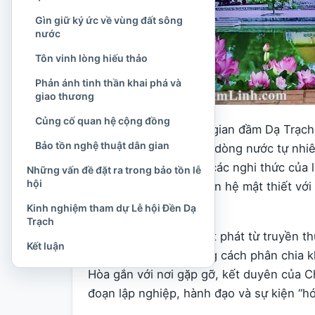
Gìn giữ ký ức về vùng đất sông
nước
Tôn vinh lòng hiếu thảo
Phản ánh tinh thần khai phá và
giao thương
Củng cố quan hệ cộng đồng
Đền nằm trong không gian đầm Dạ Trạch 
Bảo tồn nghệ thuật dân gian
đầm lầy, bãi lau sậy và dòng nước tự nhi
thuyết, tín ngưỡng và các nghi thức của 
Những vấn đề đặt ra trong bảo tồn lễ
hội
cuộc rước nước đều liên hệ mật thiết vớ
nghiệp vùng châu thổ.
Kinh nghiệm tham dự Lễ hội Đền Dạ
Trạch
Tên gọi “Đền Hóa” xuất phát từ truyền t
Kết luận
nhân hóa về trời. Trong cách phân chia
Hòa gắn với nơi gặp gỡ, kết duyên của C
đoạn lập nghiệp, hành đạo và sự kiện “hó