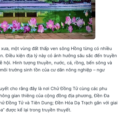
xưa, một vùng đất thấp ven sông Hồng từng có nhiều
ên. Điều kiện địa lý này có ảnh hưởng sâu sắc đến truyền
lễ hội. Hình tượng thuyền, nước, cá, rồng, bến sông và
i môi trường sinh tồn của cư dân nông nghiệp – ngư
huyết cho rằng đây là nơi Chử Đồng Tử cùng các phu
 không gian thiêng của cộng đồng địa phương, Đền Đa
hử Đồng Tử và Tiên Dung; Đền Hóa Dạ Trạch gắn với giai
a” được kể lại trong truyền thuyết.