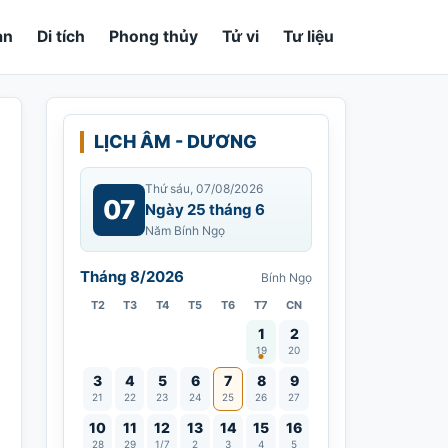
an
Di tích
Phong thủy
Tử vi
Tư liệu
LỊCH ÂM - DƯƠNG
Thứ sáu, 07/08/2026
07
Ngày 25 tháng 6
Năm Bính Ngọ
Tháng 8/2026
Bính Ngọ
T2
T3
T4
T5
T6
T7
CN
Vía Quán Thế Âm thành đạo
1
2
19
20
3
4
5
6
7
8
9
21
22
23
24
25
26
27
10
11
12
13
14
15
16
28
29
1/7
2
3
4
5