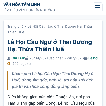
Chuyển tới nội dung
VĂN HÓA TÂM LINH
TÌM HIỂU VĂN HOÁ TÍN NGƯỠNG
Trang chủ
»
Lễ Hội Cầu Ngư ở Thai Dương Hạ, Thừa
Thiên Huế
Lễ Hội Cầu Ngư ở Thai Dương
Hạ, Thừa Thiên Huế
Chi Tran
23/04/2021
Cập nhật: 22/07/2026
Lễ hội
992 lượt xem
Khám phá Lễ hội Cầu Ngư Thai Dương Hạ ở
Huế, từ nguồn gốc, nghi lễ, trò bủa lưới đến
giá trị văn hóa cộng đồng làng biển.
Giữa không gian cửa biển Thuận An, nơi phá
Tam Giang gặp biển Đông, Lễ hội Cầu Ngư của