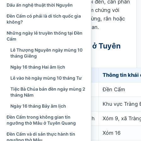
đồng đương đại. Khi tìm hiểu ngôi đền, cần phân
Dấu ấn nghệ thuật thời Nguyễn
biệt rõ những dữ kiện có thể kiểm chứng với
Đền Cấm có phải là di tích quốc gia
truyền thuyết về Bà Chúa, thần rừng, rắn hoặc
không?
trăn được lưu truyền trong dân gian.
Những ngày lễ truyền thống tại Đền
Cấm
Tổng quan về Đền Cấm ở Tuyên
Lễ Thượng Nguyên ngày mùng 10
Quang
tháng Giêng
Ngày 16 tháng Hai âm lịch
Nội dung
Thông tin khái
Lễ vào hè ngày mùng 10 tháng Tư
Tiệc Bà Chúa bản đền ngày mùng 2
Tên gọi phổ biến
Đền Cấm
tháng Năm
Địa chỉ hiện nay
Khu vực Tràng 
Ngày 16 tháng Bảy âm lịch
Đền Cấm trong không gian tín
Địa chỉ trước sắp xếp hành chính
Xóm 9, xã Tràn
ngưỡng thờ Mẫu ở Tuyên Quang
Tên xóm cũ hơn
Xóm 16
Đền Cấm và di sản thực hành tín
ngưỡng thờ Mẫu