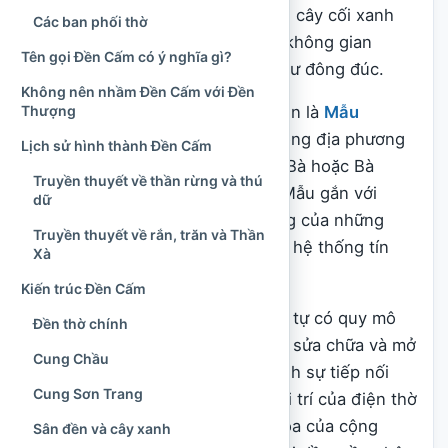
gây ấn tượng bởi địa thế cao ráo, cây cối xanh
Các ban phối thờ
mát, phía sau có núi che chở và không gian
Tên gọi Đền Cấm có ý nghĩa gì?
tương đối tách biệt với khu dân cư đông đúc.
Không nên nhầm Đền Cấm với Đền
Thượng
Đối tượng thờ phụng chính tại đền là
Mẫu
Thượng Ngàn
, còn được cộng đồng địa phương
Lịch sử hình thành Đền Cấm
tôn xưng là Bà Chúa Cấm, Chúa Bà hoặc Bà
Truyền thuyết về thần rừng và thú
Chúa Sơn Lâm. Đây là vị Thánh Mẫu gắn với
dữ
miền rừng núi, cây cỏ và đời sống của những
Truyền thuyết về rắn, trăn và Thần
cộng đồng cư trú gần rừng trong hệ thống tín
Xà
ngưỡng thờ Mẫu của người Việt.
Kiến trúc Đền Cấm
Trải qua thời gian, từ một nơi thờ tự có quy mô
Đền thờ chính
nhỏ, Đền Cấm đã nhiều lần được sửa chữa và mở
Cung Chầu
rộng. Diện mạo hiện nay phản ánh sự tiếp nối
Cung Sơn Trang
giữa tín ngưỡng bản địa, cách bài trí của điện thờ
Mẫu và nhu cầu sinh hoạt văn hóa của cộng
Sân đền và cây xanh