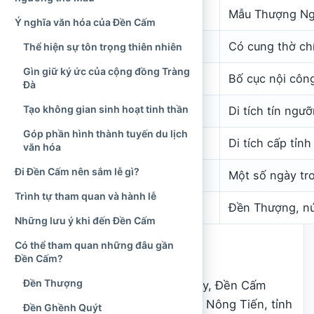
Đối tượng thờ chính
Mẫu Thượng Ng
Ý nghĩa văn hóa của Đền Cấm
Không gian phụng thờ
Có cung thờ ch
Thể hiện sự tôn trọng thiên nhiên
Gìn giữ ký ức của cộng đồng Tràng
Kiến trúc được giới thiệu
Bố cục nội công
Đà
Tạo không gian sinh hoạt tinh thần
Loại hình
Di tích tín ngư
Góp phần hình thành tuyến du lịch
Xếp hạng
Di tích cấp tỉnh
văn hóa
Đi Đền Cấm nên sắm lễ gì?
Ngày lễ truyền thống
Một số ngày tr
Trình tự tham quan và hành lễ
Điểm gần đền
Đền Thượng, nú
Những lưu ý khi đến Đền Cấm
Có thể tham quan những đâu gần
Đền Cấm ở đâu?
Đền Cấm?
Đền Thượng
Theo địa giới hành chính hiện nay, Đền Cấm
thuộc khu vực Tràng Đà, phường Nông Tiến, tỉnh
Đền Ghềnh Quýt