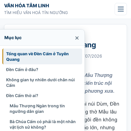
Chuyển tới nội dung
VĂN HÓA TÂM LINH
TÌM HIỂU VĂN HOÁ TÍN NGƯỠNG
Trang chủ
»
Đền Cấm ở Tuyên Quang
×
Mục lục
Đền Cấm ở Tuyên Quang
Tổng quan về Đền Cấm ở Tuyên
Chi Tran
31/07/2021
Cập nhật: 21/07/2026
Quang
Đền và phủ
1.199 lượt xem
Đền Cấm ở đâu?
Đền Cấm ở Tuyên Quang thờ Mẫu Thượng
Không gian tự nhiên dưới chân núi
Ngàn, nổi bật với thế tựa núi, kiến trúc nội
Cấm
công ngoại quốc và lễ tục địa phương xưa.
Đền Cấm thờ ai?
Nằm dưới chân núi Cấm thuộc dải núi Dùm, Đền
Mẫu Thượng Ngàn trong tín
Cấm là một không gian tín ngưỡng thờ Mẫu lâu
ngưỡng dân gian
đời của vùng đất bên sông Lô. Ngôi đền không
Bà Chúa Cấm có phải là một nhân
đồ sộ như nhiều quần thể tôn giáo lớn, nhưng
vật lịch sử không?