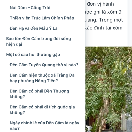
Tuyên Quang. Trước đợt sắp xếp đơn vị hành
Núi Dùm – Cổng Trời
chính năm 2025, địa điểm này được ghi là xóm 9,
Thiền viện Trúc Lâm Chính Pháp
xã Tràng Đà, thành phố Tuyên Quang. Trong một
số tư liệu cũ hơn, đền còn được xác định tại xóm
Đền Hạ và Đền Mẫu Ỷ La
16 của xã Tràng Đà.
Bảo tồn Đền Cấm trong đời sống
hiện đại
Một số câu hỏi thường gặp
Đền Cấm Tuyên Quang thờ vị nào?
Đền Cấm hiện thuộc xã Tràng Đà
hay phường Nông Tiến?
Đền Cấm có phải Đền Thượng
không?
Đền Cấm có phải di tích quốc gia
không?
Ngày chính lễ của Đền Cấm là ngày
nào?