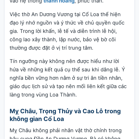
vào hệ thống
thành hoàng
, phúc thần.
Việc thờ An Dương Vương tại Cổ Loa thể hiện
đạo lý nhớ nguồn và ý thức về chủ quyền quốc
gia. Trong lời khấn, lễ tế và diễn trình lễ hội,
công lao xây thành, lập nước, bảo vệ bờ cõi
thường được đặt ở vị trí trung tâm.
Tín ngưỡng này không nên được hiểu như lời
hứa về những kết quả cụ thể sau khi dâng lễ. Ý
nghĩa bền vững hơn nằm ở sự tri ân tiền nhân,
giáo dục lịch sử và tạo nên mối liên kết giữa các
làng trong vùng Loa Thành.
Mỵ Châu, Trọng Thủy và Cao Lỗ trong
không gian Cổ Loa
Mỵ Châu không phải nhân vật thờ chính trong
hậu cung Đền An Dương Vương. Bà có không