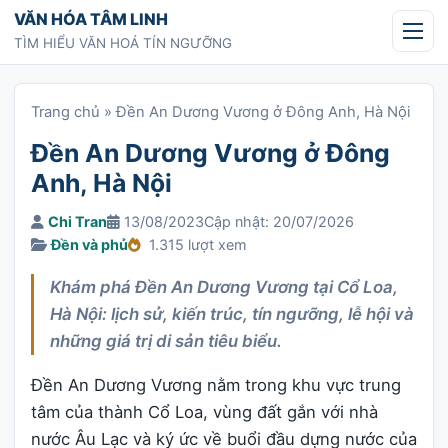
Chuyển tới nội dung
VĂN HÓA TÂM LINH
TÌM HIỂU VĂN HOÁ TÍN NGƯỠNG
Trang chủ
»
Đền An Dương Vương ở Đông Anh, Hà Nội
Đền An Dương Vương ở Đông
Anh, Hà Nội
Chi Tran
13/08/2023
Cập nhật: 20/07/2026
Đền và phủ
1.315 lượt xem
Khám phá Đền An Dương Vương tại Cổ Loa,
Hà Nội: lịch sử, kiến trúc, tín ngưỡng, lễ hội và
những giá trị di sản tiêu biểu.
Đền An Dương Vương nằm trong khu vực trung
tâm của thành Cổ Loa, vùng đất gắn với nhà
nước Âu Lạc và ký ức về buổi đầu dựng nước của