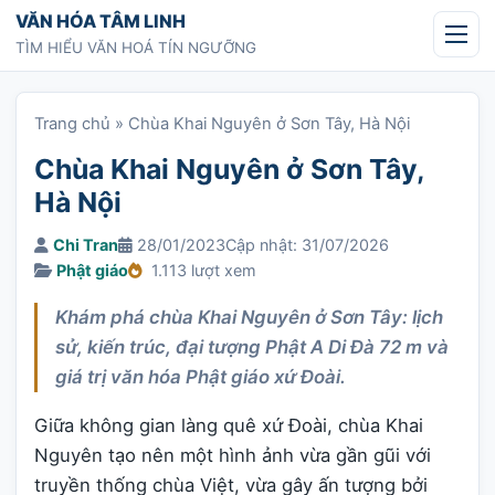
Chuyển tới nội dung
VĂN HÓA TÂM LINH
TÌM HIỂU VĂN HOÁ TÍN NGƯỠNG
Trang chủ
»
Chùa Khai Nguyên ở Sơn Tây, Hà Nội
Chùa Khai Nguyên ở Sơn Tây,
Hà Nội
Chi Tran
28/01/2023
Cập nhật: 31/07/2026
Phật giáo
1.113 lượt xem
Khám phá chùa Khai Nguyên ở Sơn Tây: lịch
sử, kiến trúc, đại tượng Phật A Di Đà 72 m và
giá trị văn hóa Phật giáo xứ Đoài.
Giữa không gian làng quê xứ Đoài, chùa Khai
Nguyên tạo nên một hình ảnh vừa gần gũi với
truyền thống chùa Việt, vừa gây ấn tượng bởi