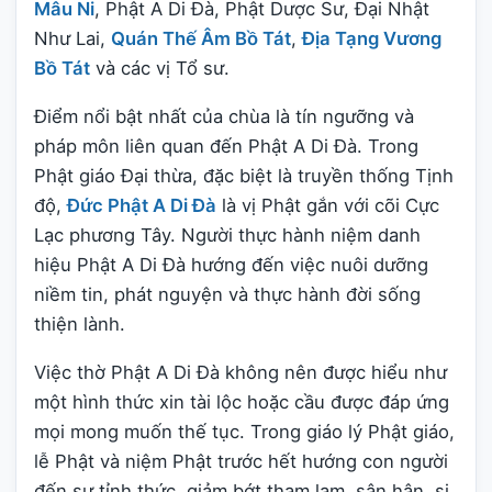
Mâu Ni
, Phật A Di Đà, Phật Dược Sư, Đại Nhật
Như Lai,
Quán Thế Âm Bồ Tát
,
Địa Tạng Vương
Bồ Tát
và các vị Tổ sư.
Điểm nổi bật nhất của chùa là tín ngưỡng và
pháp môn liên quan đến Phật A Di Đà. Trong
Phật giáo Đại thừa, đặc biệt là truyền thống Tịnh
độ,
Đức Phật A Di Đà
là vị Phật gắn với cõi Cực
Lạc phương Tây. Người thực hành niệm danh
hiệu Phật A Di Đà hướng đến việc nuôi dưỡng
niềm tin, phát nguyện và thực hành đời sống
thiện lành.
Việc thờ Phật A Di Đà không nên được hiểu như
một hình thức xin tài lộc hoặc cầu được đáp ứng
mọi mong muốn thế tục. Trong giáo lý Phật giáo,
lễ Phật và niệm Phật trước hết hướng con người
đến sự tỉnh thức, giảm bớt tham lam, sân hận, si