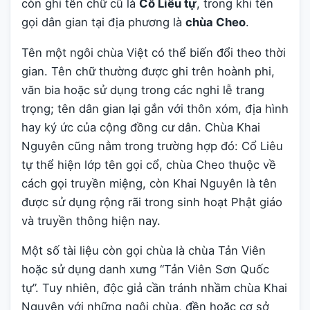
còn ghi tên chữ cũ là
Cổ Liêu tự
, trong khi tên
gọi dân gian tại địa phương là
chùa Cheo
.
Tên một ngôi chùa Việt có thể biến đổi theo thời
gian. Tên chữ thường được ghi trên hoành phi,
văn bia hoặc sử dụng trong các nghi lễ trang
trọng; tên dân gian lại gắn với thôn xóm, địa hình
hay ký ức của cộng đồng cư dân. Chùa Khai
Nguyên cũng nằm trong trường hợp đó: Cổ Liêu
tự thể hiện lớp tên gọi cổ, chùa Cheo thuộc về
cách gọi truyền miệng, còn Khai Nguyên là tên
được sử dụng rộng rãi trong sinh hoạt Phật giáo
và truyền thông hiện nay.
Một số tài liệu còn gọi chùa là chùa Tản Viên
hoặc sử dụng danh xưng “Tản Viên Sơn Quốc
tự”. Tuy nhiên, độc giả cần tránh nhầm chùa Khai
Nguyên với những ngôi chùa, đền hoặc cơ sở