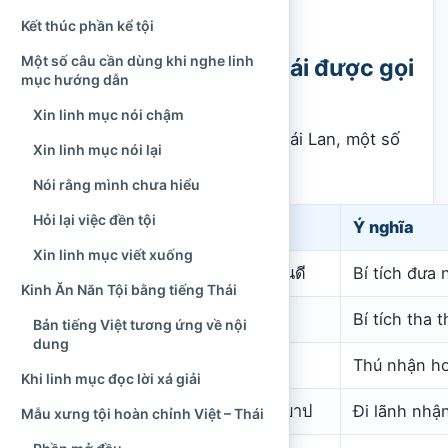
của bí tích không thay đổi.
Kết thúc phần kể tội
Một số câu cần dùng khi nghe linh
Xưng tội trong tiếng Thái được gọi
mục hướng dẫn
là gì?
Xin linh mục nói chậm
Trong sinh hoạt
Công giáo
tại Thái Lan, một số
Xin linh mục nói lại
thuật ngữ thường gặp là:
Nói rằng mình chưa hiểu
Hỏi lại việc đền tội
Tiếng Việt
Tiếng Thái
Ý nghĩa
Xin linh mục viết xuống
Bí tích Hòa Giải
ศีลแห่งการคืนดี
Bí tích đưa 
Kinh Ăn Năn Tội bằng tiếng Thái
Bí tích Giải Tội
ศีลอภัยบาป
Bí tích tha t
Bản tiếng Việt tương ứng về nội
dung
Xưng tội
สารภาพบาป
Thú nhận hoặ
Khi linh mục đọc lời xá giải
Đi xưng tội
ไปรับศีลอภัยบาป
Đi lãnh nhận
Mẫu xưng tội hoàn chỉnh Việt – Thái