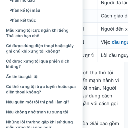
Phần mở đầu
Linh mục
พระสงฆ์
Người đã lã
Phần kể tội mẫu
Cha, cha xứ
คุณพ่อ
Cách giáo d
Phần kết thúc
Hối nhân
ผู้สารภาพบาป
Người đến x
Mẫu xưng tội cực ngắn khi tiếng
Thái còn hạn chế
Việc đền tội
กิจใช้โทษบาป
Việc
cầu ng
Có được dùng điện thoại hoặc giấy
ghi chú khi xưng tội không?
Kinh Ăn Năn Tội
บทแสดงความทุกข์
Lời cầu ngu
Có được xưng tội qua phiên dịch
không?
Từ
ศีลอภัยบาป
có thể hiểu là “bí tích tha thứ tội
Ấn tín tòa giải tội
lỗi”. Trong khi đó,
สารภาพบาป
nhấn mạnh hành vi
Có thể xưng tội trực tuyến hoặc qua
thú nhận hoặc trình bày tội của hối nhân. Người
điện thoại không?
Công giáo Thái Lan cũng có thể sử dụng cách
Nếu quên một tội thì phải làm gì?
nói quen thuộc là
แก้บาป
, nghĩa gần với cách gọi
dân gian “đi giải tội”.
Nếu không nhớ trình tự xưng tội
Những lỗi thường gặp khi sử dụng
Theo giáo lý Công giáo, Bí tích Hòa Giải bao gồm
mẫu xưng tội song ngữ