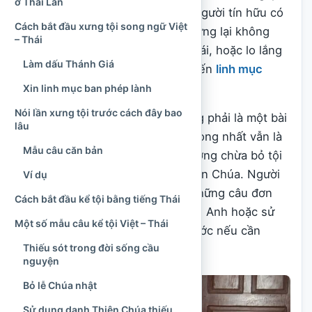
ở Thái Lan
trở ngại vì khác biệt ngôn ngữ. Người tín hữu có
Cách bắt đầu xưng tội song ngữ Việt
thể biết mình cần nói điều gì nhưng lại không
– Thái
biết cách diễn đạt bằng tiếng Thái, hoặc lo lắng
Làm dấu Thánh Giá
rằng phát âm không đúng sẽ khiến
linh mục
không hiểu.
Xin linh mục ban phép lành
Nói lần xưng tội trước cách đây bao
Trên thực tế, việc xưng tội không phải là một bài
lâu
kiểm tra ngoại ngữ. Điều quan trọng nhất vẫn là
Mẫu câu căn bản
lòng thành thật, sự ăn năn, ý hướng chừa bỏ tội
lỗi và ước muốn hòa giải với Thiên Chúa. Người
Ví dụ
xưng tội có thể trình bày bằng những câu đơn
Cách bắt đầu kể tội bằng tiếng Thái
giản, kết hợp tiếng Thái với tiếng Anh hoặc sử
Một số mẫu câu kể tội Việt – Thái
dụng một tờ giấy đã chuẩn bị trước nếu cần
Thiếu sót trong đời sống cầu
thiết.
nguyện
Bỏ lễ Chúa nhật
Sử dụng danh Thiên Chúa thiếu