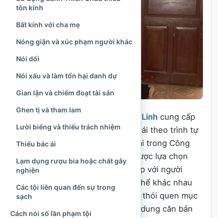
tôn kính
Bất kính với cha mẹ
Nóng giận và xúc phạm người khác
Nói dối
Nói xấu và làm tổn hại danh dự
Gian lận và chiếm đoạt tài sản
Ghen tị và tham lam
Trong bài viết này,
Văn Hóa Tâm Linh
cung cấp
Lười biếng và thiếu trách nhiệm
cách xưng tội song ngữ Việt – Thái theo trình tự
thông thường của Bí tích Hòa Giải trong Công
Thiếu bác ái
giáo Rôma. Các câu tiếng Thái được lựa chọn
Lạm dụng rượu bia hoặc chất gây
theo lối diễn đạt dễ hiểu, phù hợp với người
nghiện
nước ngoài. Một số cách nói có thể khác nhau
Các tội liên quan đến sự trong
giữa các giáo xứ, giáo phận hoặc thói quen mục
sạch
vụ của từng linh mục, nhưng nội dung căn bản
Cách nói số lần phạm tội