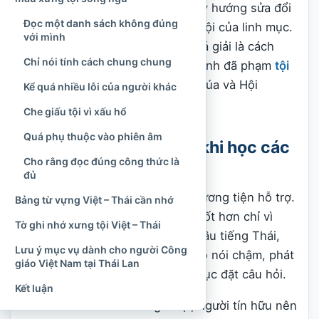
sự ăn năn, việc xưng thú tội lỗi, ý hướng sửa đổi
Đọc một danh sách không đúng
đời sống, việc đền tội và lời tha tội của linh mục.
với mình
Xưng tội riêng và lãnh nhận lời xá giải là cách
Chỉ nói tính cách chung chung
thông thường để người ý thức mình đã phạm
tội
trọng
được hòa giải với Thiên Chúa và Hội
Kể quá nhiều lỗi của người khác
Thánh.
Che giấu tội vì xấu hổ
Quá phụ thuộc vào phiên âm
Điều quan trọng trước khi học các
Cho rằng đọc đúng công thức là
câu xưng tội tiếng Thái
đủ
Các mẫu câu song ngữ chỉ là phương tiện hỗ trợ.
Bảng từ vựng Việt – Thái cần nhớ
Một lần xưng tội không trở nên tốt hơn chỉ vì
Tờ ghi nhớ xưng tội Việt – Thái
người xưng tội đọc được nhiều câu tiếng Thái,
Lưu ý mục vụ dành cho người Công
cũng không mất ý nghĩa chỉ vì họ nói chậm, phát
giáo Việt Nam tại Thái Lan
âm chưa rõ hoặc phải nhờ linh mục đặt câu hỏi.
Kết luận
Trước khi bước vào tòa giải tội, người tín hữu nên