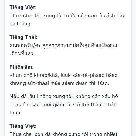
Tiếng Việt:
Thưa cha, lần xưng tội trước của con là cách đây
ba tháng.
Tiếng Thái:
คุณพ่อครับ/คะ ลูกสารภาพบาปครั้งสุดท้ายเมื่อสาม
เดือนที่แล้ว
Phiên âm:
Khun phô khráp/khá, lûuk sǎa-rá-phâap bàap
khráng sùt-tháai mʉ̂a sǎam dʉan thîi lɛ́ɛo.
Nếu đã lâu không xưng tội, không cần xấu hổ
hoặc tìm cách nói giảm đi. Có thể thành thật
thưa:
Tiếng Việt:
Thưa cha, con đã không xưng tội trong nhiều