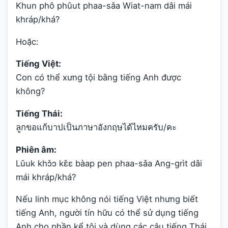
Khun phô phûut phaa-sǎa Wiat-nam dâi mái
khráp/khá?
Hoặc:
Tiếng Việt:
Con có thể xưng tội bằng tiếng Anh được
không?
Tiếng Thái:
ลูกขอแก้บาปเป็นภาษาอังกฤษได้ไหมครับ/คะ
Phiên âm:
Lûuk khɔ̌ɔ kɛ̂ɛ bàap pen phaa-sǎa Ang-grìt dâi
mái khráp/khá?
Nếu linh mục không nói tiếng Việt nhưng biết
tiếng Anh, người tín hữu có thể sử dụng tiếng
Anh cho phần kể tội và dùng các câu tiếng Thái