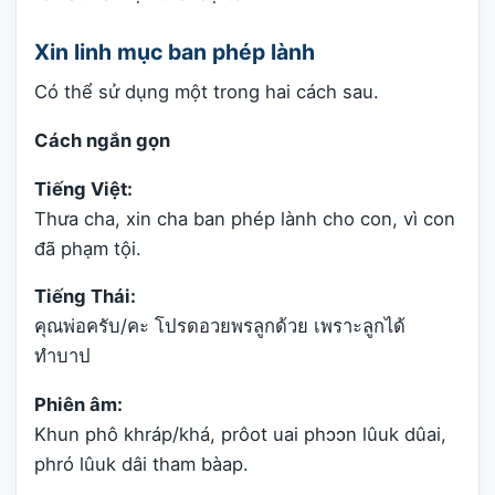
Xin linh mục ban phép lành
Có thể sử dụng một trong hai cách sau.
Cách ngắn gọn
Tiếng Việt:
Thưa cha, xin cha ban phép lành cho con, vì con
đã phạm tội.
Tiếng Thái:
คุณพ่อครับ/คะ โปรดอวยพรลูกด้วย เพราะลูกได้
ทำบาป
Phiên âm:
Khun phô khráp/khá, prôot uai phɔɔn lûuk dûai,
phró lûuk dâi tham bàap.