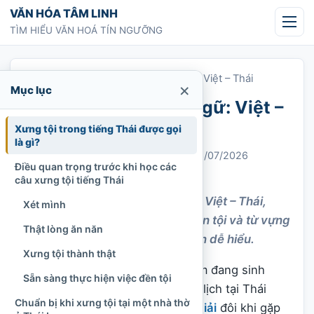
Chuyển tới nội dung
VĂN HÓA TÂM LINH
TÌM HIỂU VĂN HOÁ TÍN NGƯỠNG
Trang chủ
»
Cách xưng tội song ngữ: Việt – Thái
×
Mục lục
Cách xưng tội song ngữ: Việt –
Thái
Xưng tội trong tiếng Thái được gọi
là gì?
Chi Tran
01/03/2022
Cập nhật: 23/07/2026
Điều quan trọng trước khi học các
Công giáo
900 lượt xem
câu xưng tội tiếng Thái
Hướng dẫn xưng tội song ngữ Việt – Thái,
Xét mình
gồm mẫu đối thoại, kinh ăn năn tội và từ vựng
Thật lòng ăn năn
cần dùng khi dự lễ tại Thái Lan dễ hiểu.
Xưng tội thành thật
Đối với người Công giáo Việt Nam đang sinh
Sẵn sàng thực hiện việc đền tội
sống, học tập, lao động hoặc du lịch tại Thái
Chuẩn bị khi xưng tội tại một nhà thờ
Lan, việc lãnh nhận
Bí tích Hòa Giải
đôi khi gặp