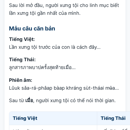
Sau lời mở đầu, người xưng tội cho linh mục biết
lần xưng tội gần nhất của mình.
Mẫu câu căn bản
Tiếng Việt:
Lần xưng tội trước của con là cách đây…
Tiếng Thái:
ลูกสารภาพบาปครั้งสุดท้ายเมื่อ…
Phiên âm:
Lûuk sǎa-rá-phâap bàap khráng sùt-tháai mʉ̂a…
Sau từ
เมื่อ
, người xưng tội có thể nói thời gian.
Tiếng Việt
Tiếng Thái