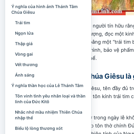
Ý nghĩa của hình ảnh Thánh Tâm
Chúa Giêsu
Trái tim
Ngày lễ này cũng nhắc người tín hữu rằn
Ngọn lửa
chiêm ngắm một bức tượng, đọc một kinh
hơn là học cách sống bằng một “trái tim 
Thập giá
người làm tổn thương mình, bảo vệ phẩm 
Vòng gai
những hành động cụ thể.
Vết thương
Lễ Thánh Tâm Chúa Giêsu là 
Ánh sáng
Ý nghĩa thần học của Lễ Thánh Tâm
Lễ Thánh Tâm Chúa Giêsu, tên đầy đủ t
Tôn vinh tình yêu nhân loại và thần
Chúa Giêsu
, là ngày lễ tôn kính trái ti
linh của Đức Kitô
cho nhân loại.
Nhắc nhớ mầu nhiệm Thiên Chúa
Đối tượng được tôn thờ trong ngày lễ khô
nhập thể
Giêsu. Người Công giáo tôn thờ chính Đức
Biểu lộ lòng thương xót
vẹn giữa nhân tính và thiên tính của Ngư