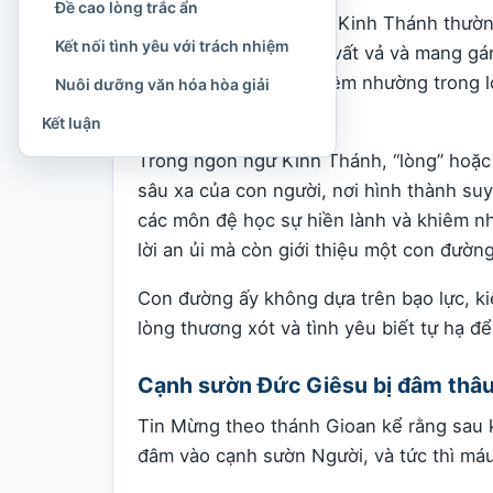
Đề cao lòng trắc ẩn
Một trong những đoạn Kinh Thánh thường
Kết nối tình yêu với trách nhiệm
gọi những người đang vất vả và mang gán
Đấng “hiền lành và khiêm nhường trong l
Nuôi dưỡng văn hóa hòa giải
với Người.
Kết luận
Trong ngôn ngữ Kinh Thánh, “lòng” hoặc “
sâu xa của con người, nơi hình thành suy 
các môn đệ học sự hiền lành và khiêm nh
lời an ủi mà còn giới thiệu một con đườn
Con đường ấy không dựa trên bạo lực, ki
lòng thương xót và tình yêu biết tự hạ đ
Cạnh sườn Đức Giêsu bị đâm thâ
Tin Mừng theo thánh Gioan kể rằng sau kh
đâm vào cạnh sườn Người, và tức thì má