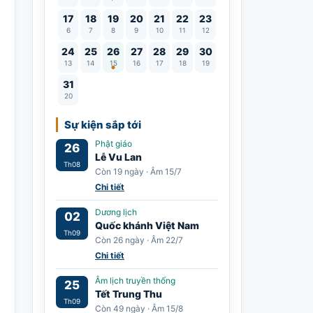
17
18
19
20
21
22
23
6
7
8
9
10
11
12
Lễ Vu Lan
24
25
26
27
28
29
30
13
14
15
16
17
18
19
31
20
Sự kiện sắp tới
Phật giáo
26
Lễ Vu Lan
Th08
Còn 19 ngày · Âm 15/7
Chi tiết
Dương lịch
02
Quốc khánh Việt Nam
Th09
Còn 26 ngày · Âm 22/7
Chi tiết
Âm lịch truyền thống
25
Tết Trung Thu
Th09
Còn 49 ngày · Âm 15/8