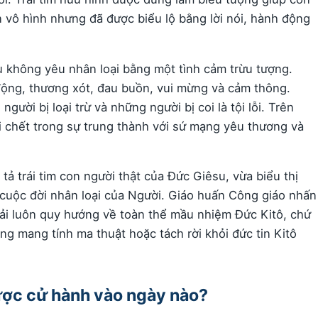
 vô hình nhưng đã được biểu lộ bằng lời nói, hành động
u không yêu nhân loại bằng một tình cảm trừu tượng.
động, thương xót, đau buồn, vui mừng và cảm thông.
ười bị loại trừ và những người bị coi là tội lỗi. Trên
i chết trong sự trung thành với sứ mạng yêu thương và
ả trái tim con người thật của Đức Giêsu, vừa biểu thị
h cuộc đời nhân loại của Người. Giáo huấn Công giáo nhấn
i luôn quy hướng về toàn thể mầu nhiệm Đức Kitô, chứ
g mang tính ma thuật hoặc tách rời khỏi đức tin Kitô
ợc cử hành vào ngày nào?