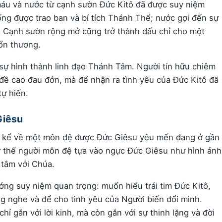
máu và nước từ cạnh sườn Đức Kitô đã được suy niệm
ống được trao ban và bí tích Thánh Thể; nước gợi đến sự
 Cạnh sườn rộng mở cũng trở thành dấu chỉ cho một
tổn thương.
sự hình thành linh đạo Thánh Tâm. Người tín hữu chiêm
 đề cao đau đớn, mà để nhận ra tình yêu của Đức Kitô đã
tự hiến.
Giêsu
n kể về một môn đệ được Đức Giêsu yêu mến đang ở gần
ư thế người môn đệ tựa vào ngực Đức Giêsu như hình ảnh
 tâm với Chúa.
ng suy niệm quan trọng: muốn hiểu trái tim Đức Kitô,
ắng nghe và để cho tình yêu của Người biến đổi mình.
ỉ gắn với lời kinh, mà còn gắn với sự thinh lặng và đời