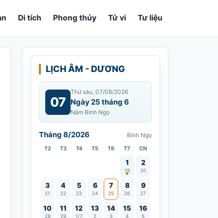
an
Di tích
Phong thủy
Tử vi
Tư liệu
LỊCH ÂM - DƯƠNG
Thứ sáu, 07/08/2026
07
Ngày 25 tháng 6
Năm Bính Ngọ
Tháng 8/2026
Bính Ngọ
T2
T3
T4
T5
T6
T7
CN
Vía Quán Thế Âm thành đạo
1
2
19
20
3
4
5
6
7
8
9
21
22
23
24
25
26
27
10
11
12
13
14
15
16
28
29
1/7
2
3
4
5