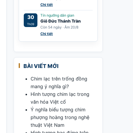
Chi tiết
Tín ngưỡng dân gian
30
Giỗ Đức Thánh Trần
Th09
Còn 54 ngày · Âm 20/8
Chi tiết
BÀI VIẾT MỚI
Chim lạc trên trống đồng
mang ý nghĩa gì?
Hình tượng chim lạc trong
văn hóa Việt cổ
Ý nghĩa biểu tượng chim
phượng hoàng trong nghệ
thuật Việt Nam
Hình tượng hạc đứng trên