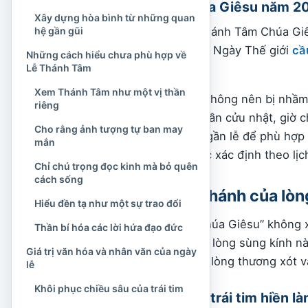
Lễ Thánh Tâm Chúa Giêsu năm 2
Xây dựng hòa bình từ những quan
hệ gần gũi
Năm 2026, Lễ trọng Thánh Tâm Chúa Gi
2026
. Đây đồng thời là Ngày Thế giới
cầ
Những cách hiểu chưa phù hợp về
Lễ Thánh Tâm
Công giáo.
Xem Thánh Tâm như một vị thần
Ngày lễ truyền thống không nên bị nhầm 
riêng
đoàn có thể tổ chức tuần cửu nhật, giờ 
Cho rằng ảnh tượng tự ban may
đoàn vào những ngày gần lễ để phù hợp v
mắn
lịch
phụng vụ
vẫn được xác định theo lịc
Chỉ chú trọng đọc kinh mà bỏ quên
cách sống
Nền tảng Kinh Thánh của lò
Hiểu đền tạ như một sự trao đổi
Cụm từ “Thánh Tâm Chúa Giêsu” không xu
Thần bí hóa các lời hứa đạo đức
Tuy nhiên, ý nghĩa của lòng sùng kính nà
Giá trị văn hóa và nhân văn của ngày
Thánh nói về tình yêu, lòng thương xót 
lễ
Khôi phục chiều sâu của trái tim
Lời mời gọi học nơi trái tim hiền là