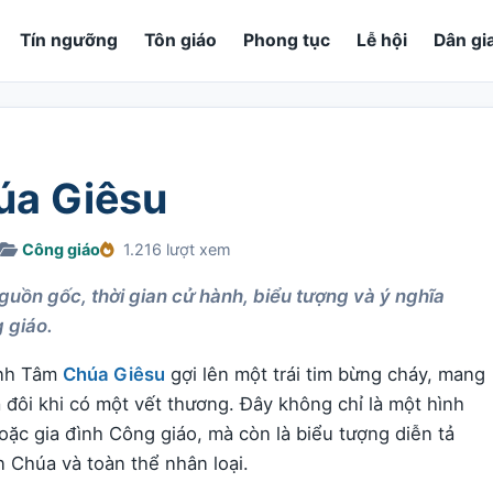
Tín ngưỡng
Tôn giáo
Phong tục
Lễ hội
Dân gi
úa Giêsu
Công giáo
1.216 lượt xem
uồn gốc, thời gian cử hành, biểu tượng và ý nghĩa
 giáo.
ánh Tâm
Chúa Giêsu
gợi lên một trái tim bừng cháy, mang
 đôi khi có một vết thương. Đây không chỉ là một hình
ặc gia đình Công giáo, mà còn là biểu tượng diễn tả
n Chúa và toàn thể nhân loại.