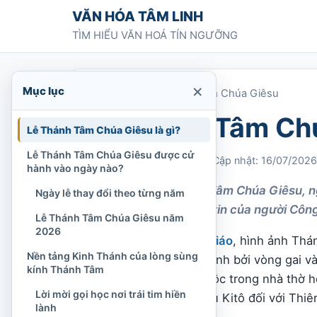
Chuyển tới nội dung
VĂN HÓA TÂM LINH
TÌM HIỂU VĂN HOÁ TÍN NGƯỠNG
×
Mục lục
Trang chủ
»
Lễ Thánh Tâm Chúa Giêsu
Lễ Thánh Tâm Ch
Lễ Thánh Tâm Chúa Giêsu là gì?
Lễ Thánh Tâm Chúa Giêsu được cử
Chi Tran
03/04/2023
Cập nhật: 16/07/2026
hành vào ngày nào?
Tìm hiểu Lễ Thánh Tâm Chúa Giêsu, ng
Ngày lễ thay đổi theo từng năm
trong đời sống đức tin của người Công
Lễ Thánh Tâm Chúa Giêsu năm
2026
Trong đời sống
Công giáo
, hình ảnh Th
Nền tảng Kinh Thánh của lòng sùng
thập giá, được bao quanh bởi vòng gai và
kính Thánh Tâm
ảnh
đạo đức
quen thuộc trong nhà thờ ho
Lời mời gọi học nơi trái tim hiền
tình yêu của Đức Giêsu Kitô đối với Thiê
lành