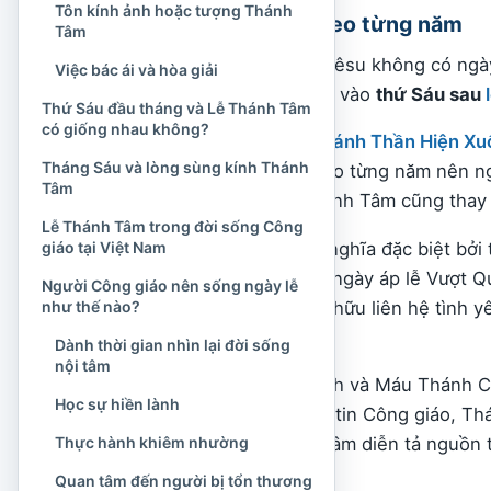
Tôn kính ảnh hoặc tượng Thánh
Ngày lễ thay đổi theo từng năm
Tâm
Lễ Thánh Tâm Chúa Giêsu không có ngày
Việc bác ái và hòa giải
Rôma, lễ được cử hành vào
thứ Sáu sau
Thứ Sáu đầu tháng và Lễ Thánh Tâm
có giống nhau không?
Nếu tính từ
lễ Chúa Thánh Thần Hiện Xu
Tháng Sáu và lòng sùng kính Thánh
Phục Sinh
thay đổi theo từng năm nên n
Tâm
Thánh Chúa và Lễ Thánh Tâm cũng thay 
Lễ Thánh Tâm trong đời sống Công
Ngày thứ Sáu mang ý nghĩa đặc biệt bởi 
giáo tại Việt Nam
chết trên thập giá vào ngày áp lễ Vượt 
Người Công giáo nên sống ngày lễ
thứ Sáu giúp người tín hữu liên hệ tình 
như thế nào?
Người.
Dành thời gian nhìn lại đời sống
nội tâm
Lễ được đặt sau lễ Mình và Máu Thánh C
Học sự hiền lành
Thánh Thể
. Trong đức tin Công giáo, Th
Thực hành khiêm nhường
Đức Kitô, còn Thánh Tâm diễn tả nguồn t
Quan tâm đến người bị tổn thương