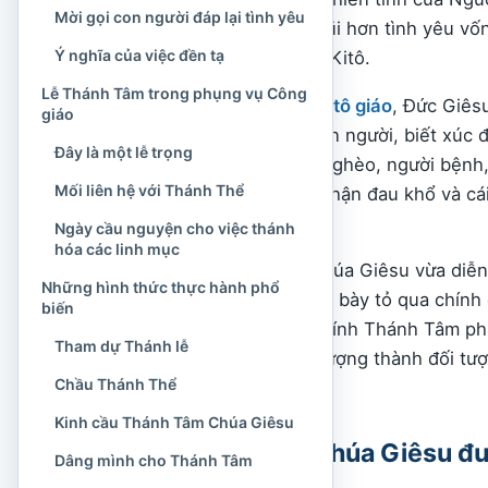
Mời gọi con người đáp lại tình yêu
người cảm nhận gần gũi hơn tình yêu vốn
Ý nghĩa của việc đền tạ
và sự hy sinh của Đức Kitô.
Lễ Thánh Tâm trong phụng vụ Công
Trong cách hiểu của
Kitô giáo
, Đức Giês
giáo
Người đã sống giữa con người, biết xúc 
Đây là một lễ trọng
Người đến gần người nghèo, người bệnh, ng
Mối liên hệ với Thánh Thể
thập giá, Người chấp nhận đau khổ và cá
cứu độ.
Ngày cầu nguyện cho việc thánh
hóa các linh mục
Bởi vậy, Thánh Tâm Chúa Giêsu vừa diễn t
Những hình thức thực hành phổ
tình yêu thần linh được bày tỏ qua chín
biến
mạnh rằng lòng sùng kính Thánh Tâm phả
Tham dự Thánh lễ
không biến một biểu tượng thành đối tượn
Chầu Thánh Thể
giáo.
Kinh cầu Thánh Tâm Chúa Giêsu
Lễ Thánh Tâm Chúa Giêsu đư
Dâng mình cho Thánh Tâm