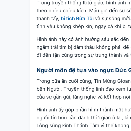
Trong truyền thống Kitô giáo, hình ảnh 
theo nhiều chiều kích. Máu gợi đến sự s
thanh tẩy,
bí tích Rửa Tội
và sự sống mới.
tình yêu không khép kín, ngay cả khi bị 
Hình ảnh này có ảnh hưởng sâu sắc đến 
ngắm trái tim bị đâm thâu không phải để
đi đến tận cùng trong sự trung thành và 
Người môn đệ tựa vào ngực Đức 
Trong bữa ăn cuối cùng, Tin Mừng Gioa
bên Người. Truyền thống linh đạo xem t
của sự gần gũi, lắng nghe và kết hợp nội
Hình ảnh ấy góp phần hình thành một hướ
người tín hữu cần dành thời gian ở lại, l
Lòng sùng kính Thánh Tâm vì thế không ch