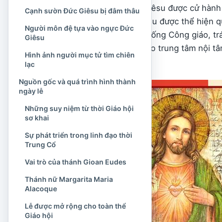
Lễ Thánh Tâm Chúa Giêsu được cử hành nh
Cạnh sườn Đức Giêsu bị đâm thâu
Kitô, đặc biệt là tình yêu được thể hiện 
Người môn đệ tựa vào ngực Đức
Người. Trong truyền thống Công giáo, tr
Giêsu
mà còn tượng trưng cho trung tâm nội tâm
Hình ảnh người mục tử tìm chiên
hiến.
lạc
Nguồn gốc và quá trình hình thành
ngày lễ
Những suy niệm từ thời Giáo hội
sơ khai
Sự phát triển trong linh đạo thời
Trung Cổ
Vai trò của thánh Gioan Eudes
Thánh nữ Margarita Maria
Alacoque
Lễ được mở rộng cho toàn thể
Giáo hội