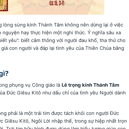
g lòng sùng kính Thánh Tâm không nên dừng lại ở việc
 nguyện hay thực hiện một nghi thức. Ý nghĩa sâu xa
biết yêu”: biết cảm thông với người đau khổ, tha thứ cho
giá con người và đáp lại tình yêu của Thiên Chúa bằng
gì?
rong phụng vụ Công giáo là
Lễ trọng kính Thánh Tâm
m của Đức Giêsu Kitô như dấu chỉ của tình yêu Người dành
ng phải là một trái tim được tách khỏi con người Đức
 Giêsu Kitô, Ngôi Lời nhập thể, trong sự hiệp nhất trọn
ời. Trái tim hữu hình được dùng làm biểu tượng giúp con