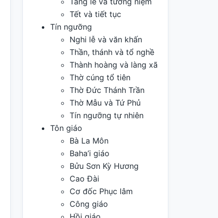
Tang lễ và tưởng niệm
Tết và tiết tục
Tín ngưỡng
Nghi lễ và văn khấn
Thần, thánh và tổ nghề
Thành hoàng và làng xã
Thờ cúng tổ tiên
Thờ Đức Thánh Trần
Thờ Mẫu và Tứ Phủ
Tín ngưỡng tự nhiên
Tôn giáo
Bà La Môn
Baha’i giáo
Bửu Sơn Kỳ Hương
Cao Đài
Cơ đốc Phục lâm
Công giáo
Hồi giáo