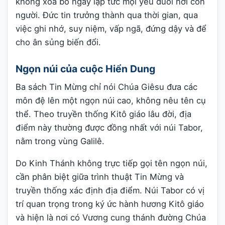
không xóa bỏ ngay lập tức mọi yếu đuối nơi con
người. Đức tin trưởng thành qua thời gian, qua
việc ghi nhớ, suy niệm, vấp ngã, đứng dậy và để
cho ân sủng biến đổi.
Ngọn núi của cuộc Hiển Dung
Ba sách Tin Mừng chỉ nói Chúa Giêsu đưa các
môn đệ lên một ngọn núi cao, không nêu tên cụ
thể. Theo truyền thống Kitô giáo lâu đời, địa
điểm này thường được đồng nhất với núi Tabor,
nằm trong vùng Galilê.
Do Kinh Thánh không trực tiếp gọi tên ngọn núi,
cần phân biệt giữa trình thuật Tin Mừng và
truyền thống xác định địa điểm. Núi Tabor có vị
trí quan trọng trong ký ức hành hương Kitô giáo
và hiện là nơi có Vương cung thánh đường Chúa