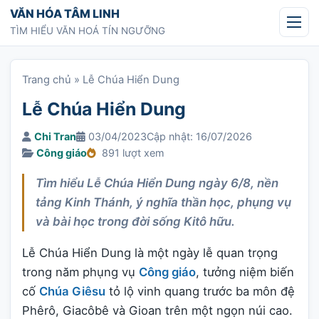
Chuyển tới nội dung
VĂN HÓA TÂM LINH
TÌM HIỂU VĂN HOÁ TÍN NGƯỠNG
Trang chủ
»
Lễ Chúa Hiển Dung
Lễ Chúa Hiển Dung
Chi Tran
03/04/2023
Cập nhật: 16/07/2026
Công giáo
891 lượt xem
Tìm hiểu Lễ Chúa Hiển Dung ngày 6/8, nền
tảng Kinh Thánh, ý nghĩa thần học, phụng vụ
và bài học trong đời sống Kitô hữu.
Lễ Chúa Hiển Dung là một ngày lễ quan trọng
trong năm phụng vụ
Công giáo
, tưởng niệm biến
cố
Chúa Giêsu
tỏ lộ vinh quang trước ba môn đệ
Phêrô, Giacôbê và Gioan trên một ngọn núi cao.