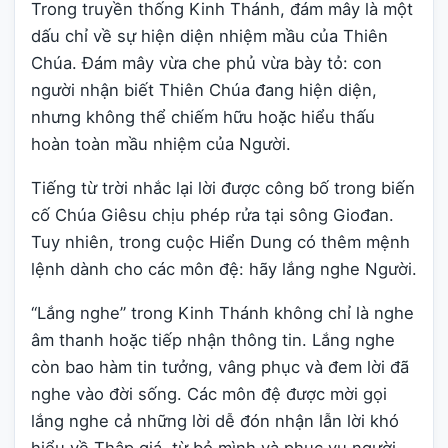
Trong truyền thống Kinh Thánh, đám mây là một
dấu chỉ về sự hiện diện nhiệm mầu của Thiên
Chúa. Đám mây vừa che phủ vừa bày tỏ: con
người nhận biết Thiên Chúa đang hiện diện,
nhưng không thể chiếm hữu hoặc hiểu thấu
hoàn toàn mầu nhiệm của Người.
Tiếng từ trời nhắc lại lời được công bố trong biến
cố Chúa Giêsu chịu phép rửa tại sông Giođan.
Tuy nhiên, trong cuộc Hiển Dung có thêm mệnh
lệnh dành cho các môn đệ: hãy lắng nghe Người.
“Lắng nghe” trong Kinh Thánh không chỉ là nghe
âm thanh hoặc tiếp nhận thông tin. Lắng nghe
còn bao hàm tin tưởng, vâng phục và đem lời đã
nghe vào đời sống. Các môn đệ được mời gọi
lắng nghe cả những lời dễ đón nhận lẫn lời khó
hiểu về Thập giá, từ bỏ mình và phục vụ người