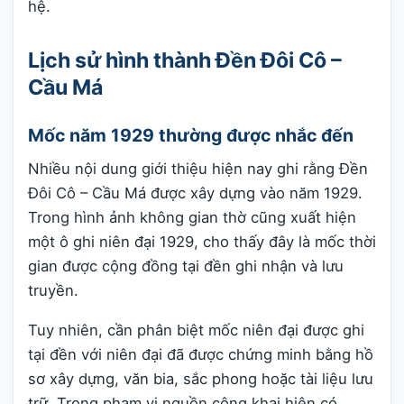
hệ.
Lịch sử hình thành Đền Đôi Cô –
Cầu Má
Mốc năm 1929 thường được nhắc đến
Nhiều nội dung giới thiệu hiện nay ghi rằng Đền
Đôi Cô – Cầu Má được xây dựng vào năm 1929.
Trong hình ảnh không gian thờ cũng xuất hiện
một ô ghi niên đại 1929, cho thấy đây là mốc thời
gian được cộng đồng tại đền ghi nhận và lưu
truyền.
Tuy nhiên, cần phân biệt mốc niên đại được ghi
tại đền với niên đại đã được chứng minh bằng hồ
sơ xây dựng, văn bia, sắc phong hoặc tài liệu lưu
trữ. Trong phạm vi nguồn công khai hiện có,