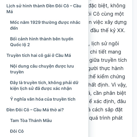
nhiều người biết đến bởi tên gọi đặc biệt, không
Lịch sử hình thành Đền Đôi Cô – Cầu
Má
gian thờ
Tam Tòa Thánh Mẫu
, Đôi Cô cùng một
truyền tích dân gian liên quan đến việc xây dựng
Mốc năm 1929 thường được nhắc
đến
cây cầu qua khu vực Cầu Má vào đầu thế kỷ XX.
Bối cảnh hình thành bên tuyến
Trong các bài giới thiệu phổ biến, lịch sử ngôi
Quốc lộ 2
đền thường được kể bằng những chi tiết mang
Truyền tích hai cô gái ở Cầu Má
màu sắc huyền thoại. Tuy nhiên, giữa truyền tích
Nội dung câu chuyện được lưu
địa phương, cách diễn giải của người thực hành
truyền
tín ngưỡng và dữ kiện lịch sử có thể kiểm chứng
Đây là truyền tích, không phải dữ
vẫn tồn tại những khoảng cách nhất định. Vì vậy,
kiện lịch sử đã được xác nhận
khi tìm hiểu Đền Đôi Cô – Cầu Má, cần phân biệt
Ý nghĩa văn hóa của truyền tích
rõ đâu là vị trí và hiện trạng có thể xác định, đâu
là câu chuyện truyền khẩu, đâu là cách sắp đặt
Đền Đôi Cô – Cầu Má thờ ai?
điện thần được hình thành trong quá trình phát
Tam Tòa Thánh Mẫu
triển của tín ngưỡng thờ Mẫu.
Đôi Cô