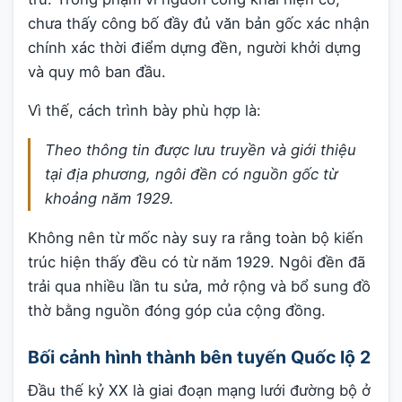
chưa thấy công bố đầy đủ văn bản gốc xác nhận
chính xác thời điểm dựng đền, người khởi dựng
và quy mô ban đầu.
Vì thế, cách trình bày phù hợp là:
Theo thông tin được lưu truyền và giới thiệu
tại địa phương, ngôi đền có nguồn gốc từ
khoảng năm 1929.
Không nên từ mốc này suy ra rằng toàn bộ kiến
trúc hiện thấy đều có từ năm 1929. Ngôi đền đã
trải qua nhiều lần tu sửa, mở rộng và bổ sung đồ
thờ bằng nguồn đóng góp của cộng đồng.
Bối cảnh hình thành bên tuyến Quốc lộ 2
Đầu thế kỷ XX là giai đoạn mạng lưới đường bộ ở