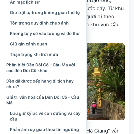
khoảng Km15 Quốc lộ 2, thuộc xã Đạo Đức,
Ăn mặc lịch sự
huyện Vị Xuyên, tỉnh Hà Giang trước đây. Từ khu
Giữ trật tự trong không gian thờ tự
vực trung tâm đô thị Hà Giang, người đi theo
Tôn trọng quy định chụp ảnh
Quốc lộ 2 về phía nam có thể đến khu vực Cầu
Má và ngôi đền.
Không tự ý sờ vào tượng và đồ thờ
Giữ gìn cảnh quan
Thận trọng khi trời mưa
Phân biệt Đền Đôi Cô – Cầu Má với
các đền Đôi Cô khác
Đền đã được xếp hạng di tích hay
chưa?
Giá trị văn hóa của Đền Đôi Cô – Cầu
Má
Lưu giữ ký ức về con đường và cây
cầu
Phản ánh sự giao thoa tín ngưỡng
Tên gọi “Đền Đôi Cô – Cầu Má ở Hà Giang” vẫn