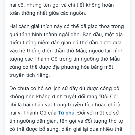
hai cô, nhưng tên gọi và chi tiết không hoàn
toàn thống nhất giữa các nguồn.
Hai cách giải thích này có thể đã giao thoa trong
quá trình hình thành ngôi đền. Ban đầu, một địa
điểm tưởng niệm dân gian có thể dần được đưa
vào hệ thống điện thần thờ Mẫu; ngược lại, hình
tượng các Thánh Cô trong tín ngưỡng thờ Mẫu
cũng có thể được địa phương hóa bằng một
truyền tích riêng.
Do chưa có hồ sơ lịch sử đầy đủ được công bố,
không nên khẳng định tuyệt đối rằng “Đôi Cô”
chỉ là hai nhân vật trong truyền tích hoặc chỉ là
hai vị Thánh Cô của
Tứ phủ
. Đối với một cơ sở
tín ngưỡng dân gian, tên gọi và đối tượng thờ tự
có thể được bổ sung, diễn giải lại qua nhiều thế