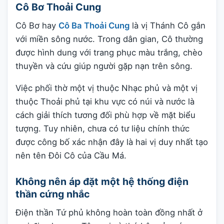
Cô Bơ Thoải Cung
Cô Bơ hay
Cô Ba Thoải Cung
là vị Thánh Cô gắn
với miền sông nước. Trong dân gian, Cô thường
được hình dung với trang phục màu trắng, chèo
thuyền và cứu giúp người gặp nạn trên sông.
Việc phối thờ một vị thuộc Nhạc phủ và một vị
thuộc Thoải phủ tại khu vực có núi và nước là
cách giải thích tương đối phù hợp về mặt biểu
tượng. Tuy nhiên, chưa có tư liệu chính thức
được công bố xác nhận đây là hai vị duy nhất tạo
nên tên Đôi Cô của Cầu Má.
Không nên áp đặt một hệ thống điện
thần cứng nhắc
Điện thần Tứ phủ không hoàn toàn đồng nhất ở