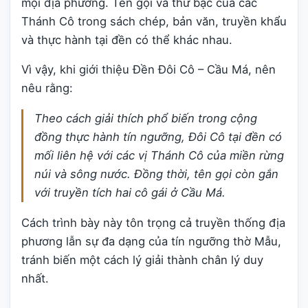
mọi địa phương. Tên gọi và thứ bậc của các
Thánh Cô trong sách chép, bản văn, truyền khẩu
và thực hành tại đền có thể khác nhau.
Vì vậy, khi giới thiệu Đền Đôi Cô – Cầu Má, nên
nêu rằng:
Theo cách giải thích phổ biến trong cộng
đồng thực hành tín ngưỡng, Đôi Cô tại đền có
mối liên hệ với các vị Thánh Cô của miền rừng
núi và sông nước. Đồng thời, tên gọi còn gắn
với truyền tích hai cô gái ở Cầu Má.
Cách trình bày này tôn trọng cả truyền thống địa
phương lẫn sự đa dạng của tín ngưỡng thờ Mẫu,
tránh biến một cách lý giải thành chân lý duy
nhất.