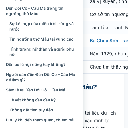
Địa chỉ hành chính hiện nay
Xã Vị Xuyên, tỉn
Đền Đôi Cô – Cầu Má trong tín
ngưỡng thờ Mẫu
Loại hình
Cơ sở tín ngưỡng
Sự kết hợp của miền trời, rừng và
Không gian thờ chính
Tam Tòa Thánh M
nước
Tín ngưỡng thờ Mẫu tại vùng cao
Phối thờ
Bà Chúa Sơn Tra
Hình tượng nữ thần và người phụ
Niên đại thường được nhắc đến
Năm 1929, nhưng 
nữ
Đền có lễ hội riêng hay không?
Tình trạng xếp hạng
Chưa tìm thấy ng
Người dân đến Đền Đôi Cô – Cầu Má
để làm gì?
Đền Đôi Cô – Cầu Má ở đâu?
Sắm lễ tại Đền Đôi Cô – Cầu Má
Lễ vật không cần cầu kỳ
Địa chỉ theo địa danh cũ
Không đặt tiền tùy tiện
Đền Đôi Cô – Cầu Má được nhiều tài liệu du lịch
Lưu ý khi đến tham quan, chiêm bái
và nội dung giới thiệu tín ngưỡng xác định tại