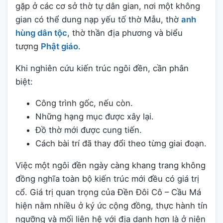
gặp ở các cơ sở thờ tự dân gian, nơi một không
gian có thể dung nạp yếu tố thờ Mẫu, thờ
anh
hùng dân tộc
, thờ thần địa phương và biểu
tượng
Phật giáo
.
Khi nghiên cứu kiến trúc ngôi đền, cần phân
biệt:
Công trình gốc, nếu còn.
Những hạng mục được xây lại.
Đồ thờ mới được cung tiến.
Cách bài trí đã thay đổi theo từng giai đoạn.
Việc một ngôi đền ngày càng khang trang không
đồng nghĩa toàn bộ kiến trúc mới đều có giá trị
cổ. Giá trị quan trọng của Đền Đôi Cô – Cầu Má
hiện nằm nhiều ở ký ức cộng đồng, thực hành tín
ngưỡng và mối liên hệ với địa danh hơn là ở niên