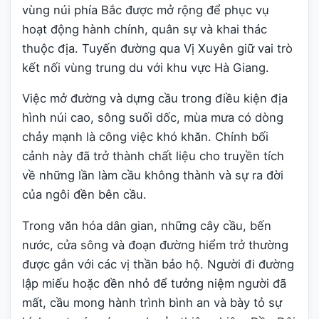
vùng núi phía Bắc được mở rộng để phục vụ
hoạt động hành chính, quân sự và khai thác
thuộc địa. Tuyến đường qua Vị Xuyên giữ vai trò
kết nối vùng trung du với khu vực Hà Giang.
Việc mở đường và dựng cầu trong điều kiện địa
hình núi cao, sông suối dốc, mùa mưa có dòng
chảy mạnh là công việc khó khăn. Chính bối
cảnh này đã trở thành chất liệu cho truyền tích
về những lần làm cầu không thành và sự ra đời
của ngôi đền bên cầu.
Trong văn hóa dân gian, những cây cầu, bến
nước, cửa sông và đoạn đường hiểm trở thường
được gắn với các vị thần bảo hộ. Người đi đường
lập miếu hoặc đền nhỏ để tưởng niệm người đã
mất, cầu mong hành trình bình an và bày tỏ sự