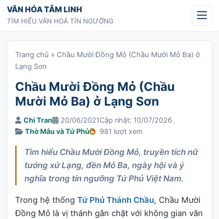
Chuyển tới nội dung
VĂN HÓA TÂM LINH
TÌM HIỂU VĂN HOÁ TÍN NGƯỠNG
Trang chủ
»
Chầu Mười Đồng Mỏ (Chầu Mười Mỏ Ba) ở
Lạng Sơn
Chầu Mười Đồng Mỏ (Chầu
Mười Mỏ Ba) ở Lạng Sơn
Chi Tran
20/06/2021
Cập nhật: 10/07/2026
Thờ Mẫu và Tứ Phủ
981 lượt xem
Tìm hiểu Chầu Mười Đồng Mỏ, truyền tích nữ
tướng xứ Lạng, đền Mỏ Ba, ngày hội và ý
nghĩa trong tín ngưỡng Tứ Phủ Việt Nam.
Trong hệ thống
Tứ Phủ Thánh Chầu
, Chầu Mười
Đồng Mỏ là vị thánh gắn chặt với không gian văn