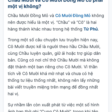
Chầu Mười và Cô Mười Đồng Mỏ có phải
một vị không?
Chầu Mười Đồng Mỏ và
Cô Mười Đồng Mỏ
không
nên được hiểu là một vị. “Chầu” và “Cô” là hai
hàng thánh khác nhau trong hệ thống
Tứ Phủ
.
Trong một số câu chuyện lưu truyền hiện nay,
Cô Mười được kể là người theo hầu Chầu Mười,
cùng Chầu luyện quân, giữ ải hoặc trợ giúp dân
bản. Cũng có nơi chỉ thờ Chầu Mười mà không
đặt thành một ban riêng cho Cô Mười. Vì thần
tích về Cô Mười khá mờ nhạt và chưa có hệ
thống tư liệu thống nhất, không nên lấy những
bài viết truyền miệng trên mạng để đồng nhất
hai vị.
Sự nhầm lẫn còn xuất phát từ việc một số hình
ảnh ban thờ ghi “Cung Cô Mười”, trong khi tên