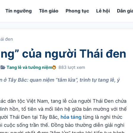
Tín ngưỡng
Tôn giáo
Phong tục
Lễ hội
Dân gi
hái đen
áng” của người Thái đen
6
Tang lễ và tưởng niệm
883 lượt xem
ở Tây Bắc: quan niệm “tắm lửa”, trình tự tang lễ, ý
ác dân tộc Việt Nam, tang lễ của người Thái Đen chứa
inh hồn, tổ tiên và mối liên hệ giữa bản mường với thế
gười Thái Đen tại Tây Bắc,
hỏa táng
từng là nghi thức
ỏi cuộc sống trần thế. Đồng bào thường diễn giải nghi
ợng: người chết được “tắm lửa” trước khi tiếp tục hành