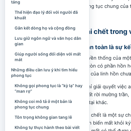
táng
nên tự động coi là phong tục chung của 
Thể hiện đạo lý đối với người đã
hay các tỉnh khác.
khuất
Gắn kết dòng họ và cộng đồng
Quan niệm về cái chết trong 
Lưu giữ ngôn ngữ và văn học dân
gian
Cái chết không hoàn toàn là sự kế
Giúp người sống đối diện với mất
Theo thế giới quan truyền thống của mộ
mát
thân xác hữu hình mà còn có phần hồn ho
Những điều cần lưu ý khi tìm hiểu
động nhưng hành trình của linh hồn chư
phong tục
Không gọi phong tục là “kỳ lạ” hay
Tang lễ vì thế không chỉ giải quyết việc a
“man rợ”
đồng tiễn đưa người mất rời mường trần, n
Không coi mô tả ở một bản là
vào một trạng thái tồn tại khác.
phong tục chung
Trong cách nhìn ấy, cái chết là một sự c
Tôn trọng không gian tang lễ
nhưng không hoàn toàn biến mất khỏi ký ứ
Không tự thực hành theo bài viết
lễ được hoàn tất, người mất có thể được 