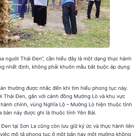
ủa người Thái Đen”, cần hiểu đây là một dạng thực hành
ng nhất định, không phải khuôn mẫu bắt buộc áp dụng
àn thường được nhắc đến khi tìm hiểu phong tục này.
ười Thái Đen, gắn với cánh đồng Mường Lò và khu vực
i hành chính, vùng Nghĩa Lộ – Mường Lò hiện thuộc tỉnh
ịa bàn này được ghi là thuộc tỉnh Yên Bái.
en tại Sơn La cũng còn lưu giữ ký ức và thực hành liên
n, việc mô tả phong tục ở một bản hay một mường không