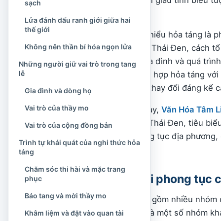
sạch
trình về với tổ tiên.
Lửa đánh dấu ranh giới giữa hai
thế giới
Tuy nhiên, không nên hiểu hỏa táng là p
Không nên thần bí hóa ngọn lửa
Ngay trong cộng đồng Thái Đen, cách tổ
dòng họ, hoàn cảnh gia đình và quá trình 
Những người giữ vai trò trong tang
lễ
nơi địa táng, có nơi kết hợp hỏa táng v
nay đã giản lược hoặc thay đổi đáng kể c
Gia đình và dòng họ
Vai trò của thầy mo
Vì vậy, trong bài viết này,
Văn Hóa Tâm L
tại một số vùng người Thái Đen, tiêu biể
Vai trò của cộng đồng bản
phân biệt rõ giữa phong tục địa phương,
Trình tự khái quát của nghi thức hỏa
đương đại.
táng
Chăm sóc thi hài và mặc trang
Hỏa táng có phải phong tục c
phục
Báo tang và mời thầy mo
Người Thái ở Việt Nam gồm nhiều nhóm đ
Thái Đen, Thái Trắng và một số nhóm kh
Khâm liệm và đặt vào quan tài