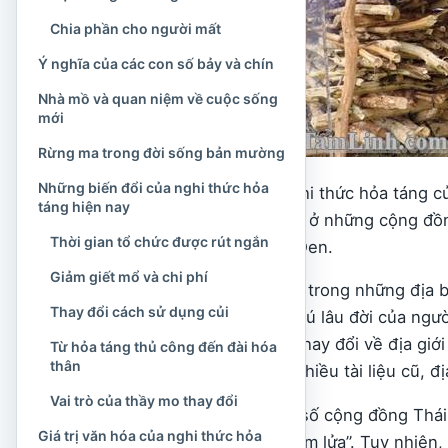
Chia phần cho người mất
Ý nghĩa của các con số bảy và chín
Nhà mồ và quan niệm về cuộc sống
mới
Rừng ma trong đời sống bản mường
Những biến đổi của nghi thức hỏa
Do đó, khi nói đến “nghi thức hỏa táng c
táng hiện nay
văn hóa được ghi nhận ở những cộng đồ
Thời gian tổ chức được rút ngắn
cho tất cả người Thái Đen.
Giảm giết mổ và chi phí
Vùng Mường Lò là một trong những địa b
Thay đổi cách sử dụng củi
Đây là không gian cư trú lâu đời của ng
Nghĩa Lộ. Sau những thay đổi về địa giớ
Từ hỏa táng thủ công đến đài hóa
thân
Lào Cai, nhưng trong nhiều tài liệu cũ, đ
Vai trò của thầy mo thay đổi
Ngoài Mường Lò, một số cộng đồng Thái Đ
Giá trị văn hóa của nghi thức hỏa
quan đến nghi thức “tắm lửa”. Tuy nhiê