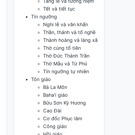
Tang lễ và tưởng niệm
Tết và tiết tục
Tín ngưỡng
Nghi lễ và văn khấn
Thần, thánh và tổ nghề
Thành hoàng và làng xã
Thờ cúng tổ tiên
Thờ Đức Thánh Trần
Thờ Mẫu và Tứ Phủ
Tín ngưỡng tự nhiên
Tôn giáo
Bà La Môn
Baha’i giáo
Bửu Sơn Kỳ Hương
Cao Đài
Cơ đốc Phục lâm
Công giáo
Hồi giáo