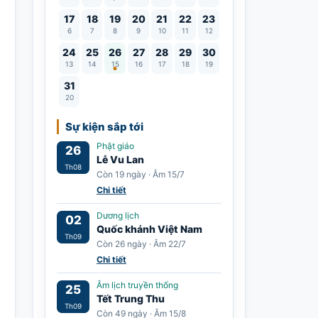
17
18
19
20
21
22
23
6
7
8
9
10
11
12
Lễ Vu Lan
24
25
26
27
28
29
30
13
14
15
16
17
18
19
31
20
Sự kiện sắp tới
Phật giáo
26
Lễ Vu Lan
Th08
Còn 19 ngày · Âm 15/7
Chi tiết
Dương lịch
02
Quốc khánh Việt Nam
Th09
Còn 26 ngày · Âm 22/7
Chi tiết
Âm lịch truyền thống
25
Tết Trung Thu
Th09
Còn 49 ngày · Âm 15/8