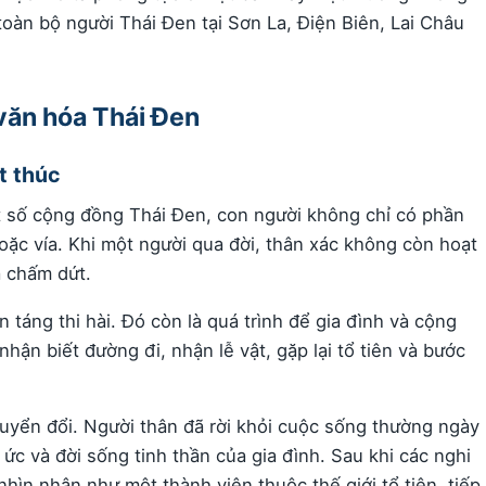
toàn bộ người Thái Đen tại Sơn La, Điện Biên, Lai Châu
văn hóa Thái Đen
t thúc
t số cộng đồng Thái Đen, con người không chỉ có phần
ặc vía. Khi một người qua đời, thân xác không còn hoạt
a chấm dứt.
n táng thi hài. Đó còn là quá trình để gia đình và cộng
hận biết đường đi, nhận lễ vật, gặp lại tổ tiên và bước
huyển đổi. Người thân đã rời khỏi cuộc sống thường ngày
c và đời sống tinh thần của gia đình. Sau khi các nghi
nhìn nhận như một thành viên thuộc thế giới tổ tiên, tiếp