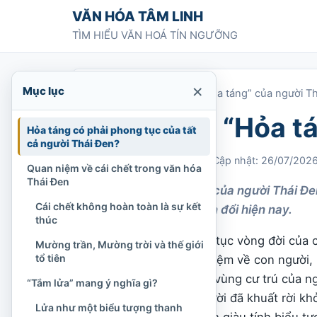
Chuyển tới nội dung
VĂN HÓA TÂM LINH
TÌM HIỂU VĂN HOÁ TÍN NGƯỠNG
×
Mục lục
Trang chủ
»
Nghi thức “Hỏa táng” của người T
Nghi thức “Hỏa t
Hỏa táng có phải phong tục của tất
cả người Thái Đen?
Chi Tran
09/09/2023
Cập nhật: 26/07/202
Quan niệm về cái chết trong văn hóa
Thái Đen
Nghi thức hỏa táng của người Thái Đen 
Cái chết không hoàn toàn là sự kết
nghĩa và những biến đổi hiện nay.
thúc
Trong kho tàng phong tục vòng đời của c
Mường trần, Mường trời và thế giới
tổ tiên
đựng nhiều lớp quan niệm về con người, l
giới vô hình. Ở một số vùng cư trú của n
“Tắm lửa” mang ý nghĩa gì?
quan trọng để tiễn người đã khuất rời kh
Lửa như một biểu tượng thanh
thức này bằng hình ảnh giàu tính biểu tư