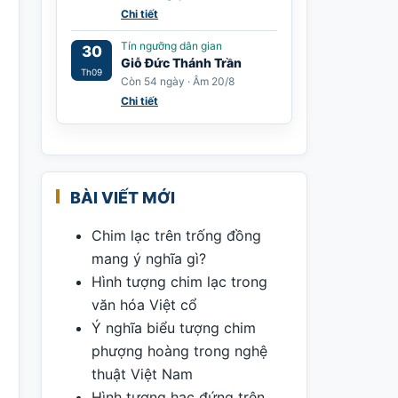
Chi tiết
Tín ngưỡng dân gian
30
Giỗ Đức Thánh Trần
Th09
Còn 54 ngày · Âm 20/8
Chi tiết
BÀI VIẾT MỚI
Chim lạc trên trống đồng
mang ý nghĩa gì?
Hình tượng chim lạc trong
văn hóa Việt cổ
Ý nghĩa biểu tượng chim
phượng hoàng trong nghệ
thuật Việt Nam
Hình tượng hạc đứng trên