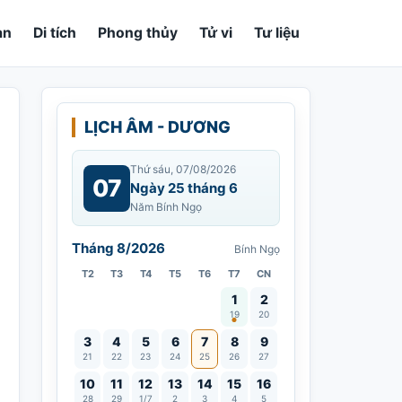
an
Di tích
Phong thủy
Tử vi
Tư liệu
LỊCH ÂM - DƯƠNG
Thứ sáu, 07/08/2026
07
Ngày 25 tháng 6
Năm Bính Ngọ
Tháng 8/2026
Bính Ngọ
T2
T3
T4
T5
T6
T7
CN
Vía Quán Thế Âm thành đạo
1
2
19
20
3
4
5
6
7
8
9
21
22
23
24
25
26
27
10
11
12
13
14
15
16
28
29
1/7
2
3
4
5