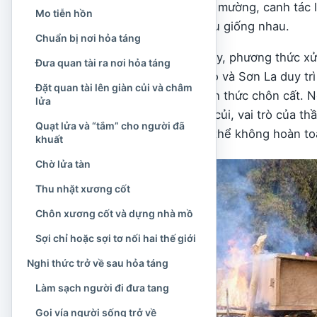
ngôn ngữ, tổ chức bản mường, canh tác l
Mo tiễn hồn
phải mọi phong tục đều giống nhau.
Chuẩn bị nơi hỏa táng
Trong tang ma cũng vậy, phương thức xử l
Đưa quan tài ra nơi hỏa táng
Đen tại vùng Mường Lò và Sơn La duy trì 
Đặt quan tài lên giàn củi và châm
được an táng bằng hình thức chôn cất. N
lửa
tang lễ, cách xếp giàn củi, vai trò của t
Quạt lửa và “tắm” cho người đã
dựng nhà mồ cũng có thể không hoàn to
khuất
Chờ lửa tàn
Thu nhặt xương cốt
Chôn xương cốt và dựng nhà mồ
Sợi chỉ hoặc sợi tơ nối hai thế giới
Nghi thức trở về sau hỏa táng
Làm sạch người đi đưa tang
Gọi vía người sống trở về