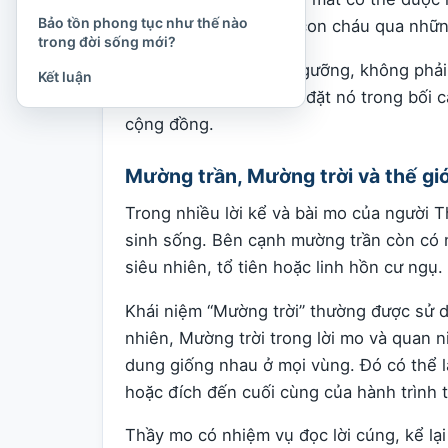
Bảo tồn phong tục như thế nào
tục có mối liên hệ với con cháu qua nhữ
trong đời sống mới?
Đây là quan niệm tín ngưỡng, không phải 
Kết luận
chết. Khi tìm hiểu, cần đặt nó trong bối
cộng đồng.
Mường trần, Mường trời và thế giới
Trong nhiều lời kể và bài mo của người T
sinh sống. Bên cạnh mường trần còn có n
siêu nhiên, tổ tiên hoặc linh hồn cư ngụ.
Khái niệm “Mường trời” thường được sử d
nhiên, Mường trời trong lời mo và quan n
dung giống nhau ở mọi vùng. Đó có thể l
hoặc đích đến cuối cùng của hành trình t
Thầy mo có nhiệm vụ đọc lời cúng, kể lạ